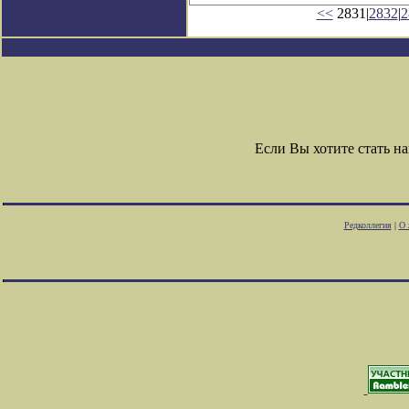
<<
2831|
2832
|
2
Если Вы хотите стать 
Редколлегия
|
О 