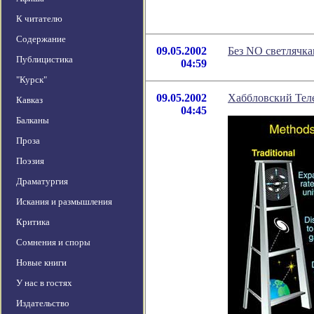
К читателю
Содержание
09.05.2002
Без NO светлячка
Публицистика
04:59
"Курск"
09.05.2002
Хаббловский Теле
Кавказ
04:45
Балканы
Проза
Поэзия
Драматургия
Искания и размышления
Критика
Сомнения и споры
Новые книги
У нас в гостях
Издательство