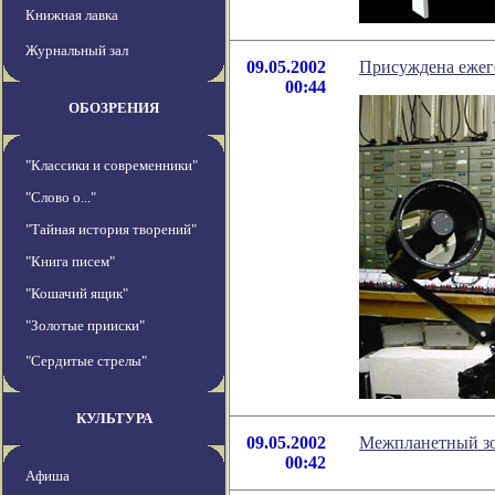
Книжная лавка
Журнальный зал
09.05.2002
Присуждена ежег
00:44
ОБОЗРЕНИЯ
"Классики и современники"
"Слово о..."
"Тайная история творений"
"Книга писем"
"Кошачий ящик"
"Золотые прииски"
"Сердитые стрелы"
КУЛЬТУРА
09.05.2002
Межпланетный зон
00:42
Афиша