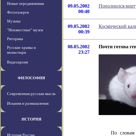
Новые передвжиники
09.05.2002
Пополнился вирт
00:40
Фотогалерея
Музыка
09.05.2002
Космический кале
"Неизвестные" музеи
00:39
Риторика
08.05.2002
Почти готова г
Русские храмы и
23:27
монастыри
Видеоархив
ФИЛОСОФИЯ
Современная русская мысль
Искания и размышления
ИСТОРИЯ
По словам 
История России