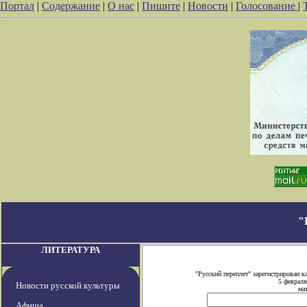
Портал
|
Содержание
|
О нас
|
Пишите
|
Новости
|
Голосование
|
"
ЛИТЕРАТУРА
"Русский переплет" зарегистрирован
5 февраля
Новости русской культуры
мат
Афиша