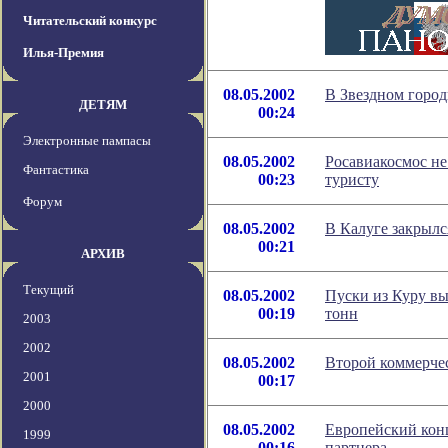
Читательский конкурс
Илья-Премия
08.05.2002
В Звездном город
ДЕТЯМ
00:24
Электронные пампасы
08.05.2002
Росавиакосмос н
Фантастика
00:23
туристу
Форум
08.05.2002
В Калуге закрылс
00:21
АРХИВ
Текущий
08.05.2002
Пуски из Куру вы
00:19
тонн
2003
2002
08.05.2002
Второй коммерчес
2001
00:17
2000
08.05.2002
Европейский конц
1999
00:16
партнера