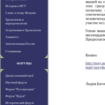
мышей на с
этих грызу
История в МГУ
поскольку
Слово о полку Игореве
генетичес
человеческ
Хронология и
участие ис
парахронология
Астрономия и Хронология
Геном мыше
миллиардо
Альмагест
Предполагае
Запечатленная Россия
Сталиниана
Reuters
http://story
ФОРУМЫ
tmpl=story
Дискуссионный клуб
Научный форум
Лидия Бого
Форум "Русская идея"
Форум "Курск"
Исторический форум