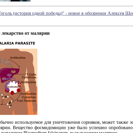
оголь (история одной победы)" - новое в обозрении Алексея Шо
 лекарство от малярии
обычно используемое для уничтожения сорняков, может также э
ярии. Вещество фосмидомицин уже было успешно опробовано д
 паразитом
Plasmodium
falciparum
, вызывающим малярию.