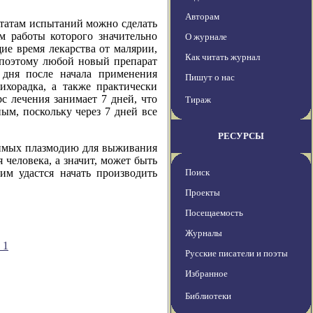
Авторам
ьтатам испытаний можно сделать
м работы которого значительно
О журнале
ие время лекарства от малярии,
Как читать журнал
 поэтому любой новый препарат
 дня после начала применения
Пишут о нас
ихорадка, а
также практически
с лечения занимает 7 дней, что
Тираж
ным, поскольку через 7 дней все
РЕСУРСЫ
димых плазмодию для выживания
 человека, а значит, может быть
м удастся начать производить
Поиск
Проекты
Посещаемость
Журналы
_1
Русские писатели и поэты
Избранное
Библиотеки