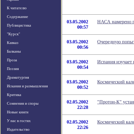
К читателю
Содержание
03.05.2002
НАСА намерено 
Публицистика
00:57
"Курск"
03.05.2002
Очередную попытк
Кавказ
00:56
Балканы
Проза
03.05.2002
Испания изучает 
00:54
Поэзия
Драматургия
03.05.2002
Космический кале
Искания и размышления
00:52
Критика
02.05.2002
"Протон-К" устан
Сомнения и споры
22:28
Новые книги
У нас в гостях
02.05.2002
Космический кале
22:26
Издательство