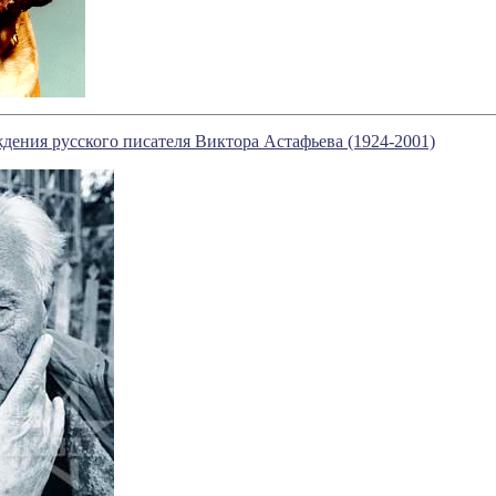
дения русского писателя Виктора Астафьева (1924-2001)