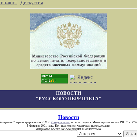
Топ-лист
|
Дискуссия
НОВОСТИ
"РУССКОГО ПЕРЕПЛЕТА"
Новости
й переплет" зарегистрирован как СМИ.
Свидетельство
о регистрации в Министерстве печати РФ: Эл. #77
5 февраля 2001 года. При полном или частичном использовании
материалов ссылка на www.pereplet.ru обязательна.