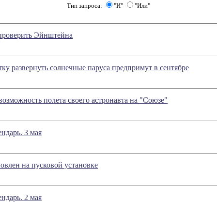
Тип запроса:
"И"
"Или"
проверить Эйнштейна
у развернуть солнечные паруса предпримут в сентябре
возможность полета своего астронавта на "Союзе"
ндарь. 3 мая
овлен на пусковой установке
ндарь. 2 мая