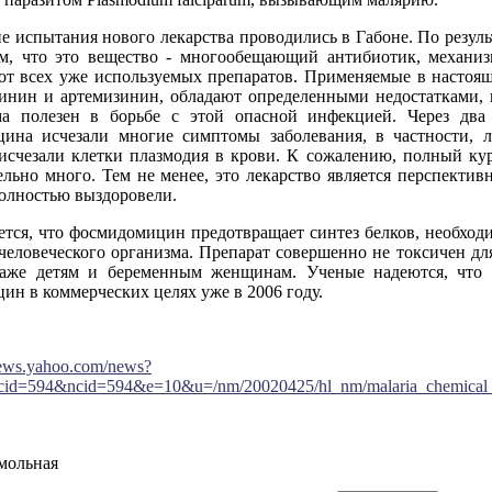
е испытания нового лекарства проводились в Габоне. По резул
м, что это вещество - многообещающий антибиотик, механиз
 от всех уже используемых препаратов. Применяемые в настоящ
хинин и артемизинин, обладают определенными недостатками,
ма полезен в борьбе с этой опасной инфекцией. Через два
ина исчезали многие симптомы заболевания, в частности, л
исчезали клетки плазмодия в крови. К сожалению, полный кур
льно много. Тем не менее, это лекарство является перспектив
олностью выздоровели.
ется, что фосмидомицин предотвращает синтез белков, необхо
человеческого организма. Препарат совершенно не токсичен для
аже детям и беременным женщинам. Ученые надеются, что и
н в коммерческих целях уже в 2006 году.
.news.yahoo.com/news?
cid=594&ncid=594&e=10&u=/nm/20020425/hl_nm/malaria_chemical
мольная