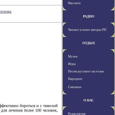
Научпоп
рохова
РАДИО
Читают и поют авторы РП
ОТДЫХ
Музеи
Игры
Песни русского застолья
Народное
Смешное
О НАС
ффективно бороться и с тяжелой
ля лечения более 100 человек,
Редколлегия