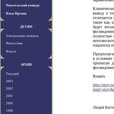
Читательский конкурс
Клинически
вывод о то
Илья-Премия
отличается
такие как 
ДЕТЯМ
будет весь
фосмидомиц
Электронные пампасы
полностью 
непозволите
Фантастика
пациенты п
Форум
Предполага
в условиях 
прописан д
АРХИВ
фосмидомици
Текущий
Reuters
2003
http://story
2002
tmpl=story&
2001
2000
Лидия Бого
1999