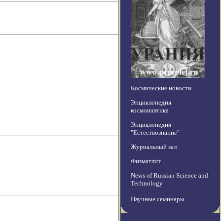
Космические новости
Энциклопедия
космонавтика
Энциклопедия
"Естествознание"
Журнальный зал
Физматлит
News of Russian Science and
Technology
Научные семинары