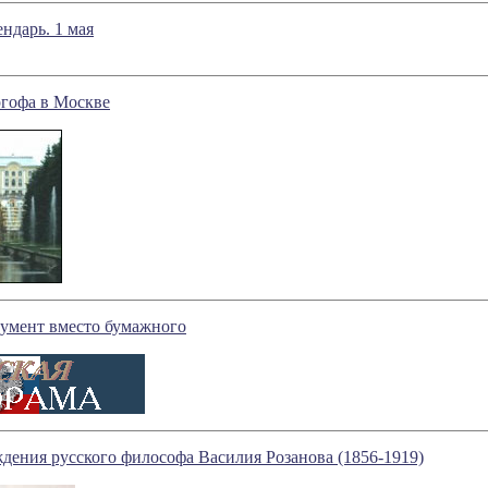
ндарь. 1 мая
гофа в Москве
умент вместо бумажного
дения русского философа Василия Розанова (1856-1919)