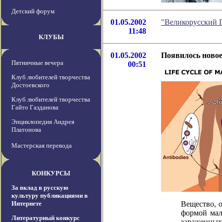
Детский форум
01.05.2002
"Великорусский Г
11:48
КЛУБЫ
01.05.2002
Появилось новое
Пятничные вечера
00:51
Клуб любителей творчества
Достоевского
Клуб любителей творчества
Гайто Газданова
Энциклопедия Андрея
Платонова
Мастерская перевода
КОНКУРСЫ
За вклад в русскую
культуру публикациями в
Интернете
Вещество, 
формой мал
Литературный конкурс
зараженных