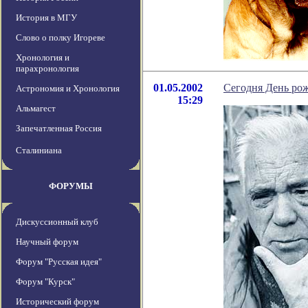
История в МГУ
Слово о полку Игореве
Хронология и
парахронология
01.05.2002
Сегодня День рож
Астрономия и Хронология
15:29
Альмагест
Запечатленная Россия
Сталиниана
ФОРУМЫ
Дискуссионный клуб
Научный форум
Форум "Русская идея"
Форум "Курск"
Исторический форум