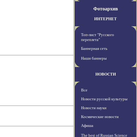
Фотоархив
ИНТЕРНЕТ
Топ-лист "Русского
переплета"
Баннерная сеть
Наши баннеры
НОВОСТИ
Все
Новости русской культуры
Новости науки
Космические новости
Афиша
The best of Russian Science