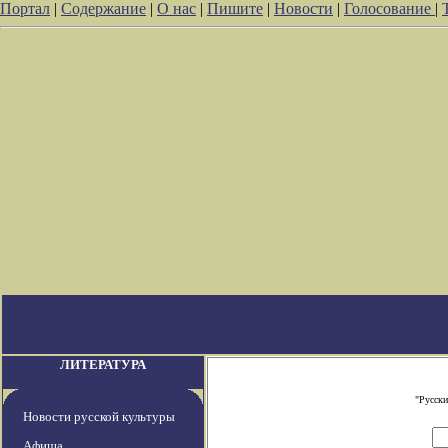
Портал
|
Содержание
|
О нас
|
Пишите
|
Новости
|
Голосование
|
ЛИТЕРАТУРА
"Русски
Новости русской культуры
Афиша