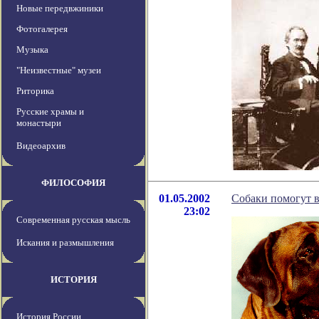
Новые передвжиники
Фотогалерея
Музыка
"Неизвестные" музеи
Риторика
Русские храмы и
монастыри
Видеоархив
ФИЛОСОФИЯ
01.05.2002
Собаки помогут 
23:02
Современная русская мысль
Искания и размышления
ИСТОРИЯ
История России