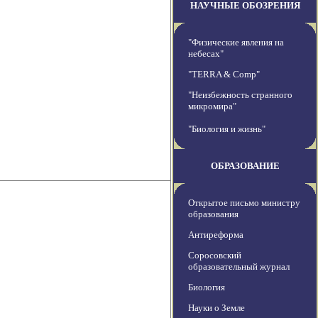
НАУЧНЫЕ ОБОЗРЕНИЯ
"Физические явления на
небесах"
"TERRA & Comp"
"Неизбежность странного
микромира"
"Биология и жизнь"
ОБРАЗОВАНИЕ
Открытое письмо министру
образования
Антиреформа
Соросовский
образовательный журнал
Биология
Науки о Земле