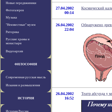
Новые передвжиники
27.04.2002
Космический кале
Фотогалерея
00:14
Музыка
"Неизвестные" музеи
26.04.2002
Обнаружено древ
22:04
Риторика
Русские храмы и
монастыри
Видеоархив
ФИЛОСОФИЯ
Современная русская мысль
Искания и размышления
26.04.2002
Театр абсурда у 
16:52
ИСТОРИЯ
История России