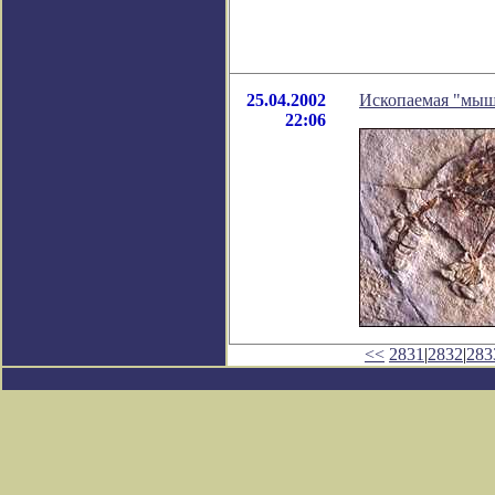
25.04.2002
Ископаемая "мыш
22:06
<<
2831
|
2832
|
283