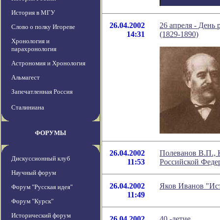
История в МГУ
26.04.2002
26 апреля - День
Слово о полку Игореве
14:31
(1829-1890)
Хронология и
парахронология
Астрономия и Хронология
Альмагест
Запечатленная Россия
Сталиниана
ФОРУМЫ
26.04.2002
Полеванов В.П.,
Дискуссионный клуб
11:53
Российской Феде
Научный форум
26.04.2002
Яков Иванов "Ис
Форум "Русская идея"
11:49
Форум "Курск"
Исторический форум
26.04.2002
40 -летие