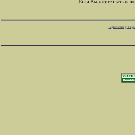
Если Вы хотите стать на
Редколлегия
|
О жур