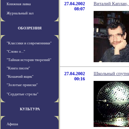
27.04.2002
Виталий Каплан, 
Книжная лавка
08:07
Журнальный зал
ОБОЗРЕНИЯ
"Классики и современники"
"Слово о..."
"Тайная история творений"
"Книга писем"
27.04.2002
Школьный спутни
"Кошачий ящик"
00:16
"Золотые прииски"
"Сердитые стрелы"
КУЛЬТУРА
Афиша