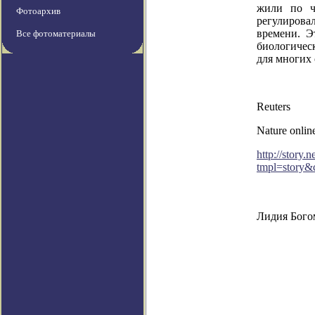
жили по ч
Фотоархив
регулирова
времени. Э
Все фотоматериалы
биологическ
для многих 
Reuters
Nature onlin
http://story
tmpl=story&
Лидия Бого