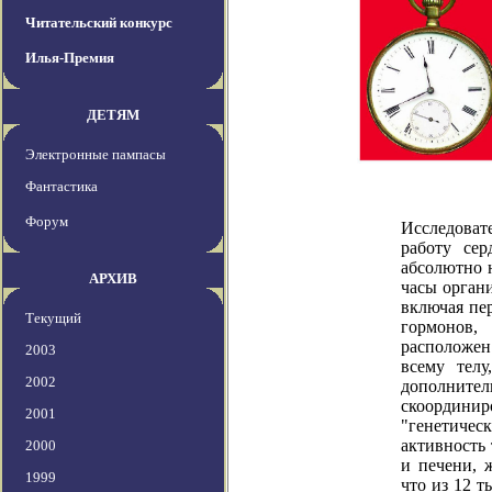
Читательский конкурс
Илья-Премия
ДЕТЯМ
Электронные пампасы
Фантастика
Форум
Исследоват
работу сер
абсолютно н
АРХИВ
часы орган
включая пе
Текущий
гормонов,
расположен
2003
всему телу
2002
дополните
скоординир
2001
"генетичес
активность
2000
и печени, 
1999
что из 12 т