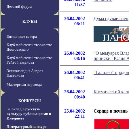
11:37
Детский форум
26.04.2002
Дума сдувает пен
КЛУБЫ
08:21
Пятничные вечера
Клуб любителей творчества
Достоевского
26.04.2002
"О мемуарах Влад
Клуб любителей творчества
08:16
прииски" Юлия А
Гайто Газданова
Энциклопедия Андрея
26.04.2002
"Галилео" продол
Платонова
00:41
Мастерская перевода
26.04.2002
Космический кале
00:40
КОНКУРСЫ
За вклад в русскую
25.04.2002
Сердце и печень
культуру публикациями в
22:11
Интернете
Литературный конкурс