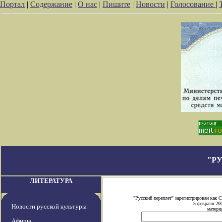
Портал
|
Содержание
|
О нас
|
Пишите
|
Новости
|
Голосование
|
"Р
ЛИТЕРАТУРА
"Русский переплет" зарегистрирован как
5 февраля 20
Новости русской культуры
матери
Афиша