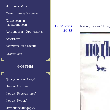
История в МГУ
Слово о полку Игореве
Хронология и
парахронология
17.04.2002
N9 журнала "Под
20:33
Астрономия и Хронология
Альмагест
Запечатленная Россия
Сталиниана
ФОРУМЫ
Дискуссионный клуб
Научный форум
Форум "Русская идея"
Форум "Курск"
Исторический форум