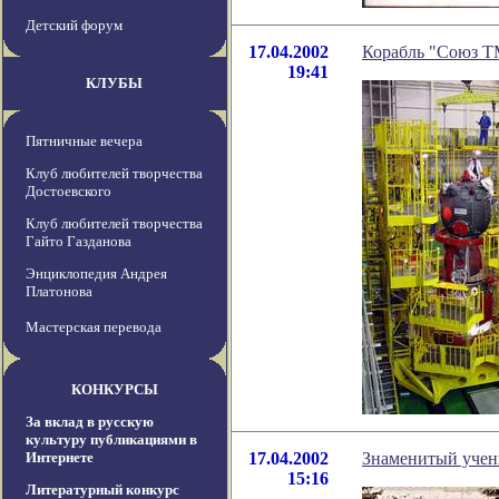
Детский форум
17.04.2002
Корабль "Союз Т
19:41
КЛУБЫ
Пятничные вечера
Клуб любителей творчества
Достоевского
Клуб любителей творчества
Гайто Газданова
Энциклопедия Андрея
Платонова
Мастерская перевода
КОНКУРСЫ
За вклад в русскую
культуру публикациями в
Интернете
17.04.2002
Знаменитый учен
15:16
Литературный конкурс