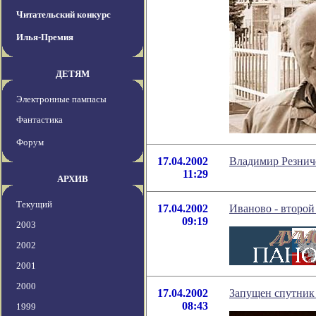
Читательский конкурс
Илья-Премия
ДЕТЯМ
Электронные пампасы
Фантастика
Форум
17.04.2002
Владимир Резнич
11:29
АРХИВ
Текущий
17.04.2002
Иваново - второ
09:19
2003
2002
2001
2000
17.04.2002
Запущен спутник
08:43
1999