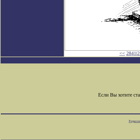
<<
2841
|
2
Если Вы хотите ст
Редколл