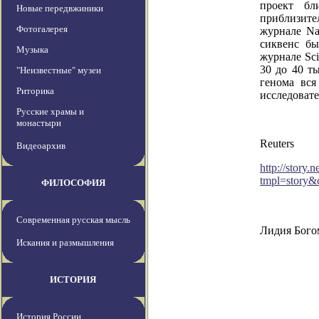
проект бл
Новые передвжиники
приблизите
Фотогалерея
журнале
Na
сиквенс б
Музыка
журнале
Sc
30 до 40 т
"Неизвестные" музеи
генома вся
Риторика
исследовате
Русские храмы и
монастыри
Reuters
Видеоархив
http://story
tmpl=story
ФИЛОСОФИЯ
Современная русская мысль
Лидия Бого
Искания и размышления
ИСТОРИЯ
История России