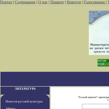
Портал
|
Содержание
|
О нас
|
Пишите
|
Новости
|
Голосование
|
ЛИТЕРАТУРА
"Русский переплет" зарегист
5
Новости русской культуры
Афиша