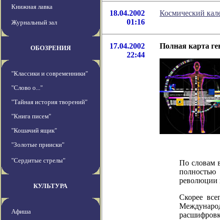
Книжная лавка
18.04.2002
Космический кале
01:16
Журнальный зал
17.04.2002
Полная карта ген
ОБОЗРЕНИЯ
22:44
"Классики и современники"
"Слово о..."
"Тайная история творений"
"Книга писем"
"Кошачий ящик"
"Золотые прииски"
"Сердитые стрелы"
По словам 
полностью 
революции 
КУЛЬТУРА
Скорее все
Междунаро
Афиша
расшифровк