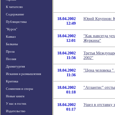
К читателю
Содержание
18.04.2002
Юрий Крупнов: К
Публицистика
12:49
"Курск"
18.04.2002
"Как навсегда уе
Кавказ
12:01
Журкина"
Балканы
Проза
18.04.2002
Третья Междуна
11:56
2002"
Поэзия
Драматургия
18.04.2002
"Цена человека "
Искания и размышления
11:36
Критика
18.04.2002
"Атлантис" отст
Сомнения и споры
01:18
Новые книги
У нас в гостях
18.04.2002
Ушел в отставку 
01:17
Издательство