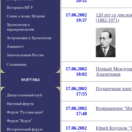
20:32
История в МГУ
17.06.2002
120 лет со дня р
Слово о полку Игореве
19:37
(1882-1971)
Хронология и
парахронология
Астрономия и Хронология
Альмагест
Запечатленная Россия
Сталиниана
17.06.2002
Первый Междуна
18:02
Аналитиков
ФОРУМЫ
17.06.2002
Подарочные книг
17:55
Дискуссионный клуб
Научный форум
17.06.2002
Возвращение "Ин
Форум "Русская идея"
17:48
Форум "Курск"
17.06.2002
Юрий Крупнов "12
Исторический форум