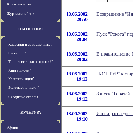
Книжная лавка
Журнальный зал
18.06.2002
Возвращение "Инд
20:50
ОБОЗРЕНИЯ
18.06.2002
Пуск "Рокота" пе
20:04
"Классики и современники"
"Слово о..."
18.06.2002
В правительстве
20:02
"Тайная история творений"
"Книга писем"
18.06.2002
"КОНТУР" к стар
"Кошачий ящик"
19:13
"Золотые прииски"
18.06.2002
Запуск "Горячей 
"Сердитые стрелы"
19:12
КУЛЬТУРА
18.06.2002
Итоги расследова
19:10
Афиша