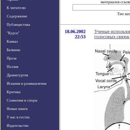
материалов ссылка
К читателю
Тип за
Содержание
Публицистика
18.06.2002
Ученые использов
"Курск"
22:53
голосовых связок
Кавказ
Балканы
Проза
Поэзия
Драматургия
Искания и размышления
Критика
Сомнения и споры
Новые книги
У нас в гостях
Издательство