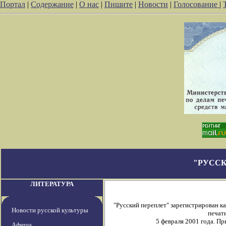
Портал
|
Содержание
|
О нас
|
Пишите
|
Новости
|
Голосование
|
"РУССК
ЛИТЕРАТУРА
"Русский переплет" зарегистрирован 
Новости русской культуры
печати
5 февраля 2001 года. П
Афиша