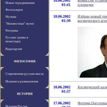
18.06.2002
Комиссия устано
Новые передвжиники
01:41
площадке
Фотогалерея
18.06.2002
Избран новый пре
Музыка
01:39
космического аге
"Неизвестные" музеи
Риторика
Русские храмы и
монастыри
Видеоархив
ФИЛОСОФИЯ
Современная русская мысль
Искания и размышления
18.06.2002
Космический кале
01:37
ИСТОРИЯ
17.06.2002
Фатима Цаголова
История России