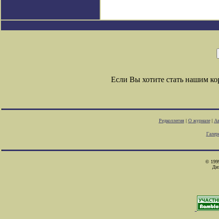
Если Вы хотите стать нашим к
Редколлегия
|
О журнале
|
Ав
Галер
© 1999
Ди