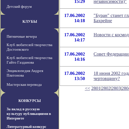
15:29
независимости)"
Детский форум
17.06.2002
"Буран" станет г
14:18
Бахрейне
КЛУБЫ
17.06.2002
Новости с космо
Пятничные вечера
14:17
Клуб любителей творчества
Достоевского
17.06.2002
Совет Федерации
Клуб любителей творчества
14:16
Гайто Газданова
Энциклопедия Андрея
17.06.2002
18 июня 2002 года
Платонова
13:50
чертовщину?
Мастерская перевода
<<
2801
|
2802
|
2803
|
280
КОНКУРСЫ
За вклад в русскую
культуру публикациями в
Интернете
Литературный конкурс