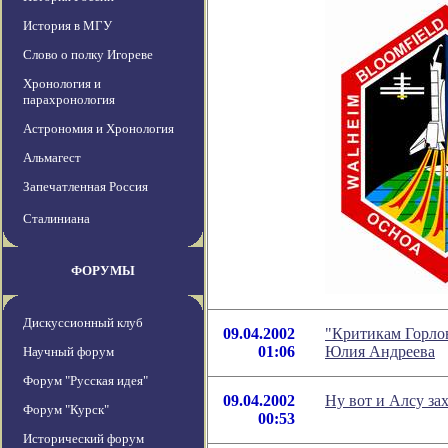
История в МГУ
Слово о полку Игореве
Хронология и
парахронология
Астрономия и Хронология
Альмагест
Запечатленная Россия
Сталиниана
ФОРУМЫ
Дискуссионный клуб
09.04.2002
"Критикам Горлов
01:06
Юлия Андреева
Научный форум
Форум "Русская идея"
09.04.2002
Ну вот и Алсу зах
Форум "Курск"
00:53
Исторический форум