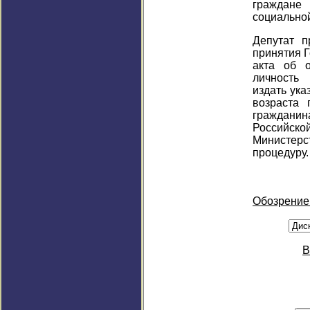
граждане
социально
Депутат п
принятия 
акта об о
личность
издать ук
возраста 
граждан
Российск
Министерс
процедуру.
Обозрение
В