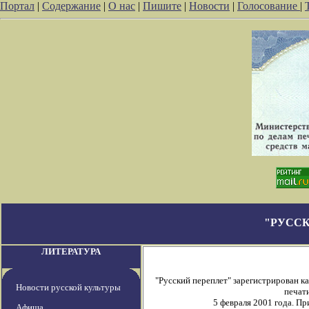
Портал
|
Содержание
|
О нас
|
Пишите
|
Новости
|
Голосование
|
"РУССК
ЛИТЕРАТУРА
"Русский переплет" зарегистрирован 
Новости русской культуры
печати
5 февраля 2001 года. П
Афиша