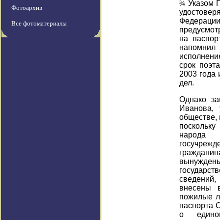
¾
Указом 
Фотоархив
удостовер
Федерации
Все фотоматериалы
предусмот
на паспор
напомнил
исполнени
срок поэт
2003 года 
дел.
Однако за
Иванова, 
обществе,
поскольку
народа
госучрежд
граждан
вынужден
государст
сведений
внесены 
пожилые л
паспорта 
о едином