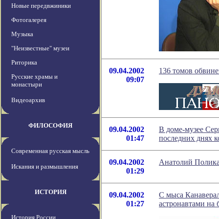
Новые передвжиники
Фотогалерея
Музыка
"Неизвестные" музеи
Риторика
09.04.2002
136 томов обвин
Русские храмы и
09:07
монастыри
Видеоархив
ФИЛОСОФИЯ
09.04.2002
В доме-музее Сер
01:47
последних днях 
Современная русская мысль
09.04.2002
Анатолий Полика
Искания и размышления
01:29
ИСТОРИЯ
09.04.2002
С мыса Канаверал
01:27
астронавтами на 
История России