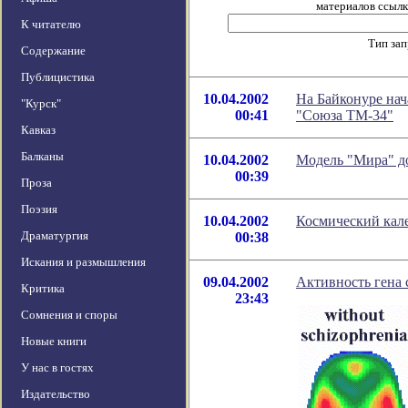
материалов ссылка
К читателю
Тип за
Содержание
Публицистика
10.04.2002
На Байконуре нач
"Курск"
00:41
"Союза ТМ-34"
Кавказ
Балканы
10.04.2002
Модель "Мира" д
00:39
Проза
Поэзия
10.04.2002
Космический кале
Драматургия
00:38
Искания и размышления
09.04.2002
Активность гена 
Критика
23:43
Сомнения и споры
Новые книги
У нас в гостях
Издательство