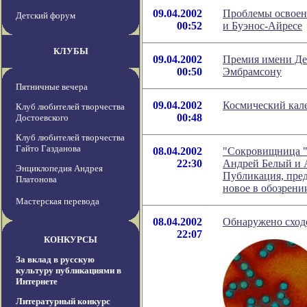
09.04.2002
Проблемы освоен
Детский форум
00:52
и Буэнос-Айресе
КЛУБЫ
09.04.2002
Премия имени Деб
00:50
Эмбрамсону
Пятничные вечера
09.04.2002
Космический кале
Клуб любителей творчества
00:48
Достоевского
Клуб любителей творчества
Гайто Газданова
08.04.2002
"Сокровищница "С
22:30
Андрей Белый и А
Энциклопедия Андрея
Публикация, пред
Платонова
новое в обозрен
Мастерская перевода
08.04.2002
Обнаружено сход
22:07
КОНКУРСЫ
За вклад в русскую
культуру публикациями в
Интернете
Литературный конкурс