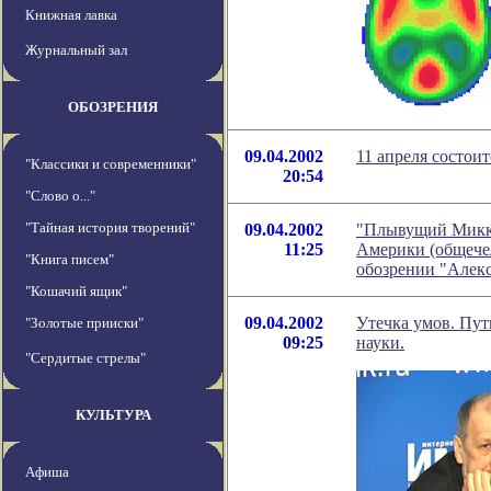
Книжная лавка
Журнальный зал
ОБОЗРЕНИЯ
09.04.2002
11 апреля состои
"Классики и современники"
20:54
"Слово о..."
"Тайная история творений"
09.04.2002
"Плывущий Микки
11:25
Америки (общечел
"Книга писем"
обозрении "Алек
"Кошачий ящик"
09.04.2002
Утечка умов. Пут
"Золотые прииски"
09:25
науки.
"Сердитые стрелы"
КУЛЬТУРА
Афиша