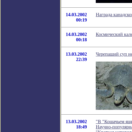
14.03.2002
Награда канадско
00:19
14.03.2002
Космический кале
00:18
13.03.2002
Черепаший суп не
22:39
13.03.2002
"В "Кошачьем ящи
18:49
Научно-популярна