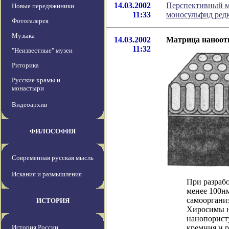
14.03.2002
Перспективный м
Новые передвжиники
11:33
моносульфид редк
Фотогалерея
Музыка
14.03.2002
Матрица наноот
11:32
"Неизвестные" музеи
Риторика
Русские храмы и
монастыри
Видеоархив
ФИЛОСОФИЯ
Современная русская мысль
Искания и размышления
При разрабо
менее 100н
самооргани
ИСТОРИЯ
Хиросимы н
нанопорист
История России
кремния и 