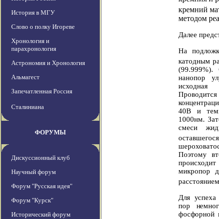
кремний ма
История в МГУ
методом ре
Слово о полку Игореве
Далее предс
Хронология и
парахронология
На подлож
катодным ра
Астрономия и Хронология
(99.999%).
Альмагест
нанопор ул
исходная 
Запечатленная Россия
Проводитс
концентрац
Сталиниана
40В и тем
1000нм. Зат
смеси жи
ФОРУМЫ
оставшег
шероховато
Поэтому вт
Дискуссионный клуб
происходи
микропор 
Научный форум
расстоянием
Форум "Русская идея"
Для успеха
Форум "Курск"
пор немног
фосфорной к
Исторический форум