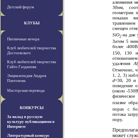
алюминия м
Детский форум
30нм, соо
геометрии п
показан в
КЛУБЫ
травлением
смещен отно
SiO
на дне 
2
Пятничные вечера
Затем 5 мин
более -400
Клуб любителей творчества
150, 130 
Достоевского
отношением
Клуб любителей творчества
удаления
Al
Гайто Газданова
Отмечено, ч
1, 2, 3) на
Энциклопедия Андрея
d
=30, 20 и
Платонова
поведение о
Мастерская перевода
(около -530
физическое
плазме обр
КОНКУРСЫ
порах с бо
потока затру
За вклад в русскую
пору.
культуру публикациями в
Интернете
Предполагае
может служ
Литературный конкурс