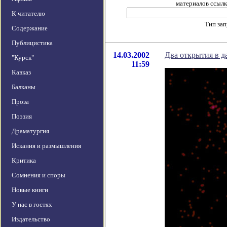
материалов ссылка
К читателю
Тип за
Содержание
Публицистика
14.03.2002
Два открытия в д
"Курск"
11:59
Кавказ
Балканы
Проза
Поэзия
Драматургия
Искания и размышления
Критика
Сомнения и споры
Новые книги
У нас в гостях
Издательство