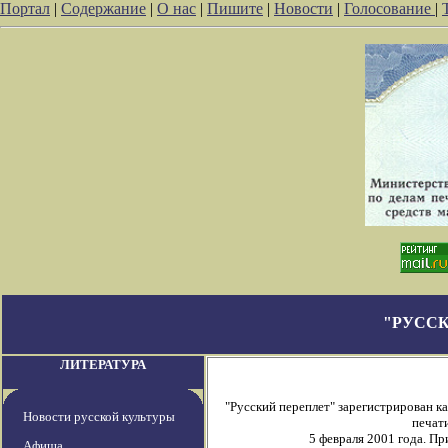
Портал
|
Содержание
|
О нас
|
Пишите
|
Новости
|
Голосование
|
"РУССК
ЛИТЕРАТУРА
"Русский переплет" зарегистрирован 
Новости русской культуры
печати
5 февраля 2001 года. П
Афиша