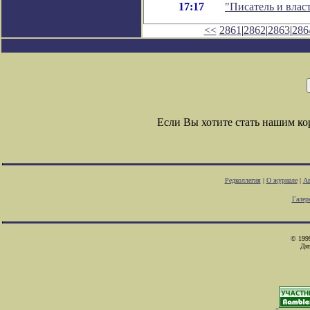
17:17
"Писатель и влас
<<
2861
|
2862
|
2863
|
286
Если Вы хотите стать нашим к
Редколлегия
|
О журнале
|
Ав
Галер
© 1999
Ди