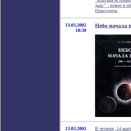
"Краткая история
дыр." - новое в 
Пригодича
13.03.2002
Небо начала 
18:30
13.03.2002
В четверг, 14 ма