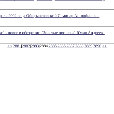
враля 2002 года Общемосковский Семинар Астрофизиков
кс" - новое в обозрении "Золотые прииски" Юлия Андреева
<<
2881
|
2882
|
2883
|2884|
2885
|
2886
|
2887
|
2888
|
2889
|
2890
>>