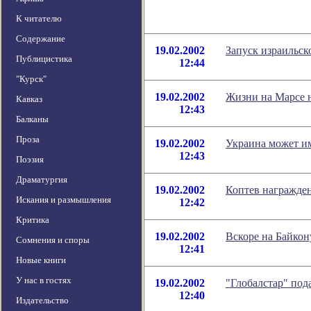
К читателю
Содержание
19.02.2002
Запуск израильск
Публицистика
12:44
"Курск"
19.02.2002
Жизни на Марсе н
Кавказ
12:43
Балканы
Проза
19.02.2002
Украина может им
12:43
Поэзия
Драматургия
19.02.2002
Коптев награжден
Искания и размышления
12:42
Критика
19.02.2002
Вскоре на Байкон
Сомнения и споры
12:41
Новые книги
У нас в гостях
19.02.2002
"Глобалстар" под
12:40
Издательство