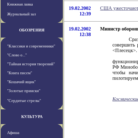
Книжная лавка
19.02.2002
США ужесточают 
12:39
Журнальный зал
19.02.2002
Министр обороны
ОБОЗРЕНИЯ
12:38
Сразу пос
совершить 
"Классики и современники"
<Плесецк>.
"Слово о..."
Цель пред
функционир
"Тайная история творений"
РФ Минобор
чтобы нач
"Книга писем"
пилотируем
"Кошачий ящик"
"Золотые прииски"
Космически
"Сердитые стрелы"
КУЛЬТУРА
Афиша