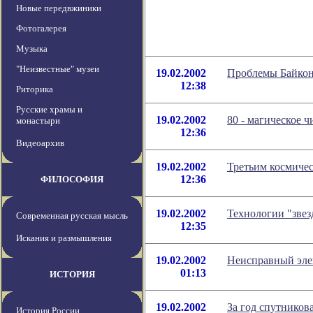
Новые передвжиники
Фотогалерея
Музыка
"Неизвестные" музеи
19.02.2002
Проблемы Байкон
12:38
Риторика
Русские храмы и
19.02.2002
80 - магическое 
монастыри
12:36
Видеоархив
19.02.2002
Третьим космичес
12:36
ФИЛОСОФИЯ
19.02.2002
Технологии "зве
Современная русская мысль
12:35
Искания и размышления
19.02.2002
Неисправный элек
01:13
ИСТОРИЯ
19.02.2002
За год спутнико
История России