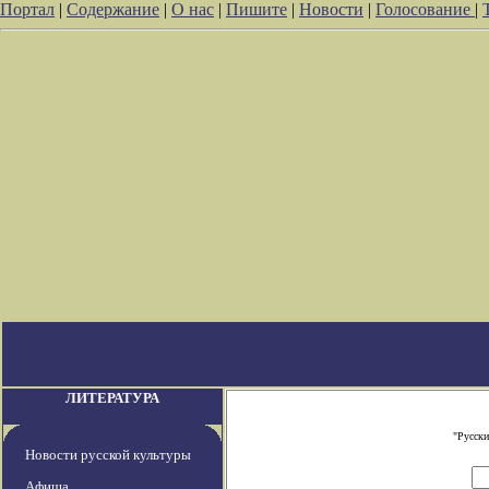
Портал
|
Содержание
|
О нас
|
Пишите
|
Новости
|
Голосование
|
ЛИТЕРАТУРА
"Русски
Новости русской культуры
Афиша