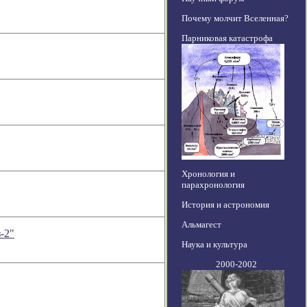
Почему молчит Вселенная?
Парниковая катастрофа
Хронология и
парахронология
История и астрономия
Альмагест
-2"
Наука и культура
2000-2002