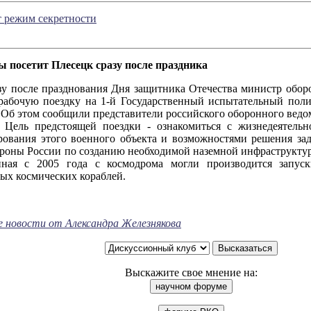
режим секретности
 посетит Плесецк сразу после праздника
ле празднования Дня защитника Отечества министр оборо
рабочую поездку на 1-й Государственный испытательный пол
 Об этом сообщили представители российского оборонного ведо
стоящей поездки - ознакомиться с жизнедеятельност
ования этого военного объекта и возможностями решения зад
оны России по созданию необходимой наземной инфраструктуры
иная с 2005 года с космодрома могли производится запус
ых космических кораблей.
е новости от Александра Железнякова
Выскажите свое мнение на: