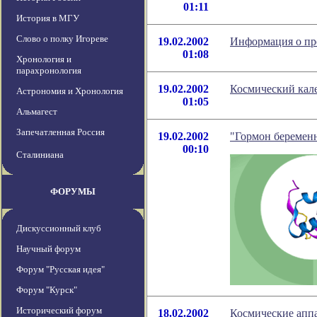
01:11
История в МГУ
Слово о полку Игореве
19.02.2002
Информация о пре
01:08
Хронология и
парахронология
19.02.2002
Космический кале
Астрономия и Хронология
01:05
Альмагест
Запечатленная Россия
19.02.2002
"Гормон беремен
00:10
Сталиниана
ФОРУМЫ
Дискуссионный клуб
Научный форум
Форум "Русская идея"
Форум "Курск"
Исторический форум
18.02.2002
Космические аппа