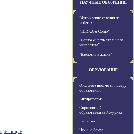
НАУЧНЫЕ ОБОЗРЕНИЯ
"Физические явления на
небесах"
"TERRA & Comp"
"Неизбежность странного
микромира"
"Биология и жизнь"
ОБРАЗОВАНИЕ
Открытое письмо министру
образования
Антиреформа
Соросовский
образовательный журнал
Биология
Науки о Земле
мериканцам