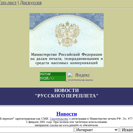
Топ-лист
|
Дискуссия
НОВОСТИ
"РУССКОГО ПЕРЕПЛЕТА"
Новости
й переплет" зарегистрирован как СМИ.
Свидетельство
о регистрации в Министерстве печати РФ: Эл. #77
5 февраля 2001 года. При полном или частичном использовании
материалов ссылка на www.pereplet.ru обязательна.