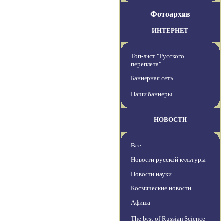
Фотоархив
ИНТЕРНЕТ
Топ-лист "Русского
переплета"
Баннерная сеть
Наши баннеры
НОВОСТИ
Все
Новости русской культуры
Новости науки
Космические новости
Афиша
The best of Russian Science