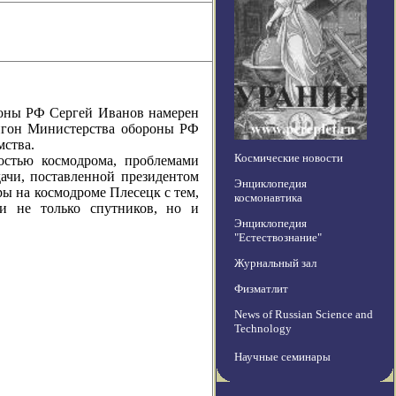
ны РФ Сергей Иванов намерен
игон Министерства обороны РФ
мства.
Космические новости
ью космодрома, проблемами
ачи, поставленной президентом
Энциклопедия
 на космодроме Плесецк с тем,
космонавтика
ки не только спутников, но и
Энциклопедия
"Естествознание"
Журнальный зал
Физматлит
News of Russian Science and
Technology
Научные семинары