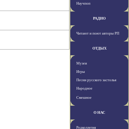
Научпоп
РАДИО
Читают и поют авторы РП
ОТДЫХ
Музеи
Игры
Песни русского застолья
Народное
Смешное
О НАС
Редколлегия