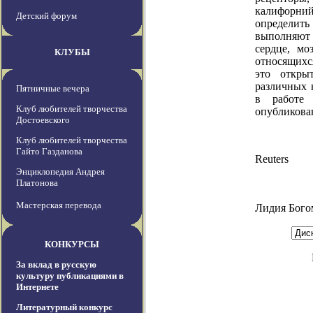
калифорн
Детский форум
определит
выполняют 
сердце, мо
КЛУБЫ
относящихся
это откры
различных 
Пятничные вечера
в работе 
Клуб любителей творчества
опубликова
Достоевского
Клуб любителей творчества
Гайто Газданова
Reuters
Энциклопедия Андрея
Платонова
Мастерская перевода
Лидия Бого
КОНКУРСЫ
За вклад в русскую
культуру публикациями в
Интернете
Литературный конкурс