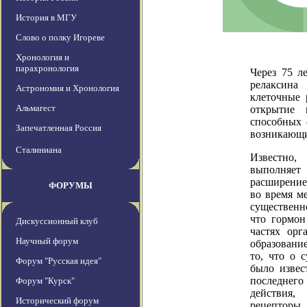
История в МГУ
Слово о полку Игореве
Хронология и
парахронология
Через 75 л
релаксина
Астрономия и Хронология
клеточные 
Альмагест
открытие 
способных 
Запечатленная Россия
возникающи
Сталиниана
Известно,
выполняет
расширение 
ФОРУМЫ
во время м
существенн
что гормон
Дискуссионный клуб
частях орг
Научный форум
образовани
то, что о 
Форум "Русская идея"
было извес
последнег
Форум "Курск"
действия,
Исторический форум
рецепторы,