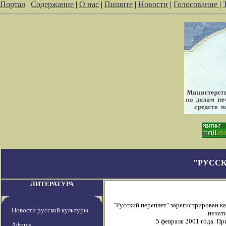
Портал
|
Содержание
|
О нас
|
Пишите
|
Новости
|
Голосование
|
"РУССК
ЛИТЕРАТУРА
"Русский переплет" зарегистрирован 
Новости русской культуры
печати
5 февраля 2001 года. П
Афиша