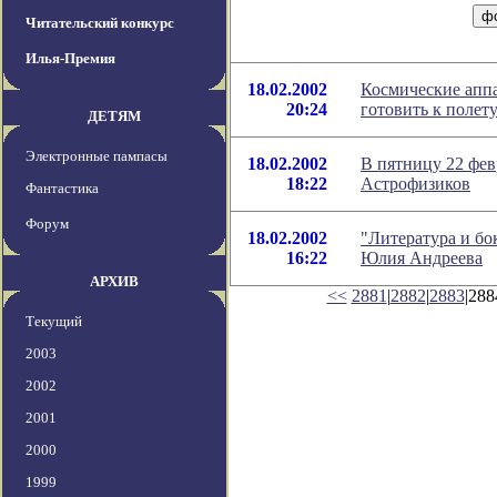
Читательский конкурс
Илья-Премия
18.02.2002
Космические аппа
20:24
готовить к полет
ДЕТЯМ
Электронные пампасы
18.02.2002
В пятницу 22 фе
18:22
Астрофизиков
Фантастика
Форум
18.02.2002
"Литература и бо
16:22
Юлия Андреева
АРХИВ
<<
2881
|
2882
|
2883
|288
Текущий
2003
2002
2001
2000
1999