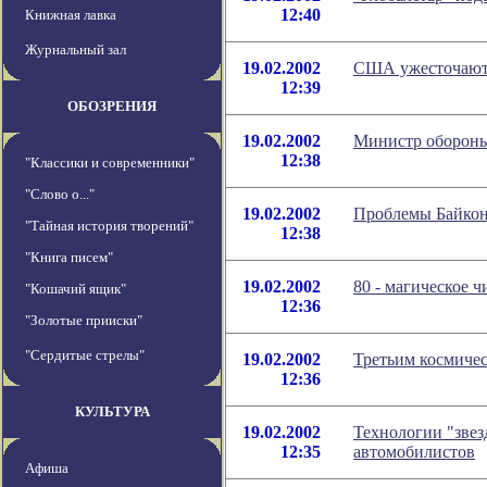
12:40
Книжная лавка
Журнальный зал
19.02.2002
США ужесточают 
12:39
ОБОЗРЕНИЯ
19.02.2002
Министр обороны 
12:38
"Классики и современники"
"Слово о..."
19.02.2002
Проблемы Байкон
"Тайная история творений"
12:38
"Книга писем"
19.02.2002
80 - магическое 
"Кошачий ящик"
12:36
"Золотые прииски"
"Сердитые стрелы"
19.02.2002
Третьим космичес
12:36
КУЛЬТУРА
19.02.2002
Технологии "зве
12:35
автомобилистов
Афиша