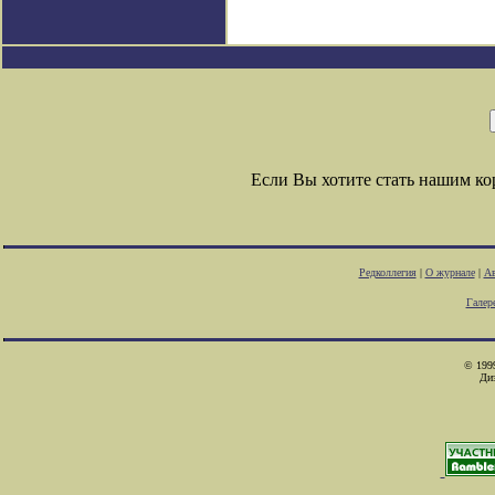
Если Вы хотите стать нашим к
Редколлегия
|
О журнале
|
Ав
Галер
© 1999
Ди