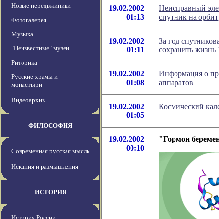
Новые передвжиники
19.02.2002
Неисправный эле
01:13
спутник на орбит
Фотогалерея
Музыка
19.02.2002
За год спутнико
"Неизвестные" музеи
01:11
сохранить жизнь
Риторика
19.02.2002
Информация о пр
Русские храмы и
01:08
аппаратов
монастыри
Видеоархив
19.02.2002
Космический кале
01:05
ФИЛОСОФИЯ
19.02.2002
"Гормон береме
00:10
Современная русская мысль
Искания и размышления
ИСТОРИЯ
История России