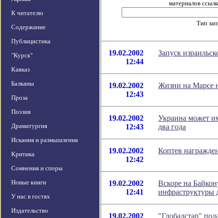
материалов ссылка
К читателю
Тип за
Содержание
Публицистика
19.02.2002
Запуск израильск
"Курск"
12:44
Кавказ
Балканы
19.02.2002
Жизни на Марсе н
12:43
Проза
Поэзия
19.02.2002
Украина может им
Драматургия
12:43
два года
Искания и размышления
19.02.2002
Коптев награжден
Критика
12:42
Сомнения и споры
Новые книги
19.02.2002
Вскоре на Байкон
12:41
инфраструктуры 
У нас в гостях
Издательство
19.02.2002
"Глобалстар" под