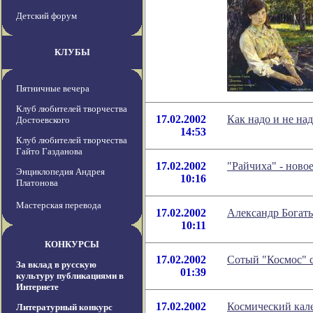
Детский форум
КЛУБЫ
Пятничные вечера
Клуб любителей творчества
17.02.2002
Как надо и не над
Достоевского
14:53
Клуб любителей творчества
Гайто Газданова
17.02.2002
"Райчиха" - нов
Энциклопедия Андрея
10:16
Платонова
Мастерская перевода
17.02.2002
Александр Богаты
10:11
КОНКУРСЫ
17.02.2002
Сотый "Космос" с
За вклад в русскую
01:39
культуру публикациями в
Интернете
17.02.2002
Космический кале
Литературный конкурс