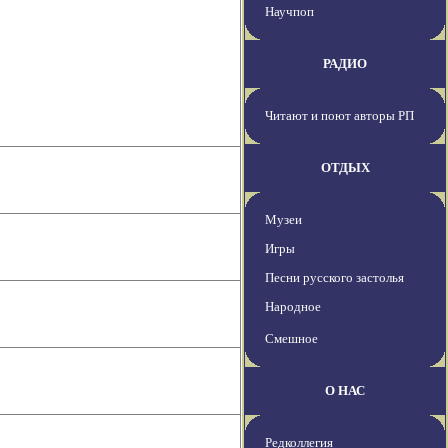
Научпоп
РАДИО
Читают и поют авторы РП
ОТДЫХ
Музеи
Игры
Песни русского застолья
Народное
Смешное
О НАС
Редколлегия