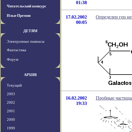
01:38
Читательский конкурс
Илья-Премия
17.02.2002
Определен ген н
00:05
ДЕТЯМ
Электронные пампасы
Фантастика
Форум
АРХИВ
Текущий
2003
16.02.2002
Пробные частицы
2002
19:33
2001
2000
1999