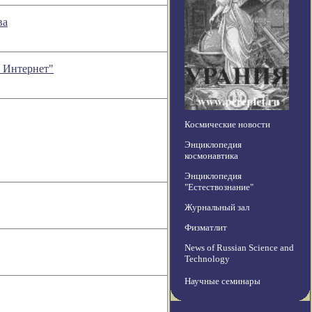
ва
 Интернет"
Космические новости
Энциклопедия
космонавтика
Энциклопедия
"Естествознание"
Журнальный зал
Физматлит
News of Russian Science and
Technology
Научные семинары