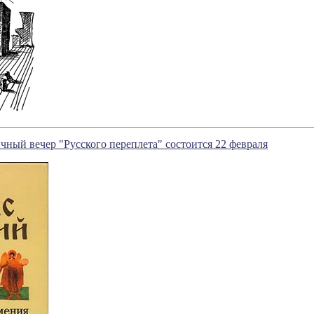
ный вечер "Русского переплета" состоится 22 февраля