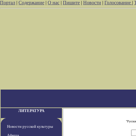
Портал
|
Содержание
|
О нас
|
Пишите
|
Новости
|
Голосование
|
ЛИТЕРАТУРА
"Русски
Новости русской культуры
Афиша