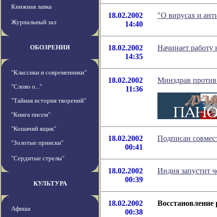
Книжная лавка
18.02.2002
"О вирусах и ант
Журнальный зал
14:40
ОБОЗРЕНИЯ
18.02.2002
Начинает работу
14:35
"Классики и современники"
18.02.2002
Минздрав против
"Слово о..."
11:36
"Тайная история творений"
"Книга писем"
"Кошачий ящик"
18.02.2002
Подписан совмес
"Золотые прииски"
00:41
"Сердитые стрелы"
18.02.2002
Индия запустит 
00:39
КУЛЬТУРА
18.02.2002
Восстановление 
Афиша
00:38