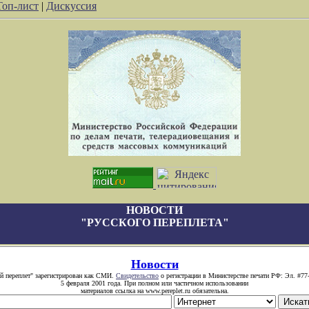
Топ-лист
|
Дискуссия
НОВОСТИ
"РУССКОГО ПЕРЕПЛЕТА"
Новости
й переплет" зарегистрирован как СМИ.
Свидетельство
о регистрации в Министерстве печати РФ: Эл. #77
5 февраля 2001 года. При полном или частичном использовании
материалов ссылка на www.pereplet.ru обязательна.