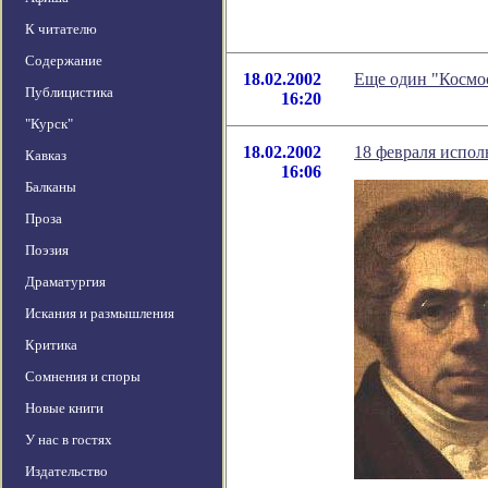
К читателю
Содержание
18.02.2002
Еще один "Космос
Публицистика
16:20
"Курск"
18.02.2002
18 февраля испол
Кавказ
16:06
Балканы
Проза
Поэзия
Драматургия
Искания и размышления
Критика
Сомнения и споры
Новые книги
У нас в гостях
Издательство