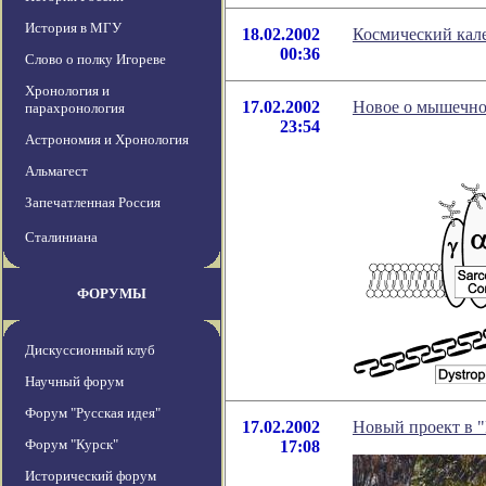
История в МГУ
18.02.2002
Космический кале
00:36
Слово о полку Игореве
Хронология и
17.02.2002
Новое о мышечно
парахронология
23:54
Астрономия и Хронология
Альмагест
Запечатленная Россия
Сталиниана
ФОРУМЫ
Дискуссионный клуб
Научный форум
Форум "Русская идея"
17.02.2002
Новый проект в "
Форум "Курск"
17:08
Исторический форум