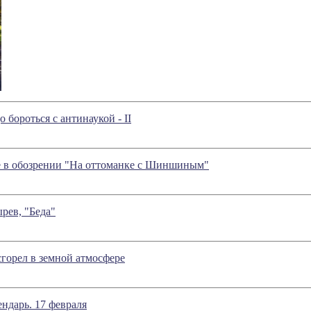
о бороться с антинаукой - II
ое в обозрении "На оттоманке с Шиншиным"
рев, "Беда"
горел в земной атмосфере
ндарь. 17 февраля