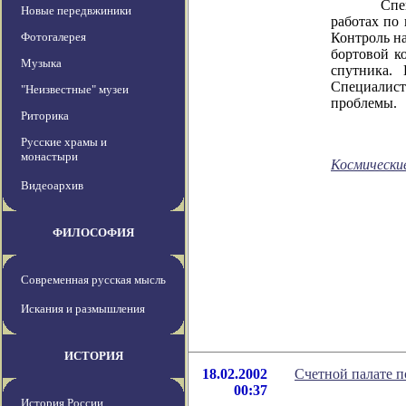
Специалис
Новые передвжиники
работах по
Фотогалерея
Контроль на
бортовой к
Музыка
спутника.
Специалис
"Неизвестные" музеи
проблемы.
Риторика
Русские храмы и
монастыри
Космически
Видеоархив
ФИЛОСОФИЯ
Современная русская мысль
Искания и размышления
ИСТОРИЯ
18.02.2002
Счетной палате п
00:37
История России