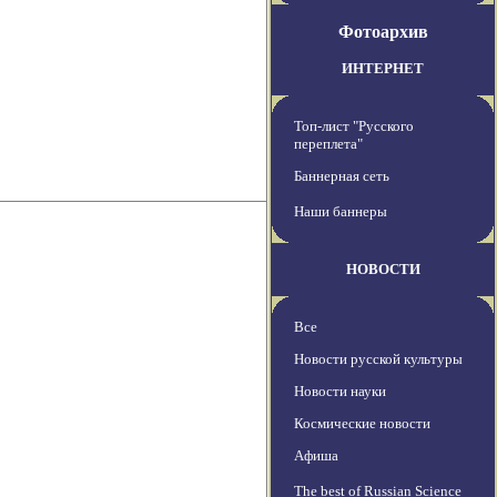
Фотоархив
ИНТЕРНЕТ
Топ-лист "Русского
переплета"
Баннерная сеть
Наши баннеры
НОВОСТИ
Все
Новости русской культуры
Новости науки
Космические новости
Афиша
The best of Russian Science