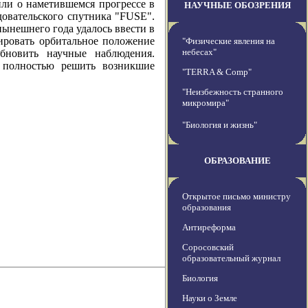
 о наметившемся прогрессе в
НАУЧНЫЕ ОБОЗРЕНИЯ
овательского спутника "FUSE".
нынешнего года удалось ввести в
ировать орбитальное положение
"Физические явления на
небесах"
бновить научные наблюдения.
 полностью решить возникшие
"TERRA & Comp"
"Неизбежность странного
микромира"
"Биология и жизнь"
ОБРАЗОВАНИЕ
Открытое письмо министру
образования
Антиреформа
Соросовский
образовательный журнал
Биология
Науки о Земле