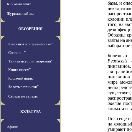
базы, и опа
Книжная лавка
некая загад
Журнальный зал
распростран
колонии пл
того, на ав
ОБОЗРЕНИЯ
дезинфекци
Образцы кр
взяты на а
"Классики и современники"
лаборатори
"Слово о..."
Болезнью
Pygoscelis
"Тайная история творений"
пингвино
"Книга писем"
австралийс
пингвинов 
"Кошачий ящик"
мире может
"Золотые прииски"
непосредст
существуе
"Сердитые стрелы"
распростра
adeliae
пост
климата и т
КУЛЬТУРА
Пока еще не
на холодны
Афиша
умирают по 