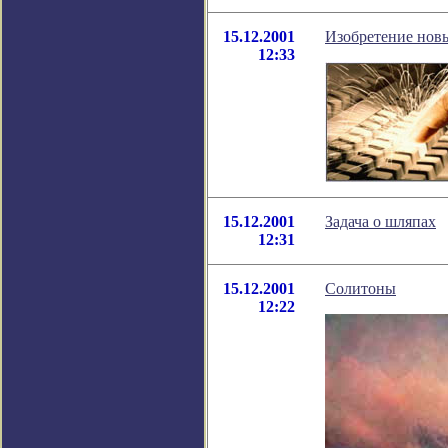
15.12.2001
Изобретение новы
12:33
15.12.2001
Задача о шляпах
12:31
15.12.2001
Солитоны
12:22