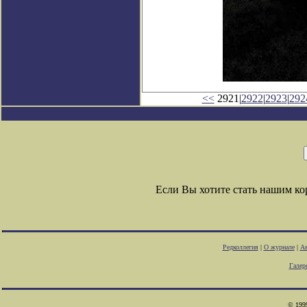
<<
2921|
2922
|
2923
|
292
Если Вы хотите стать нашим к
Редколлегия
|
О журнале
|
Ав
Галер
© 1999