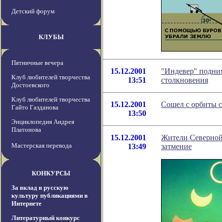
Детский форум
КЛУБЫ
Пятничные вечера
15.12.2001
"Индевер" подни
Клуб любителей творчества
13:51
столкновения
Достоевского
Клуб любителей творчества
15.12.2001
Сошел с орбиты с
Гайто Газданова
13:50
Энциклопедия Андрея
Платонова
15.12.2001
Жители Северной
Мастерская перевода
13:49
затмение
КОНКУРСЫ
За вклад в русскую
культуру публикациями в
Интернете
Литературный конкурс