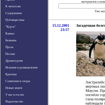
материалов ссылка
К читателю
Тип за
Содержание
Публицистика
15.12.2001
Загадочная боле
"Курск"
23:57
Кавказ
Балканы
Проза
Поэзия
Драматургия
Искания и размышления
Критика
Сомнения и споры
Австралийс
мертвых пи
Новые книги
Моусон. Пре
У нас в гостях
погибло гор
глаза поляр
Издательство
наблюдали т