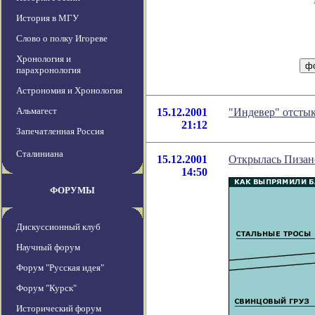
История в МГУ
Слово о полку Игореве
Хронология и
парахронология
Астрономия и Хронология
Альмагест
15.12.2001
"Индевер" отсты
21:12
Запечатленная Россия
Сталиниана
15.12.2001
Открылась Пизан
14:50
ФОРУМЫ
Дискуссионный клуб
Научный форум
Форум "Русская идея"
Форум "Курск"
Исторический форум