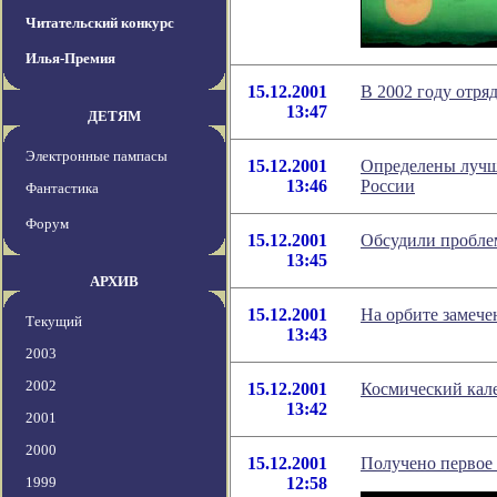
Читательский конкурс
Илья-Премия
15.12.2001
В 2002 году отря
13:47
ДЕТЯМ
Электронные пампасы
15.12.2001
Определены лучш
13:46
России
Фантастика
Форум
15.12.2001
Обсудили пробле
13:45
АРХИВ
15.12.2001
На орбите замече
Текущий
13:43
2003
2002
15.12.2001
Космический кале
13:42
2001
2000
15.12.2001
Получено первое
1999
12:58