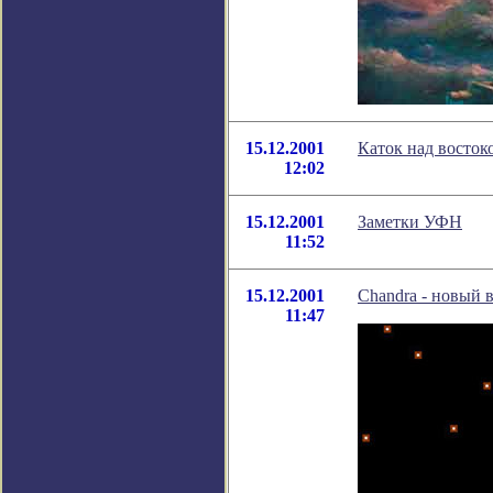
15.12.2001
Каток над восток
12:02
15.12.2001
Заметки УФН
11:52
15.12.2001
Chandra - новый 
11:47