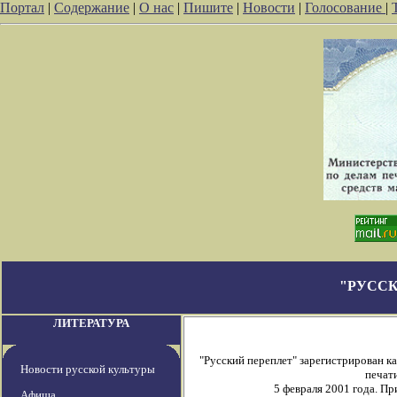
Портал
|
Содержание
|
О нас
|
Пишите
|
Новости
|
Голосование
|
"РУССК
ЛИТЕРАТУРА
"Русский переплет" зарегистрирован 
Новости русской культуры
печати
5 февраля 2001 года. П
Афиша