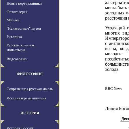
альтернатив
Новые передвжиники
могла быть
Фотогалерея
холодных м
расстояния
Музыка
Уходящий г
"Неизвестные" музеи
многих вид
Риторика
Император
с английск
Русские храмы и
весна, ког
монастыри
молодые 
позаботитьс
Видеоархив
большинст
холода.
ФИЛОСОФИЯ
BBC News
Современная русская мысль
Искания и размышления
Лидия Бого
ИСТОРИЯ
История России