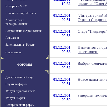
10:32
прииски" Юлия А
История в МГУ
Слово о полку Игореве
01.12.2001
"Литературный Ва
09:51
Стрелы Сердючен
Хронология и
парахронология
Астрономия и Хронология
01.12.2001
Старт "Индевера"
00:55
Альмагест
Запечатленная Россия
01.12.2001
Пациентов с пора
00:53
невесомости
Сталиниана
01.12.2001
Выбран окончате
ФОРУМЫ
00:52
Дискуссионный клуб
01.12.2001
Новое назначени
00:51
Научный форум
Форум "Русская идея"
01.12.2001
Завершен техниче
Форум "Курск"
00:50
Исторический форум