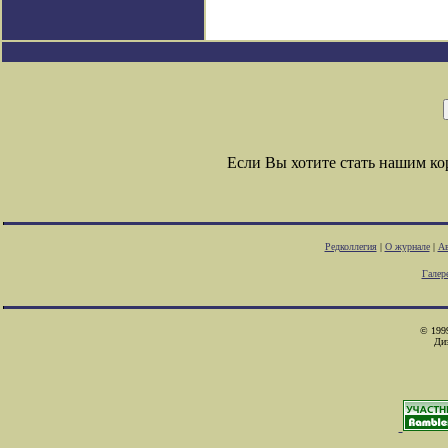
Если Вы хотите стать нашим к
Редколлегия
|
О журнале
|
Ав
Галер
© 1999
Ди