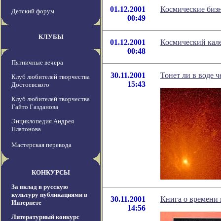
01.12.2001
Космические биз
Детский форум
00:49
КЛУБЫ
01.12.2001
Космический кале
00:48
Пятничные вечера
30.11.2001
Тонет ли в воде 
Клуб любителей творчества
15:43
Достоевского
Клуб любителей творчества
Гайто Газданова
Энциклопедия Андрея
Платонова
Мастерская перевода
КОНКУРСЫ
За вклад в русскую
культуру публикациями в
30.11.2001
Книга о времени 
Интернете
14:56
Литературный конкурс