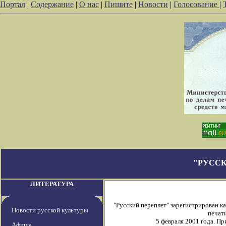
Портал
|
Содержание
|
О нас
|
Пишите
|
Новости
|
Голосование
|
"РУССК
ЛИТЕРАТУРА
"Русский переплет" зарегистрирован 
Новости русской культуры
печати
5 февраля 2001 года. П
Афиша