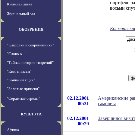
портфеле з
Книжная лавка
восьми спу
Журнальный зал
Космически
ОБОЗРЕНИЯ
"Классики и современники"
"Слово о..."
"Тайная история творений"
"Книга писем"
"Кошачий ящик"
"Золотые прииски"
02.12.2001
Американские рак
"Сердитые стрелы"
00:31
самолета
КУЛЬТУРА
02.12.2001
Завершился визит
00:29
Афиша