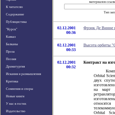
материалов ссылка
К читателю
Тип за
Содержание
Публицистика
02.12.2001
Фрэнк Де Винне п
"Курск"
00:36
Кавказ
Балканы
02.12.2001
Высота орбиты "
00:33
Проза
Поэзия
02.12.2001
Контракт на изг
Драматургия
00:32
Компания 
Искания и размышления
Orbital Sci
двух спутн
Критика
изготовлени
Сомнения и споры
на март 
ретранлято
Новые книги
изготовле
относятся
У нас в гостях
телекомму
Издательство
Orbital Sc