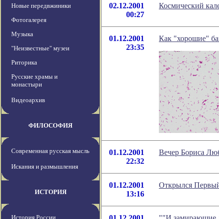
02.12.2001
Космический кале
Новые передвжиники
00:27
Фотогалерея
Музыка
01.12.2001
Как "хорошие" б
23:35
"Неизвестные" музеи
Риторика
Русские храмы и
монастыри
Видеоархив
ФИЛОСОФИЯ
Современная русская мысль
01.12.2001
Вечер Бориса Лю
22:32
Искания и размышления
01.12.2001
Открылся Первый
ИСТОРИЯ
13:16
История России
01.12.2001
""И замирающие д