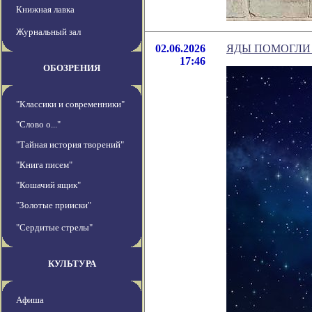
Книжная лавка
Журнальный зал
02.06.2026
ЯДЫ ПОМОГЛИ
17:46
ОБОЗРЕНИЯ
"Классики и современники"
"Слово о..."
"Тайная история творений"
"Книга писем"
"Кошачий ящик"
"Золотые прииски"
"Сердитые стрелы"
КУЛЬТУРА
Афиша