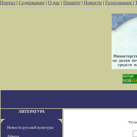
Портал
|
Содержание
|
О нас
|
Пишите
|
Новости
|
Голосование
|
ЛИТЕРАТУРА
"Русск
Новости русской культуры
Афиша