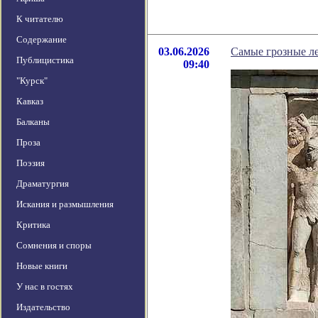
К читателю
Содержание
03.06.2026
Самые грозные л
Публицистика
09:40
"Курск"
Кавказ
Балканы
Проза
Поэзия
Драматургия
Искания и размышления
Критика
Сомнения и споры
Новые книги
У нас в гостях
Издательство