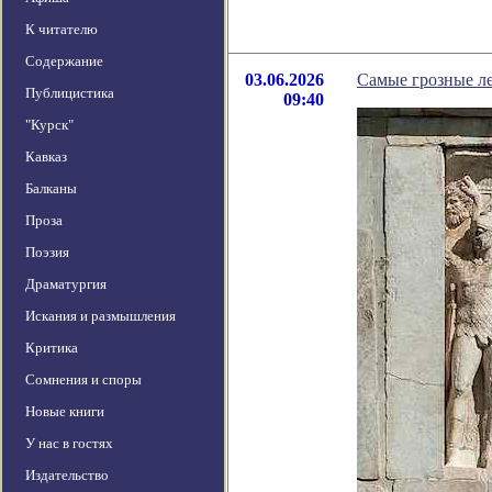
К читателю
Содержание
03.06.2026
Самые грозные л
Публицистика
09:40
"Курск"
Кавказ
Балканы
Проза
Поэзия
Драматургия
Искания и размышления
Критика
Сомнения и споры
Новые книги
У нас в гостях
Издательство