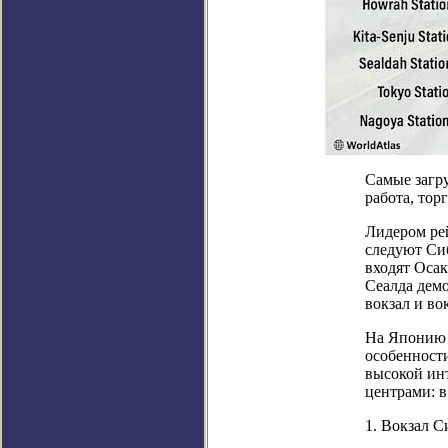
Самые загр
работа, тор
Лидером рей
следуют Сиб
входят Осак
Сеалда дем
вокзал и в
На Японию п
особенност
высокой ин
центрами: в
1. Вокзал 