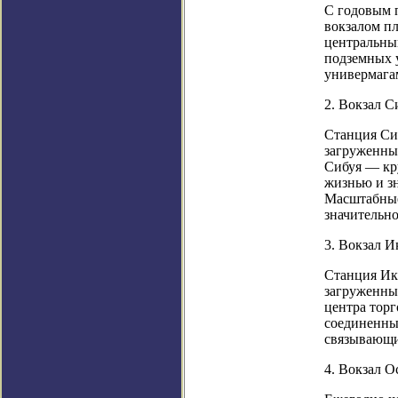
С годовым 
вокзалом п
центральны
подземных 
универмага
2. Вокзал С
Станция Сиб
загруженных
Сибуя — кру
жизнью и зн
Масштабные 
значительн
3. Вокзал И
Станция Ик
загруженных
центра торг
соединенны
связывающи
4. Вокзал О