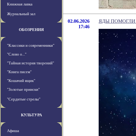
Книжная лавка
Журнальный зал
02.06.2026
ЯДЫ ПОМОГЛИ
17:46
ОБОЗРЕНИЯ
"Классики и современники"
"Слово о..."
"Тайная история творений"
"Книга писем"
"Кошачий ящик"
"Золотые прииски"
"Сердитые стрелы"
КУЛЬТУРА
Афиша