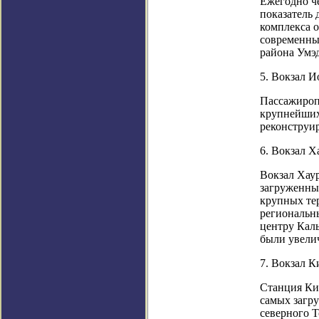
Ежегодно ч
показатель
комплекса о
современных
района Умэ
5. Вокзал И
Пассажиропо
крупнейших 
реконструир
6. Вокзал Х
Вокзал Хаур
загруженны
крупных те
региональн
центру Кал
были увелич
7. Вокзал 
Станция Ки
самых загру
северного 