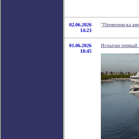
02.06.2026
"Проверим-ка ам
14:23
01.06.2026
Испытан первый в
18:45