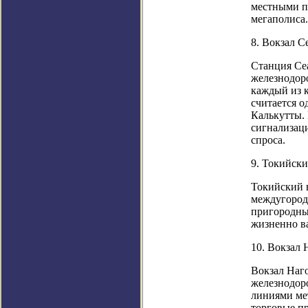
местными п
мегаполиса.
8. Вокзал С
Станция Се
железнодоро
каждый из 
считается 
Калькутты.
сигнализац
спроса.
9. Токийски
Токийский 
междугород
пригородны
жизненно в
10. Вокзал 
Вокзал Наг
железнодоро
линиями мет
торговые п