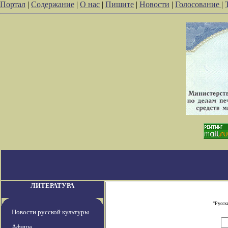
Портал
|
Содержание
|
О нас
|
Пишите
|
Новости
|
Голосование
|
ЛИТЕРАТУРА
"Русск
Новости русской культуры
Афиша