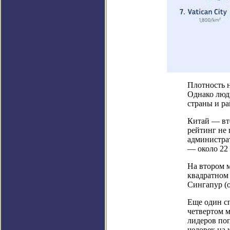
Плотность н
Однако люд
страны и р
Китай — вто
рейтинг не 
администра
— около 22 
На втором м
квадратном 
Сингапур (о
Еще один с
четвертом м
лидеров поп
человек на 