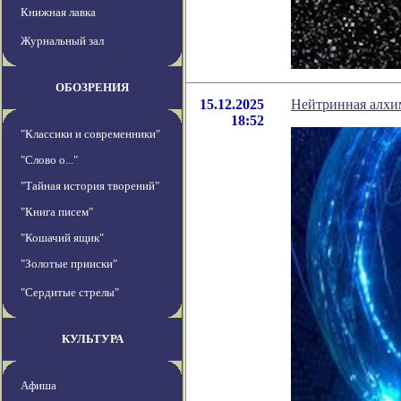
Книжная лавка
Журнальный зал
ОБОЗРЕНИЯ
15.12.2025
Нейтринная алхи
18:52
"Классики и современники"
"Слово о..."
"Тайная история творений"
"Книга писем"
"Кошачий ящик"
"Золотые прииски"
"Сердитые стрелы"
КУЛЬТУРА
Афиша