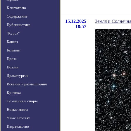
К читателю
Содержание
15.12.2025
Земля и Солнечн
Публицистика
18:57
"Курск"
Кавказ
Балканы
Проза
Поэзия
Драматургия
Искания и размышления
Критика
Сомнения и споры
Новые книги
У нас в гостях
Издательство