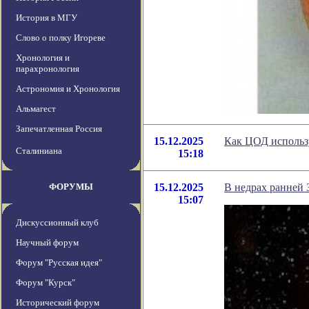
История в МГУ
Слово о полку Игореве
Хронология и
парахронология
Астрономия и Хронология
Альмагест
Запечатленная Россия
15.12.2025
Как ЦОД использу
Сталиниана
15:18
ФОРУМЫ
15.12.2025
В недрах ранней 
15:07
Дискуссионный клуб
Научный форум
Форум "Русская идея"
Форум "Курск"
Исторический форум