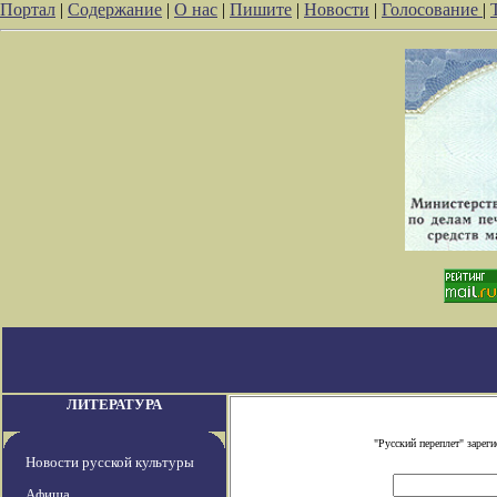
Портал
|
Содержание
|
О нас
|
Пишите
|
Новости
|
Голосование
|
ЛИТЕРАТУРА
"Русский переплет" заре
Новости русской культуры
Афиша