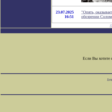
23.07.2025
"Опять, оказывае
16:51
обозрении Солом
<
Если Вы хотите
Редк