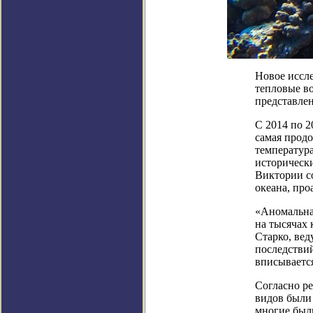
Новое иссле
тепловые во
представлен
С 2014 по 
самая продо
температура
исторически
Виктории с
океана, про
«Аномальна
на тысячах
Старко, ве
последствий
вписывается
Согласно ре
видов были
многие были