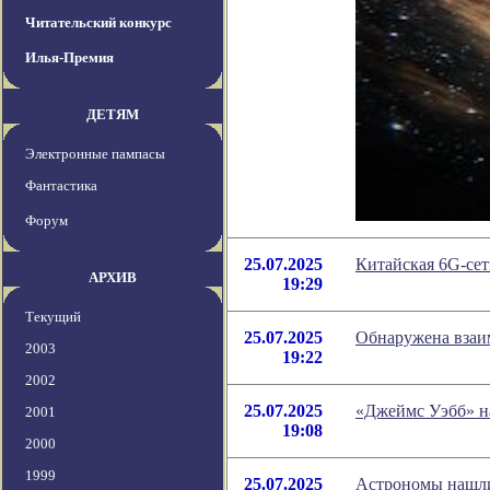
Читательский конкурс
Илья-Премия
ДЕТЯМ
Электронные пампасы
Фантастика
Форум
25.07.2025
Китайская 6G-сет
АРХИВ
19:29
Текущий
25.07.2025
Обнаружена взаим
2003
19:22
2002
25.07.2025
«Джеймс Уэбб» н
2001
19:08
2000
1999
25.07.2025
Астрономы нашли