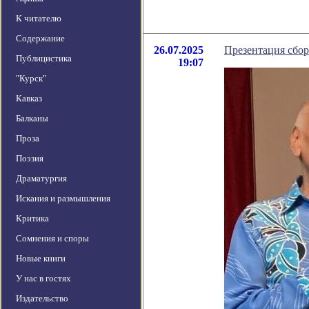
К читателю
Содержание
26.07.2025
Презентация сбор
Публицистика
19:07
"Курск"
Кавказ
Балканы
Проза
Поэзия
Драматургия
Искания и размышления
Критика
Сомнения и споры
Новые книги
У нас в гостях
Издательство