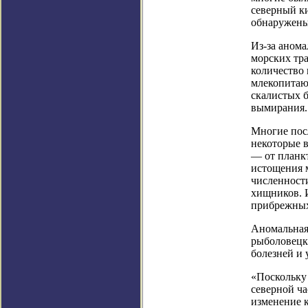
северный ки
обнаружены 
Из-за аном
морских тра
количество 
млекопитаю
скалистых б
вымирания.
Многие пос
некоторые 
— от планкт
истощения 
численност
хищников. 
прибрежных
Аномальная
рыболовецки
болезней и 
«Поскольку
северной ча
изменение к