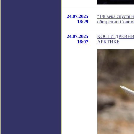
24.07.2025
"1/8 века спустя
18:29
обозрении Солом
24.07.2025
КОСТИ ДРЕВНИ
16:07
АРКТИКЕ