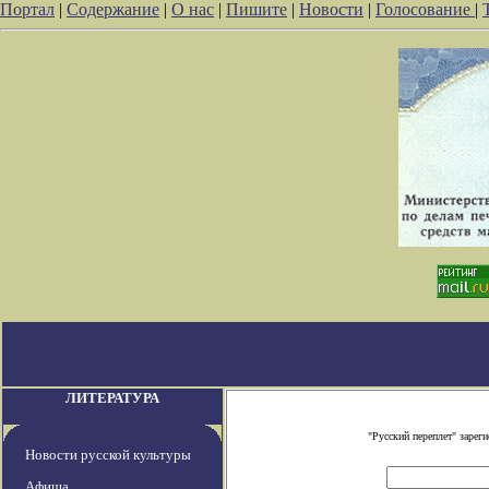
Портал
|
Содержание
|
О нас
|
Пишите
|
Новости
|
Голосование
|
ЛИТЕРАТУРА
"Русский переплет" заре
Новости русской культуры
Афиша