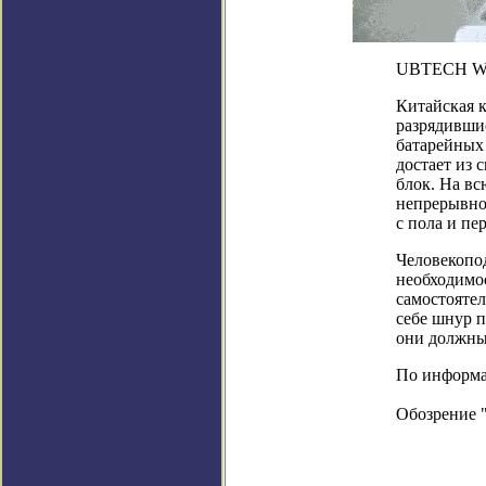
UBTECH Wal
Китайская 
разрядившие
батарейных 
достает из 
блок. На вс
непрерывно.
с пола и пе
Человекопо
необходимос
самостояте
себе шнур п
они должны 
По информац
Обозрение 