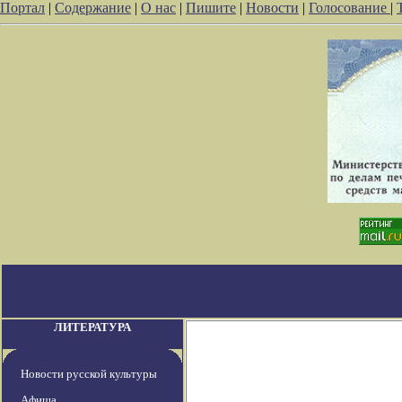
Портал
|
Содержание
|
О нас
|
Пишите
|
Новости
|
Голосование
|
ЛИТЕРАТУРА
Новости русской культуры
Афиша