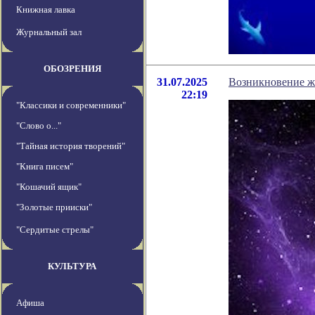
Книжная лавка
Журнальный зал
ОБОЗРЕНИЯ
31.07.2025
Возникновение жи
22:19
"Классики и современники"
"Слово о..."
"Тайная история творений"
"Книга писем"
"Кошачий ящик"
"Золотые прииски"
"Сердитые стрелы"
КУЛЬТУРА
Афиша