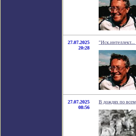
27.07.2025
"Иск.интеллект...
20:28
27.07.2025
В дождях по все
08:56