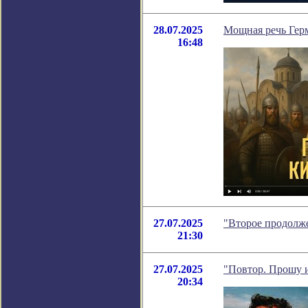
28.07.2025
Мощная речь Гер
16:48
27.07.2025
"Второе продолже
21:30
27.07.2025
"Повтор. Прошу и
20:34