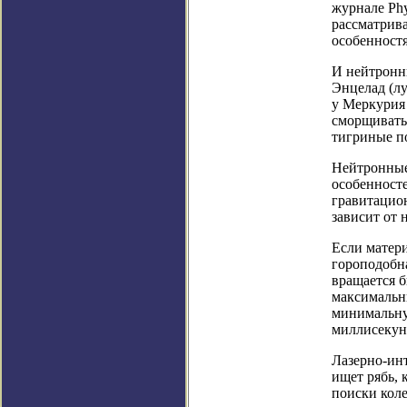
журнале Phy
рассматрив
особенност
И нейтронны
Энцелад (лу
у Меркурия
сморщивать
тигриные п
Нейтронные
особенност
гравитацион
зависит от 
Если матери
гороподобна
вращается б
максимальн
минимальну
миллисекун
Лазерно-ин
ищет рябь, 
поиски кол