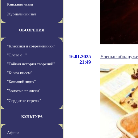
Книжная лавка
Журнальный зал
ОБОЗРЕНИЯ
"Классики и современники"
"Слово о..."
16.01.2025
Ученые обнаружил
21:49
"Тайная история творений"
"Книга писем"
"Кошачий ящик"
"Золотые прииски"
"Сердитые стрелы"
КУЛЬТУРА
Афиша