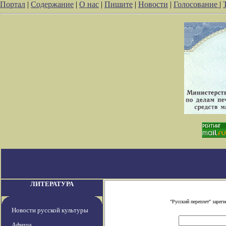
Портал
|
Содержание
|
О нас
|
Пишите
|
Новости
|
Голосование
|
ЛИТЕРАТУРА
"Русский переплет" заре
Новости русской культуры
Афиша