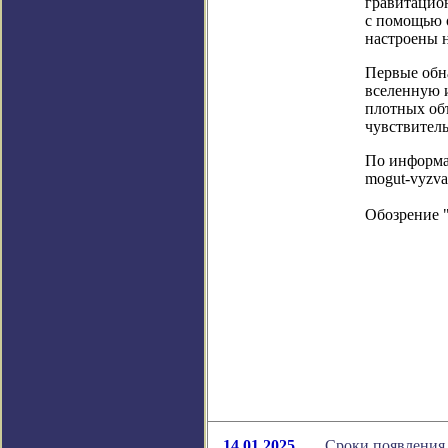
гравитацио
с помощью 
настроены н
Первые обн
вселенную 
плотных объ
чувствител
По информаци
mogut-vyzvat
Обозрение 
14.01.2025
Сроки появления