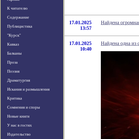
К читателю
Содержание
17.01.2025
Найдена огромная
Публицистика
13:57
"Курск"
17.01.2025
Найдена одна из
Кавказ
10:40
Балканы
Проза
Поэзия
Драматургия
Искания и размышления
Критика
Сомнения и споры
Новые книги
У нас в гостях
Издательство