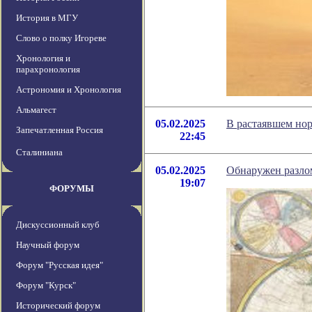
История в МГУ
Слово о полку Игореве
Хронология и
парахронология
Астрономия и Хронология
Альмагест
05.02.2025
В растаявшем но
Запечатленная Россия
22:45
Сталиниана
05.02.2025
Обнаружен разлом
19:07
ФОРУМЫ
Дискуссионный клуб
Научный форум
Форум "Русская идея"
Форум "Курск"
Исторический форум