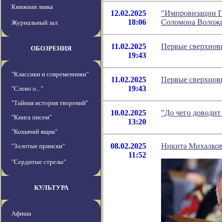
Книжная лавка
12.02.2025
"Импровизации Пи
18:06
Соломона Волож
Журнальный зал
11.02.2025
Первые сверхнов
ОБОЗРЕНИЯ
19:43
"Классики и современники"
11.02.2025
Первые сверхнов
19:43
"Слово о..."
"Тайная история творений"
10.02.2025
"До чего доводит
"Книга писем"
13:20
"Кошачий ящик"
08.02.2025
Никита Михалков
"Золотые прииски"
11:52
"Сердитые стрелы"
КУЛЬТУРА
Афиша