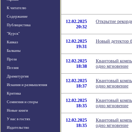
К читателю
Содержание
12.02.2025
Открытие рекордн
Публицистика
20:32
"Курск"
12.02.2025
Новый детектор б
Кавказ
19:31
Балканы
Проза
12.02.2025
Квантовый компью
18:38
одно мгновение
Поэзия
Драматургия
12.02.2025
Квантовый компью
Искания и размышления
18:37
одно мгновение
Критика
12.02.2025
Квантовый компью
Сомнения и споры
18:35
одно мгновение
Новые книги
У нас в гостях
12.02.2025
Квантовый компью
18:35
одно мгновение
Издательство