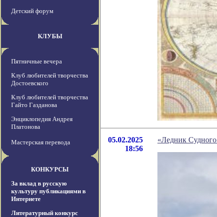
Детский форум
КЛУБЫ
Пятничные вечера
Клуб любителей творчества
Достоевского
Клуб любителей творчества
Гайто Газданова
Энциклопедия Андрея
Платонова
05.02.2025
«Ледник Судного 
Мастерская перевода
18:56
КОНКУРСЫ
За вклад в русскую
культуру публикациями в
Интернете
Литературный конкурс