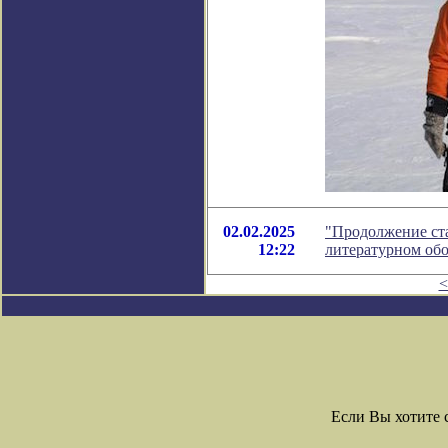
02.02.2025
"Продолжение ста
12:22
литературном об
<
Если Вы хотите