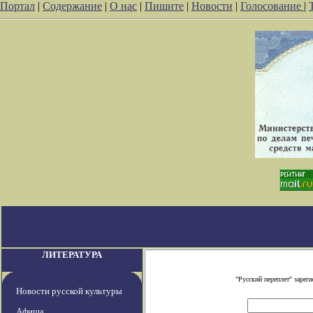
Портал
|
Содержание
|
О нас
|
Пишите
|
Новости
|
Голосование
|
ЛИТЕРАТУРА
"Русский переплет" заре
Новости русской культуры
Афиша