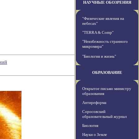
НАУЧНЫЕ ОБОЗРЕНИЯ
"Физические явления на
небесах"
"TERRA & Comp"
"Неизбежность странного
микромира"
"Биология и жизнь"
ний
ОБРАЗОВАНИЕ
Открытое письмо министру
образования
Антиреформа
Соросовский
образовательный журнал
Биология
Науки о Земле