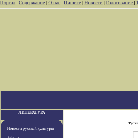
Портал
|
Содержание
|
О нас
|
Пишите
|
Новости
|
Голосование
|
ЛИТЕРАТУРА
"Русски
Новости русской культуры
Афиша