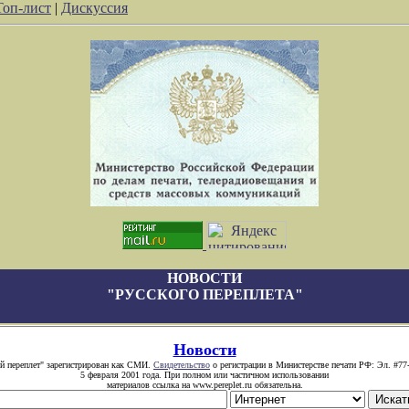
Топ-лист
|
Дискуссия
НОВОСТИ
"РУССКОГО ПЕРЕПЛЕТА"
Новости
й переплет" зарегистрирован как СМИ.
Свидетельство
о регистрации в Министерстве печати РФ: Эл. #77
5 февраля 2001 года. При полном или частичном использовании
материалов ссылка на www.pereplet.ru обязательна.