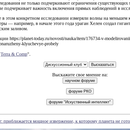
ледования не только подчеркивают ограничения существующих м
ие подчеркивает важность включения прямых наблюдений в иссл
 в этом конкретном исследовании измеряли волны на меньшем к
еры — например, в начале этого года ураган Хелен создал гига
ским заливом.
и https://planet-today.ru/novosti/nauka/item/176734-v-modelirovanii
obnaruzheny-klyuchevye-probely
"
Terra & Comp
".
Выскажите свое мнение на:
: приближается мощное извержение, к которому планета не гото