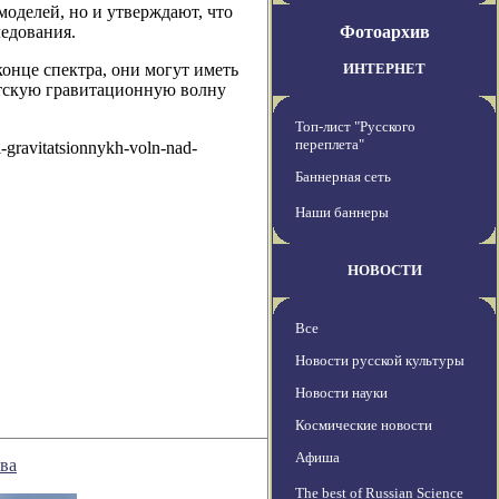
оделей, но и утверждают, что
едования.
Фотоархив
онце спектра, они могут иметь
ИНТЕРНЕТ
нтскую гравитационную волну
Топ-лист "Русского
переплета"
-gravitatsionnykh-voln-nad-
Баннерная сеть
Наши баннеры
НОВОСТИ
Все
Новости русской культуры
Новости науки
Космические новости
Афиша
ва
The best of Russian Science