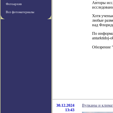
Авторы исс
Фотоархив
исследован
Все фотоматериалы
Хотя ученые
любые разм
над Флорид
По информаци
antarktidoj-
Обозрение 
30.12.2024
Вулканы и климат
13:43