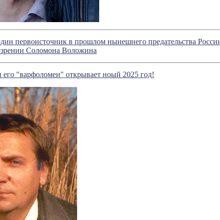
дин первоисточник в прошлом нынешнего предательства России
озрении Соломона Воложина
 его "варфоломеи" открывает ноый 2025 год!