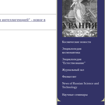
 интеллигенцией" - новое в
Космические новости
Энциклопедия
космонавтика
Энциклопедия
"Естествознание"
Журнальный зал
Физматлит
News of Russian Science and
Technology
Научные семинары