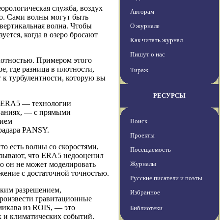
еорологическая служба, воздух
Авторам
о. Сами волны могут быть
вертикальная волна. Чтобы
О журнале
уется, когда в озеро бросают
Как читать журнал
Пишут о нас
лотностью. Примером этого
е, где разница в плотности,
Тираж
т к турбулентности, которую вы
РЕСУРСЫ
ю ERA5 — технологии
ваниях, — с прямыми
нием
Поиск
радара PANSY.
Проекты
о есть волны со скоростями,
Посещаемость
азывают, что ERA5 недооценил
то он не может моделировать
Журналы
жение с достаточной точностью.
Русские писатели и поэты
оким разрешением,
Избранное
произвести гравитационные
икава из ROIS, — это
Библиотеки
 и климатических событий.