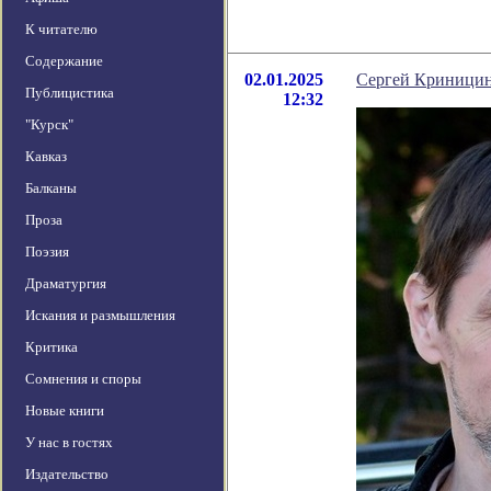
К читателю
Содержание
02.01.2025
Сергей Криницин
Публицистика
12:32
"Курск"
Кавказ
Балканы
Проза
Поэзия
Драматургия
Искания и размышления
Критика
Сомнения и споры
Новые книги
У нас в гостях
Издательство