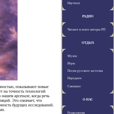
Научпоп
РАДИО
Читают и поют авторы РП
ОТДЫХ
Музеи
Игры
Песни русского застолья
Народное
Смешное
чностью, показывают новые
ет на точность технологий
нашем арсенале, когда речь
О НАС
яций. Это означает, что
очность будущих исследований.
an.
Редколлегия