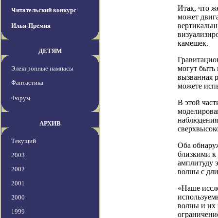
Итак, что ж
Читательский конкурс
может двиг
вертикальн
Илья-Премия
визуализиро
камешек.
ДЕТЯМ
Гравитацио
могут быть 
Электронные пампасы
вызванная р
Фантастика
можете испы
Форум
В этой час
моделирова
наблюдения
АРХИВ
сверхвысок
Текущий
Оба обнару
близкими к
2003
амплитуду э
2002
волны с дли
2001
«Наше иссл
используем
2000
волны и их
1999
ограничени