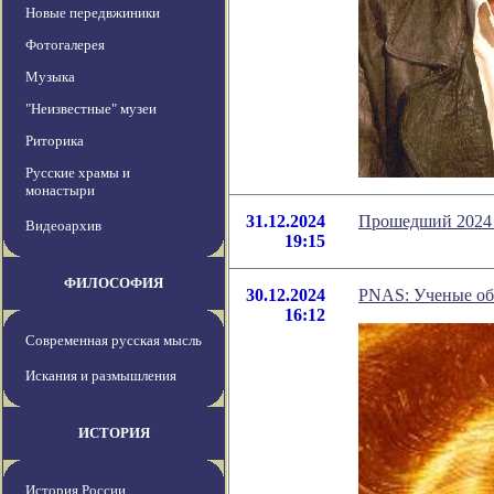
Новые передвжиники
Фотогалерея
Музыка
"Неизвестные" музеи
Риторика
Русские храмы и
монастыри
31.12.2024
Прошедший 2024 
Видеоархив
19:15
ФИЛОСОФИЯ
30.12.2024
PNAS: Ученые обе
16:12
Современная русская мысль
Искания и размышления
ИСТОРИЯ
История России