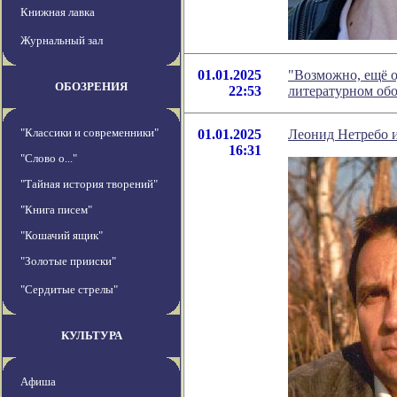
Книжная лавка
Журнальный зал
01.01.2025
"Возможно, ещё о
ОБОЗРЕНИЯ
22:53
литературном об
"Классики и современники"
01.01.2025
Леонид Нетребо и
16:31
"Слово о..."
"Тайная история творений"
"Книга писем"
"Кошачий ящик"
"Золотые прииски"
"Сердитые стрелы"
КУЛЬТУРА
Афиша