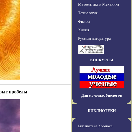
Математика и Механика
Технология
Физика
Химия
Русская литература
КОНКУРСЫ
евые пробелы
Для молодых биологов
БИБЛИОТЕКИ
Библиотека Хроноса