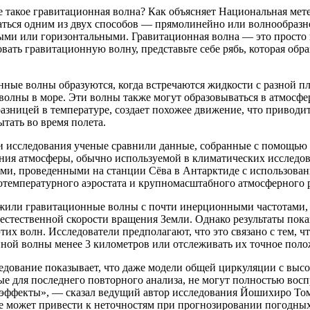
е такое гравитационная волна? Как объясняет Национальная мет
аться одним из двух способов — прямолинейно или волнообразн
ыми или горизонтальными. Гравитационная волна — это просто 
вать гравитационную волну, представьте себе рябь, которая образ
нные волны образуются, когда встречаются жидкости с разной п
волны в море. Эти волны также могут образовываться в атмосфер
азницей в температуре, создает похожее движение, что приводи
тать во время полета.
ти исследования ученые сравнили данные, собранные с помощь
ния атмосферы, обычно используемой в климатических исследо
ми, проведенными на станции Сёва в Антарктиде с использова
отемпературного аэростата и крупномасштабного атмосферного 
жили гравитационные волны с почти инерционными частотами, т
 естественной скорости вращения Земли. Однако результаты пок
тих волн. Исследователи предполагают, что это связано с тем, ч
ной волны менее 3 километров или отслеживать их точное поло
едование показывает, что даже модели общей циркуляции с выс
ые для последнего повторного анализа, не могут полностью вос
 эффекты», — сказал ведущий автор исследования Йошихиро Том
е может привести к неточностям при прогнозировании погодных