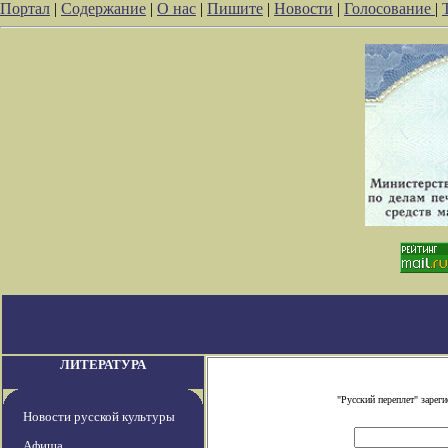
Портал
|
Содержание
|
О нас
|
Пишите
|
Новости
|
Голосование
|
ЛИТЕРАТУРА
"Русский переплет" заре
Новости русской культуры
Афиша