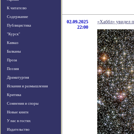
К читателю
Содержание
02.09.2025
«Хаббл» увидел п
Публицистика
22:00
"Курск"
Кавказ
Балканы
Проза
Поэзия
Драматургия
Искания и размышления
Критика
Сомнения и споры
Новые книги
У нас в гостях
Издательство