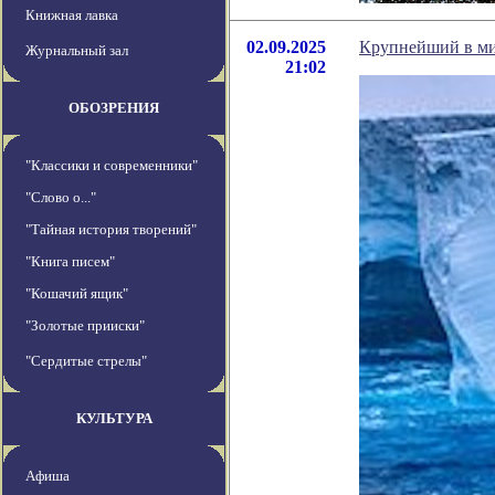
Книжная лавка
02.09.2025
Крупнейший в мир
Журнальный зал
21:02
ОБОЗРЕНИЯ
"Классики и современники"
"Слово о..."
"Тайная история творений"
"Книга писем"
"Кошачий ящик"
"Золотые прииски"
"Сердитые стрелы"
КУЛЬТУРА
Афиша