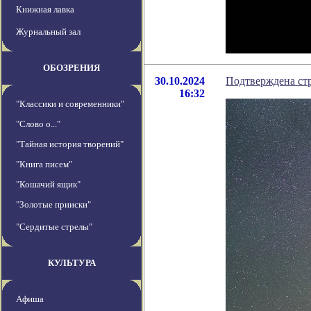
Книжная лавка
Журнальный зал
ОБОЗРЕНИЯ
30.10.2024
Подтверждена ст
16:32
"Классики и современники"
"Слово о..."
"Тайная история творений"
"Книга писем"
"Кошачий ящик"
"Золотые прииски"
"Сердитые стрелы"
КУЛЬТУРА
Афиша