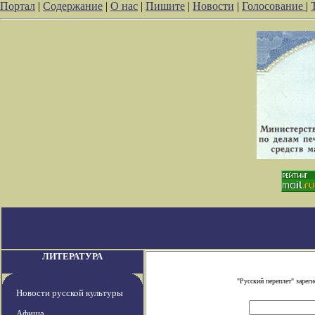
Портал
|
Содержание
|
О нас
|
Пишите
|
Новости
|
Голосование
|
ЛИТЕРАТУРА
"Русский переплет" заре
Новости русской культуры
Афиша