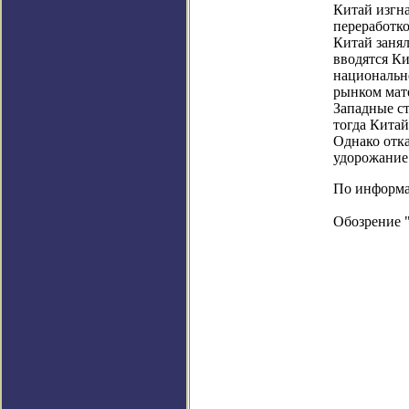
Китай изгн
переработко
Китай занял
вводятся К
национальн
рынком мат
Западные с
тогда Китай
Однако отка
удорожание
По информаци
Обозрение 