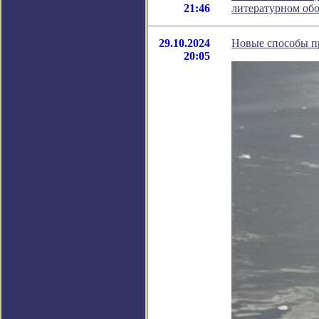
21:46
литературном об
29.10.2024
Новые способы п
20:05