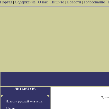
Портал
|
Содержание
|
О нас
|
Пишите
|
Новости
|
Голосование
|
ЛИТЕРАТУРА
"Русски
Новости русской культуры
Афиша