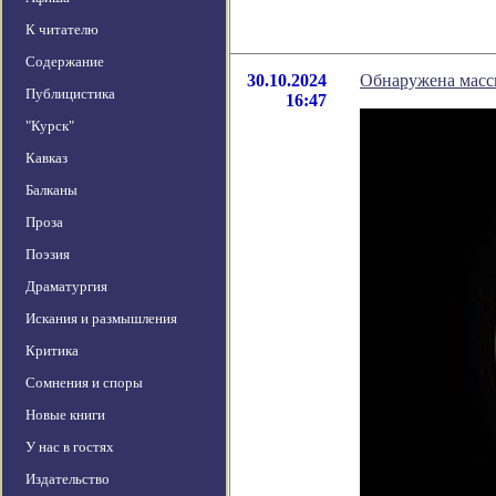
К читателю
Содержание
30.10.2024
Обнаружена масс
Публицистика
16:47
"Курск"
Кавказ
Балканы
Проза
Поэзия
Драматургия
Искания и размышления
Критика
Сомнения и споры
Новые книги
У нас в гостях
Издательство