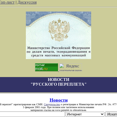
Топ-лист
|
Дискуссия
НОВОСТИ
"РУССКОГО ПЕРЕПЛЕТА"
Новости
й переплет" зарегистрирован как СМИ.
Свидетельство
о регистрации в Министерстве печати РФ: Эл. #77
5 февраля 2001 года. При полном или частичном использовании
материалов ссылка на www.pereplet.ru обязательна.