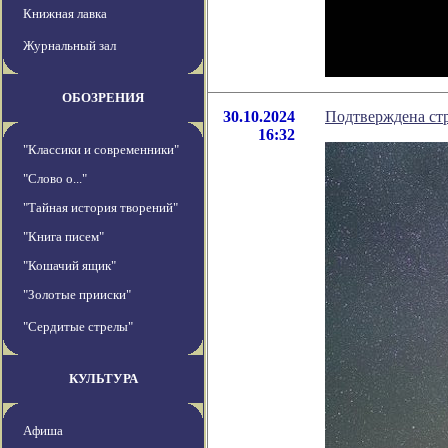
Книжная лавка
Журнальный зал
ОБОЗРЕНИЯ
30.10.2024
Подтверждена ст
16:32
"Классики и современники"
"Слово о..."
"Тайная история творений"
"Книга писем"
"Кошачий ящик"
"Золотые прииски"
"Сердитые стрелы"
КУЛЬТУРА
Афиша