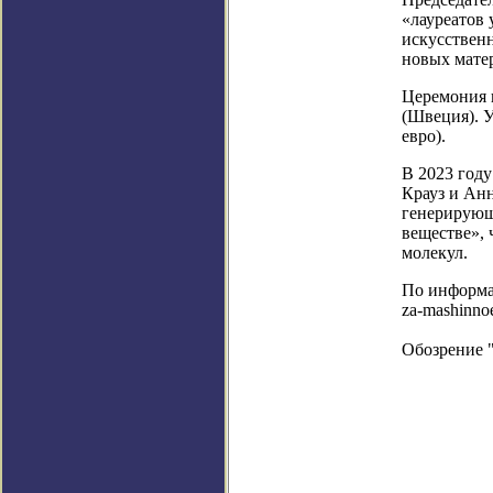
«лауреатов
искусственн
новых матер
Церемония н
(Швеция). 
евро).
В 2023 год
Крауз и Ан
генерирующ
веществе», 
молекул.
По информаци
za-mashinnoe
Обозрение 