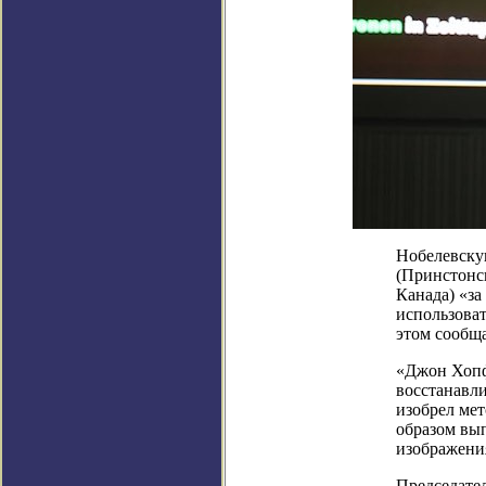
Нобелевску
(Принстонс
Канада) «з
использова
этом сообща
«Джон Хопф
восстанавл
изобрел мет
образом вып
изображени
Председател