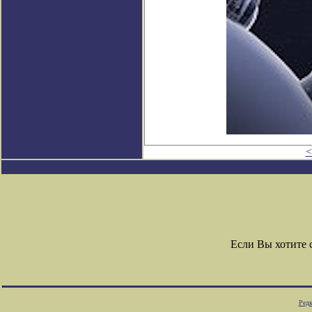
<
Если Вы хотите
Редк