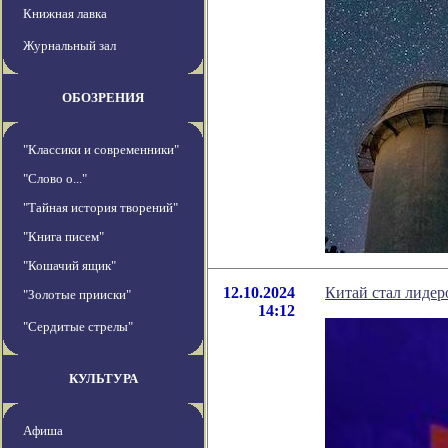
Книжная лавка
Журнальный зал
ОБОЗРЕНИЯ
"Классики и современники"
"Слово о..."
"Тайная история творений"
"Книга писем"
"Кошачий ящик"
12.10.2024
Китай стал лидер
"Золотые прииски"
14:12
"Сердитые стрелы"
КУЛЬТУРА
Афиша