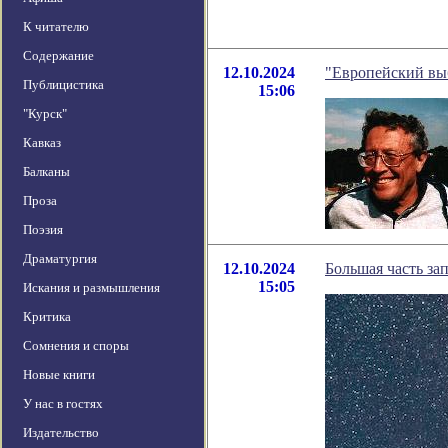
К читателю
Содержание
12.10.2024
"Европейский выб
Публицистика
15:06
"Курск"
Кавказ
Балканы
Проза
Поэзия
Драматургия
12.10.2024
Большая часть за
15:05
Искания и размышления
Критика
Сомнения и споры
Новые книги
У нас в гостях
Издательство