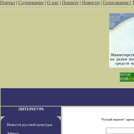
Портал
|
Содержание
|
О нас
|
Пишите
|
Новости
|
Голосование
|
ЛИТЕРАТУРА
"Русский переплет" заре
Новости русской культуры
Афиша