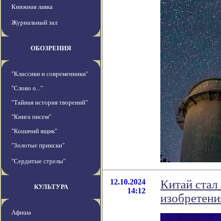
Книжная лавка
Журнальный зал
ОБОЗРЕНИЯ
"Классики и современники"
"Слово о..."
"Тайная история творений"
"Книга писем"
"Кошачий ящик"
"Золотые прииски"
"Сердитые стрелы"
12.10.2024
Китай стал
КУЛЬТУРА
14:12
изобретени
Афиша