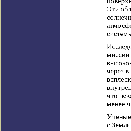
поверхн
Эти об
солнечн
атмосф
систем
Исслед
миссии
высокоэ
через в
всплеск
внутрен
что нек
менее ч
Ученые 
с Земли