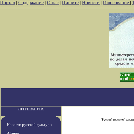
Портал
|
Содержание
|
О нас
|
Пишите
|
Новости
|
Голосование
|
ЛИТЕРАТУРА
"Русский переплет" заре
Новости русской культуры
Афиша