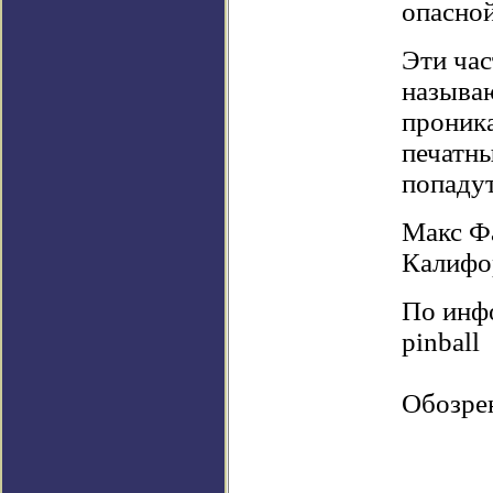
опасной
Эти ча
называ
проника
печатны
попадут
Макс Фа
Калифор
По инфо
pinball
Обозре