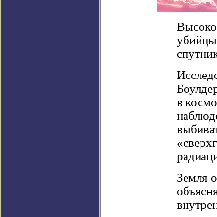
Высоко
убийцы,
спутник
Исследо
Боулдер
в космо
наблюде
выбиват
«сверхг
радиаци
Земля 
объясн
внутрен