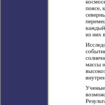
космосе
поясе, 
северн
перемещ
каждый 
из них 
Исследо
события
солнечн
массы н
высокоэ
внутрен
Ученые 
возможн
Результ