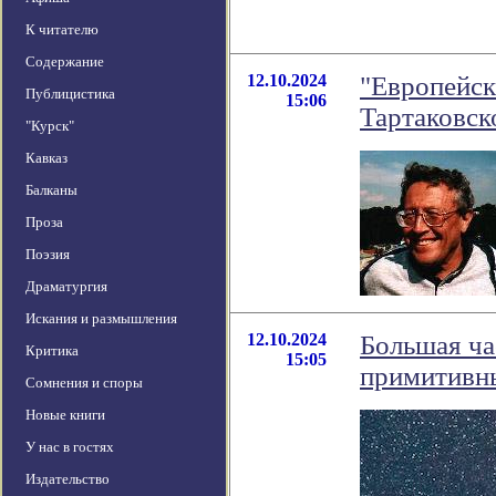
К читателю
Содержание
12.10.2024
"Европейск
Публицистика
15:06
Тартаковск
"Курск"
Кавказ
Балканы
Проза
Поэзия
Драматургия
Искания и размышления
12.10.2024
Большая ча
Критика
15:05
примитивн
Сомнения и споры
Новые книги
У нас в гостях
Издательство