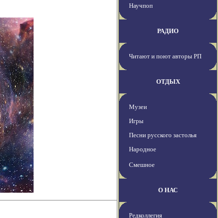
Научпоп
РАДИО
Читают и поют авторы РП
ОТДЫХ
Музеи
Игры
Песни русского застолья
Народное
Смешное
О НАС
Редколлегия