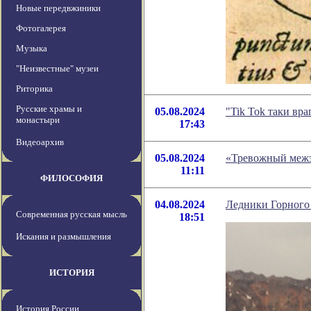
Новые передвжиники
Фотогалерея
Музыка
"Неизвестные" музеи
Риторика
Русские храмы и
05.08.2024
"Tik Tok таки вр
монастыри
17:43
Видеоархив
05.08.2024
«Тревожный межэ
11:11
ФИЛОСОФИЯ
04.08.2024
Ледники Горного 
Современная русская мысль
18:51
Искания и размышления
ИСТОРИЯ
История России