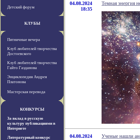
04.08.2024
Темная энергия н
Детский форум
18:35
КЛУБЫ
Пятничные вечера
Клуб любителей творчества
Достоевского
Клуб любителей творчества
Гайто Газданова
Энциклопедия Андрея
Платонова
Мастерская перевода
КОНКУРСЫ
За вклад в русскую
культуру публикациями в
Интернете
04.08.2024
Ученые нашли ан
Литературный конкурс