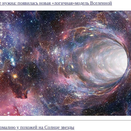
е нужна: появилась новая «логичная»модель Вселенной
омалию у похожей на Солнце звезды