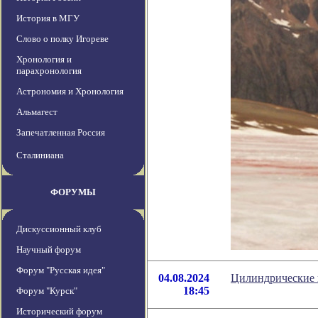
История в МГУ
Слово о полку Игореве
Хронология и
парахронология
Астрономия и Хронология
Альмагест
Запечатленная Россия
Сталиниана
ФОРУМЫ
Дискуссионный клуб
Научный форум
Форум "Русская идея"
04.08.2024
Цилиндрические п
18:45
Форум "Курск"
Исторический форум