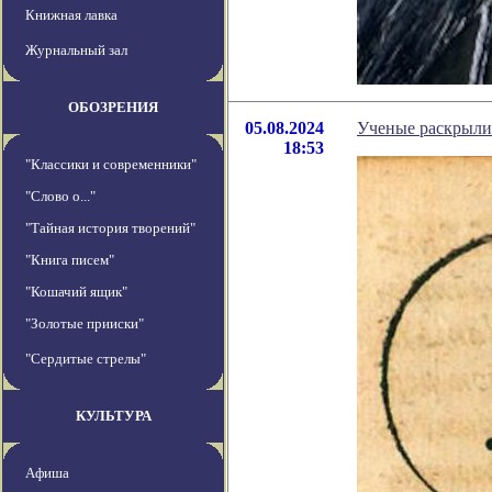
Книжная лавка
Журнальный зал
ОБОЗРЕНИЯ
05.08.2024
Ученые раскрыли
18:53
"Классики и современники"
"Слово о..."
"Тайная история творений"
"Книга писем"
"Кошачий ящик"
"Золотые прииски"
"Сердитые стрелы"
КУЛЬТУРА
Афиша