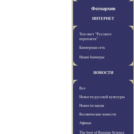
Фотоархив
ИНТЕРНЕТ
Топ-лист "Русского
переплета"
Баннерная сеть
Наши баннеры
НОВОСТИ
Все
Новости русской культуры
Новости науки
Космические новости
Афиша
The best of Russian Science