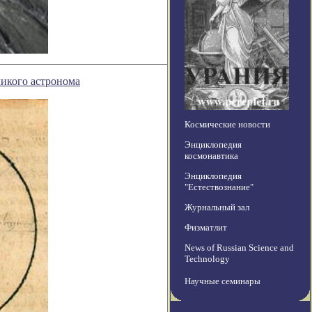
икого астронома
Космические новости
Энциклопедия
космонавтика
Энциклопедия
"Естествознание"
Журнальный зал
Физматлит
News of Russian Science and
Technology
Научные семинары