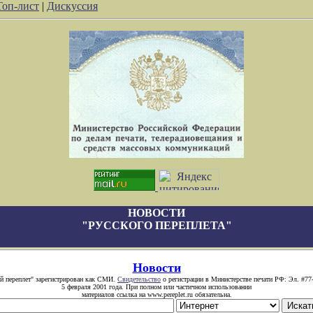
Топ-лист
|
Дискуссия
НОВОСТИ
"РУССКОГО ПЕРЕПЛЕТА"
Новости
й переплет" зарегистрирован как СМИ.
Свидетельство
о регистрации в Министерстве печати РФ: Эл. #77
5 февраля 2001 года. При полном или частичном использовании
материалов ссылка на www.pereplet.ru обязательна.