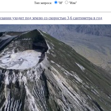
Тип запроса:
"И"
"Или"
нзании уходит под землю со скоростью 3,6 сантиметра в год