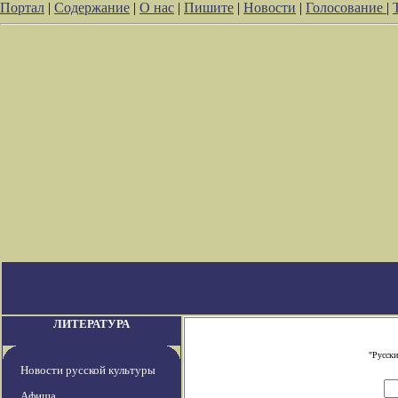
Портал
|
Содержание
|
О нас
|
Пишите
|
Новости
|
Голосование
|
ЛИТЕРАТУРА
"Русски
Новости русской культуры
Афиша