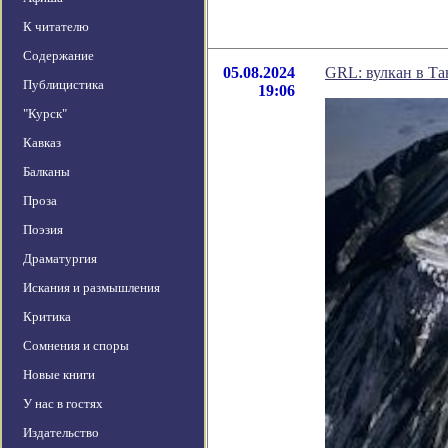
К читателю
Содержание
05.08.2024
GRL: вулкан в Та
Публицистика
19:06
"Курск"
Кавказ
Балканы
Проза
Поэзия
Драматургия
Искания и размышления
Критика
Сомнения и споры
Новые книги
У нас в гостях
Издательство