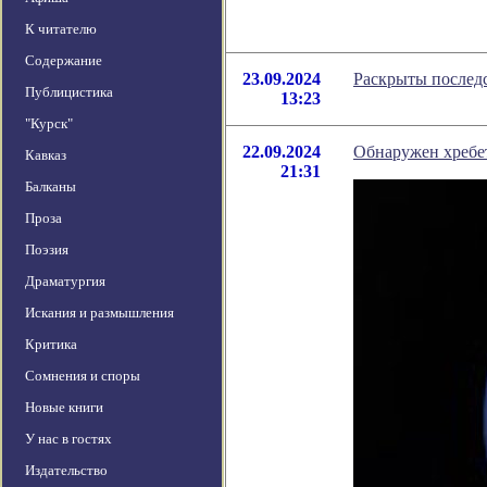
К читателю
Содержание
23.09.2024
Раскрыты последс
Публицистика
13:23
"Курск"
22.09.2024
Обнаружен хребет
Кавказ
21:31
Балканы
Проза
Поэзия
Драматургия
Искания и размышления
Критика
Сомнения и споры
Новые книги
У нас в гостях
Издательство