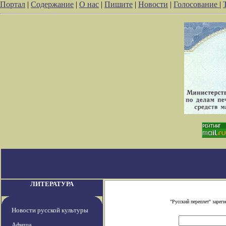
Портал
|
Содержание
|
О нас
|
Пишите
|
Новости
|
Голосование
|
ЛИТЕРАТУРА
"Русский переплет" заре
Новости русской культуры
Афиша