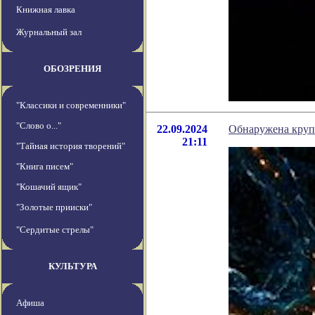
Книжная лавка
Журнальный зал
ОБОЗРЕНИЯ
"Классики и современники"
"Слово о..."
22.09.2024
Обнаружена круп
21:11
"Тайная история творений"
"Книга писем"
"Кошачий ящик"
"Золотые прииски"
"Сердитые стрелы"
КУЛЬТУРА
Афиша