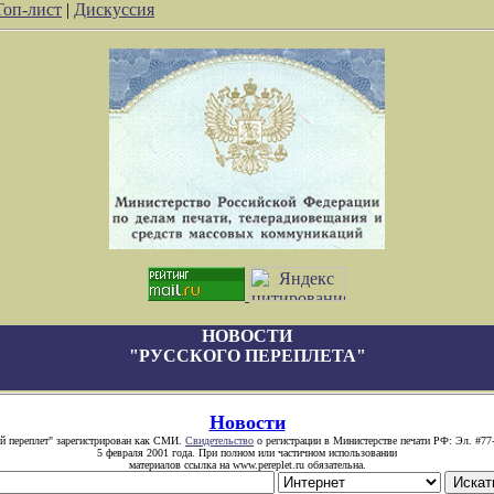
Топ-лист
|
Дискуссия
НОВОСТИ
"РУССКОГО ПЕРЕПЛЕТА"
Новости
й переплет" зарегистрирован как СМИ.
Свидетельство
о регистрации в Министерстве печати РФ: Эл. #77
5 февраля 2001 года. При полном или частичном использовании
материалов ссылка на www.pereplet.ru обязательна.