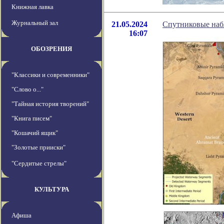
Книжная лавка
Журнальный зал
21.05.2024
Спутниковые набл
16:07
ОБОЗРЕНИЯ
"Классики и современники"
"Слово о..."
"Тайная история творений"
"Книга писем"
"Кошачий ящик"
"Золотые прииски"
"Сердитые стрелы"
КУЛЬТУРА
Афиша