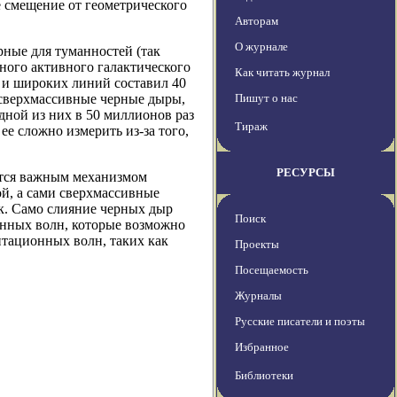
е смещение от геометрического
Авторам
О журнале
рные для туманностей (так
ного активного галактического
Как читать журнал
х и широких линий составил 40
 сверхмассивные черные дыры,
Пишут о нас
дной из них в 50 миллионов раз
Тираж
 ее сложно измерить из-за того,
РЕСУРСЫ
яется важным механизмом
ой, а сами сверхмассивные
. Само слияние черных дыр
Поиск
онных волн, которые возможно
итационных волн, таких как
Проекты
Посещаемость
Журналы
Русские писатели и поэты
Избранное
Библиотеки