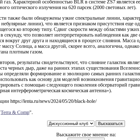
 газ. Характерной особенностью BLR в системе ZS7 является е
ного оптического излучения на 620 парсек (2000 световых лет).
сти также были обнаружены узкие спектральные линии, характе
небулярные линии), что является признаком присутствия еще од
ящегося ко второму типу. Сдвиг скорости между областями узки
в секунду, что позволяет интерпретировать наблюдения как две
 вокруг друг друга и находящиеся в процессе слияния. Масса о
 массу Солнца, а масса другой, скорее всего, аналогична, однако
тана плотным газом.
второв, результаты свидетельствуют, что слияние галактик явл
ста черных дыр, даже на ранних этапах существования Вселенн
ы определяли формирование и эволюцию самых ранних галактик
использовать как основу для моделей возникновения гравитаци
стрировать с помощью следующего поколения обсерваторий грав
рная интерферометрическая космическая антенна»).
и https://lenta.ru/news/2024/05/20/black-hole/
"
Terra & Comp
".
Выскажите свое мнение на: