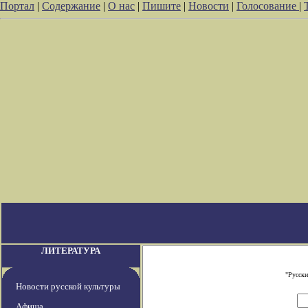
Портал
|
Содержание
|
О нас
|
Пишите
|
Новости
|
Голосование
|
ЛИТЕРАТУРА
"Русски
Новости русской культуры
Афиша