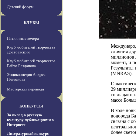
Детский форум
КЛУБЫ
Пятничные вечера
Международ
Клуб любителей творчества
слияния дву
Достоевского
миллионов л
Клуб любителей творчества
момент, и 
Гайто Газданова
Результаты 
(MNRAS).
Энциклопедия Андрея
Платонова
Галактическ
29 миллиард
Мастерская перевода
совпадают и
массе Боль
КОНКУРСЫ
В ходе нов
За вклад в русскую
водорода Ба
культуру публикациями в
связана с о
Интернете
центральног
более свето
Литературный конкурс