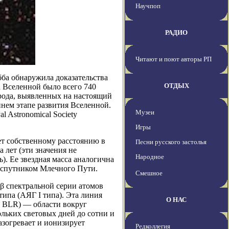
Научпоп
РАДИО
Читают и поют авторы РП
ба обнаружила доказательства
ОТДЫХ
а Вселенной было всего 740
 рода, выявленных на настоящий
нем этапе развития Вселенной.
Музеи
l Astronomical Society
Игры
ет собственному расстоянию в
Песни русского застолья
 лет (эти значения не
Народное
ь). Ее звездная масса аналогична
 спутником Млечного Пути.
Смешное
β спектральной серии атомов
типа (АЯГ I типа). Эта линия
О НАС
n, BLR) — области вокруг
ольких световых дней до сотни и
азогревает и ионизирует
Редколлегия