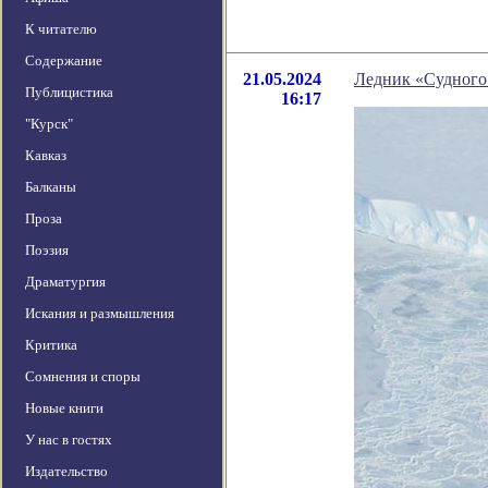
К читателю
Содержание
21.05.2024
Ледник «Судного 
Публицистика
16:17
"Курск"
Кавказ
Балканы
Проза
Поэзия
Драматургия
Искания и размышления
Критика
Сомнения и споры
Новые книги
У нас в гостях
Издательство