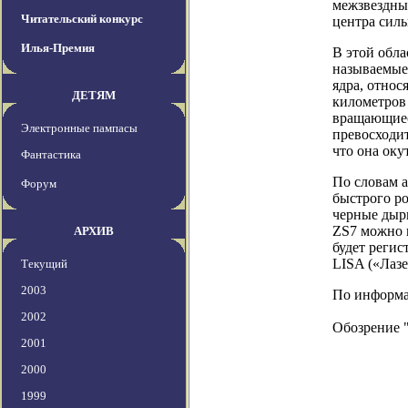
межзвездный
Читательский конкурс
центра силь
Илья-Премия
В этой обла
называемые 
ядра, относ
ДЕТЯМ
километров 
вращающиеся
Электронные пампасы
превосходит
что она оку
Фантастика
По словам а
Форум
быстрого ро
черные дыр
ZS7 можно 
АРХИВ
будет реги
LISA («Лазе
Текущий
2003
По информаци
2002
Обозрение 
2001
2000
1999