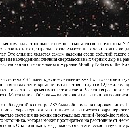
ная команда астрономов с помощью космического телескопа Уэб
х галактик и их центральных сверхмассивных черных дыр, когд
ет. Это слияние является самым далеким среди событий такого
первым наблюдением слияния сверхмассивных черных дыр на ран
исследования опубликованы в журнале Monthly Notices of the Roya
ая система ZS7 имеет красное смещение z=7,15, что соответству
ов световых лет и времени пути светового луча в 12,9 миллиарда
з-за того, что за время путешествия света Вселенная расширилас
шого Магелланова Облака — карликовой галактики, являющейся
ых наблюдений в спектре ZS7 была обнаружена широкая линия H
льмера, характерная для активного галактического ядра первого 
бластью свечения широких спектральных линий (broad-line regio
о источника, которая может простираться на расстояние от неск
вых лет. Она возникает, когда высокоэнергетическое излучение р