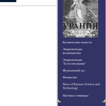
Космические новости
Энциклопедия
космонавтика
Энциклопедия
"Естествознание"
Журнальный зал
Физматлит
News of Russian Science and
Technology
Научные семинары