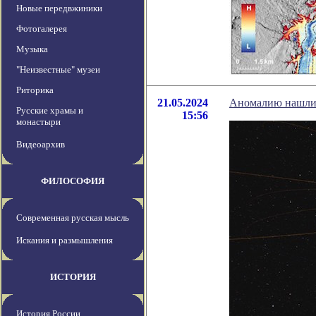
Новые передвжиники
Фотогалерея
Музыка
"Неизвестные" музеи
Риторика
21.05.2024
Аномалию нашли в
Русские храмы и
15:56
монастыри
Видеоархив
ФИЛОСОФИЯ
Современная русская мысль
Искания и размышления
ИСТОРИЯ
История России