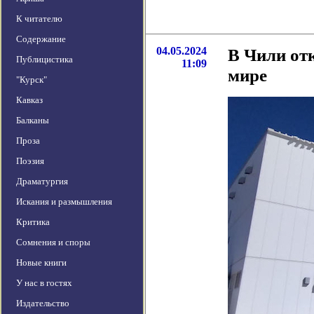
К читателю
Содержание
04.05.2024
В Чили от
Публицистика
11:09
мире
"Курск"
Кавказ
Балканы
Проза
Поэзия
Драматургия
Искания и размышления
Критика
Сомнения и споры
Новые книги
У нас в гостях
Издательство