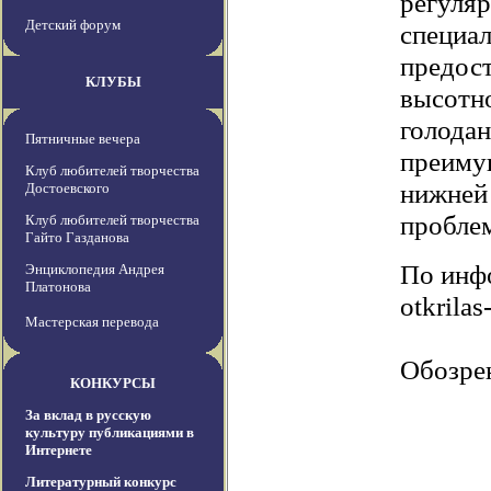
регуля
Детский форум
специа
предос
КЛУБЫ
высотно
голодан
Пятничные вечера
преиму
Клуб любителей творчества
нижней 
Достоевского
пробле
Клуб любителей творчества
Гайто Газданова
По инфо
Энциклопедия Андрея
Платонова
otkrila
Мастерская перевода
Обозре
КОНКУРСЫ
За вклад в русскую
культуру публикациями в
Интернете
Литературный конкурс