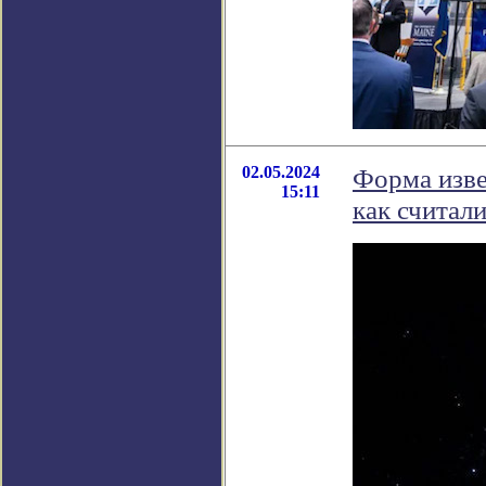
02.05.2024
Форма изве
15:11
как считал