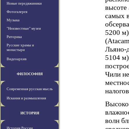
Новые передвжиники
высоте 
Фотогалерея
самых 
Музыка
обсерва
"Неизвестные" музеи
5200 м)
Риторика
(Atacam
Русские храмы и
Льяно-д
монастыри
5104 м
Видеоархив
построе
Чили не
ФИЛОСОФИЯ
местнос
Современная русская мысль
налогов
Искания и размышления
Высоко
влажнос
ИСТОРИЯ
волн бл
среднев
История России