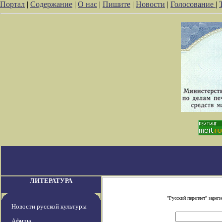
Портал
|
Содержание
|
О нас
|
Пишите
|
Новости
|
Голосование
|
ЛИТЕРАТУРА
"Русский переплет" заре
Новости русской культуры
Афиша