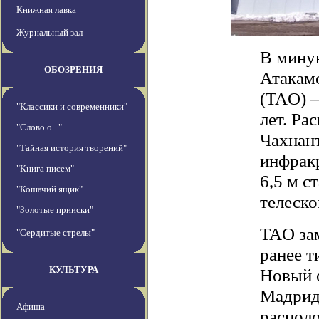
Книжная лавка
Журнальный зал
В мину
ОБОЗРЕНИЯ
Атакамс
(TAO) —
"Классики и современники"
лет. Ра
"Слово о..."
Чахнант
"Тайная история творений"
инфрак
"Книга писем"
6,5 м 
"Кошачий ящик"
телеско
"Золотые прииски"
TAO за
"Сердитые стрелы"
ранее т
КУЛЬТУРА
Новый 
Мадрид
Афиша
распол