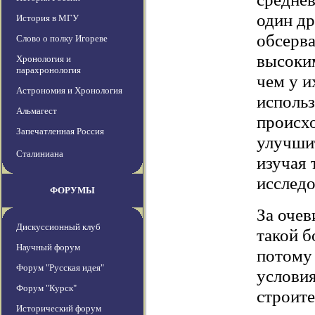
один др
История в МГУ
обсерва
Слово о полку Игореве
высоки
Хронология и
парахронология
чем у и
Астрономия и Хронология
использ
Альмагест
происхо
Запечатленная Россия
улучши
Сталиниана
изучая 
исслед
ФОРУМЫ
За оче
Дискуссионный клуб
такой б
Научный форум
потому 
Форум "Русская идея"
условия
Форум "Курск"
строит
Исторический форум