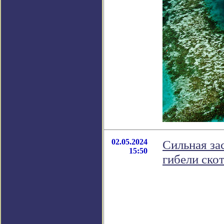
02.05.2024
Сильная за
15:50
гибели ско