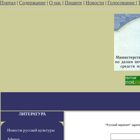
Портал
|
Содержание
|
О нас
|
Пишите
|
Новости
|
Голосование
|
ЛИТЕРАТУРА
"Русский переплет" заре
Новости русской культуры
Афиша