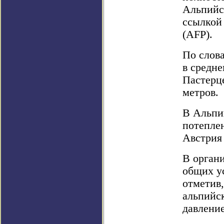
Альпийск
ссылкой 
(AFP).
По слова
в средне
Пастерце
метров.
В Альпий
потеплен
Австрия 
В орган
общих у
отметив
альпийс
давлени