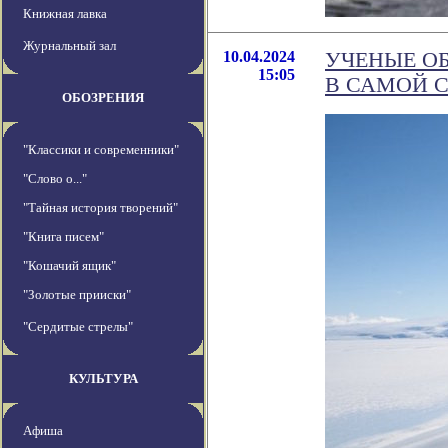
Книжная лавка
Журнальный зал
10.04.2024
УЧЕНЫЕ О
15:05
В САМОЙ 
ОБОЗРЕНИЯ
"Классики и современники"
"Слово о..."
"Тайная история творений"
"Книга писем"
"Кошачий ящик"
"Золотые прииски"
"Сердитые стрелы"
КУЛЬТУРА
Афиша