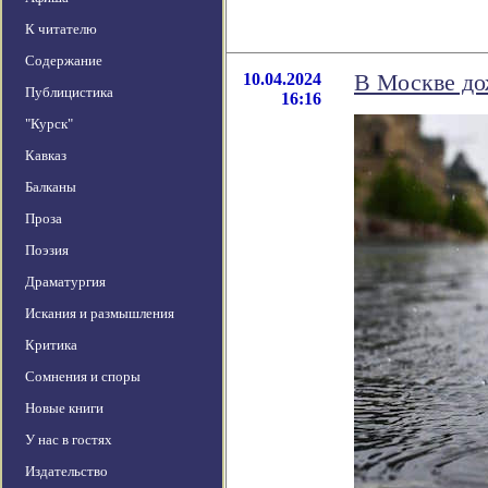
К читателю
Содержание
10.04.2024
В Москве дож
Публицистика
16:16
"Курск"
Кавказ
Балканы
Проза
Поэзия
Драматургия
Искания и размышления
Критика
Сомнения и споры
Новые книги
У нас в гостях
Издательство