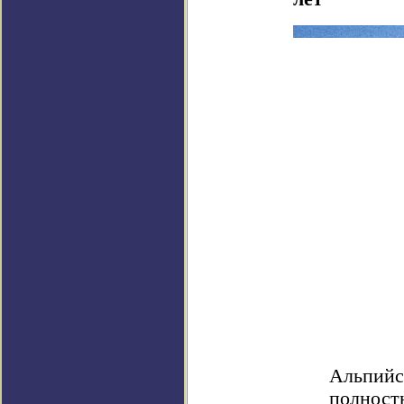
Альпийс
полность