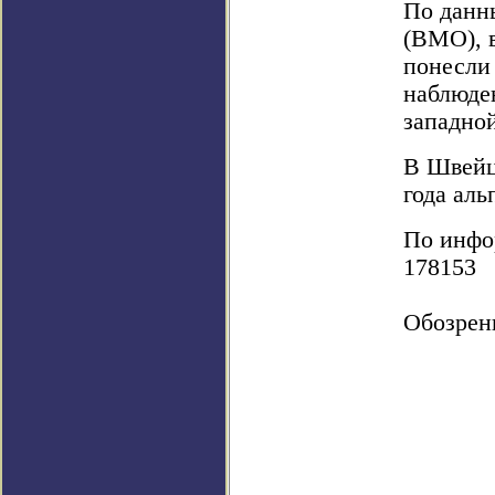
По данн
(ВМО), 
понесли
наблюден
западной
В Швейц
года аль
По инфор
178153
Обозрен