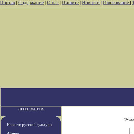
Портал
|
Содержание
|
О нас
|
Пишите
|
Новости
|
Голосование
|
ЛИТЕРАТУРА
"Русски
Новости русской культуры
Афиша