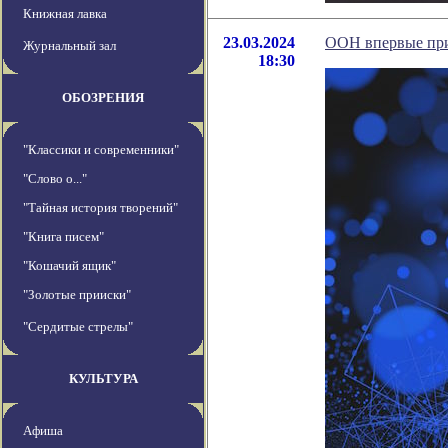
Книжная лавка
23.03.2024
ООН впервые при
Журнальный зал
18:30
ОБОЗРЕНИЯ
"Классики и современники"
"Слово о..."
"Тайная история творений"
"Книга писем"
"Кошачий ящик"
"Золотые прииски"
"Сердитые стрелы"
КУЛЬТУРА
Афиша