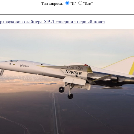
Тип запроса:
"И"
"Или"
рхзвукового лайнера XB-1 совершил первый полет