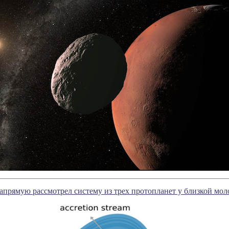
прямую рассмотрел систему из трех протопланет у близкой мол