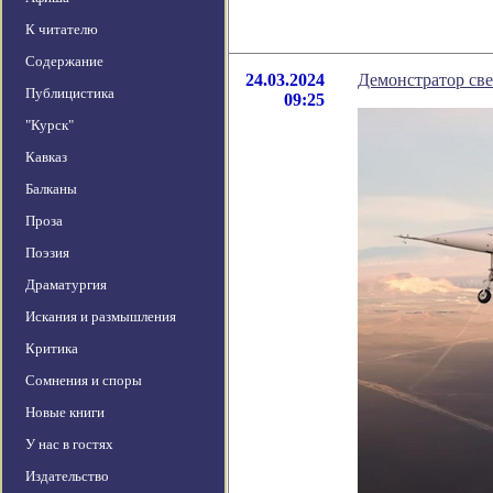
К читателю
Содержание
24.03.2024
Демонстратор све
Публицистика
09:25
"Курск"
Кавказ
Балканы
Проза
Поэзия
Драматургия
Искания и размышления
Критика
Сомнения и споры
Новые книги
У нас в гостях
Издательство