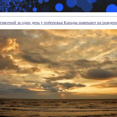
трясений за один день у побережья Канады намекают на рожден