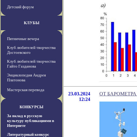
Детский форум
КЛУБЫ
Пятничные вечера
Клуб любителей творчества
Достоевского
Клуб любителей творчества
Гайто Газданова
Энциклопедия Андрея
Платонова
Мастерская перевода
23.03.2024
ОТ БАРОМЕТРА
12:24
КОНКУРСЫ
За вклад в русскую
культуру публикациями в
Интернете
Литературный конкурс