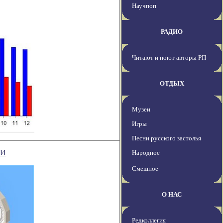
Научпоп
РАДИО
Читают и поют авторы РП
ОТДЫХ
Музеи
Игры
Песни русского застолья
ИИ
Народное
Смешное
О НАС
Редколлегия