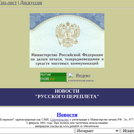
Топ-лист
|
Дискуссия
НОВОСТИ
"РУССКОГО ПЕРЕПЛЕТА"
Новости
й переплет" зарегистрирован как СМИ.
Свидетельство
о регистрации в Министерстве печати РФ: Эл. #77
5 февраля 2001 года. При полном или частичном использовании
материалов ссылка на www.pereplet.ru обязательна.