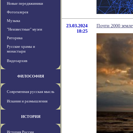
Новые передвжиники
Фотогалерея
Музыка
23.03.2024
Почти 2000 земле
"Неизвестные" музеи
18:25
Риторика
Русские храмы и
монастыри
Видеоархив
ФИЛОСОФИЯ
Современная русская мысль
Искания и размышления
ИСТОРИЯ
История России