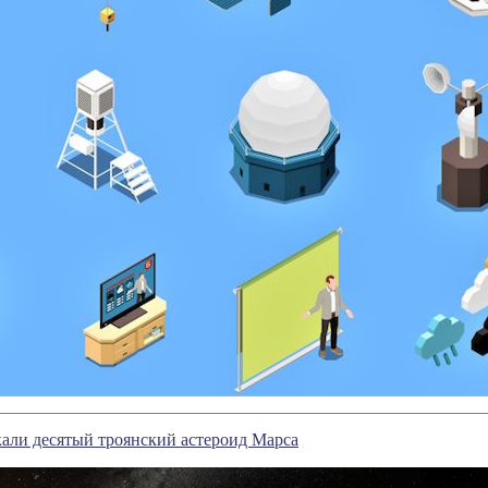
али десятый троянский астероид Марса