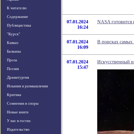
К читателю
Содержание
07.01.2024
NASA готовится 
Публицистика
16:24
"Курск"
07.01.2024
В поисках самых
Кавказ
16:09
Балканы
Проза
07.01.2024
Искусственный ин
15:47
Поэзия
Драматургия
Искания и размышления
Критика
Сомнения и споры
Новые книги
У нас в гостях
Издательство