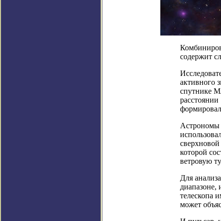
Комбиниров
содержит с
Исследоват
активного 
спутнике М
расстоянии 
формировал
Астрономы 
использова
сверхновой
которой сос
ветровую ту
Для анализ
диапазоне,
телескопа и
может объя