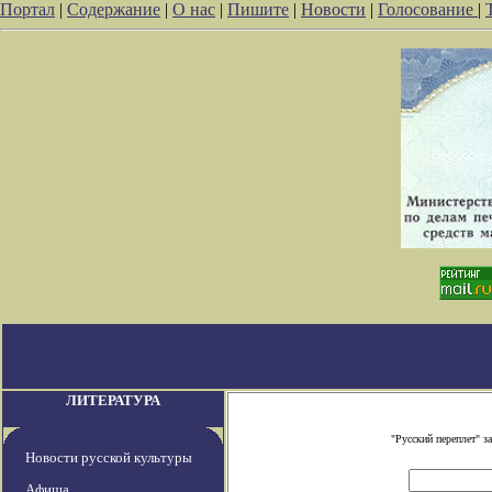
Портал
|
Содержание
|
О нас
|
Пишите
|
Новости
|
Голосование
|
ЛИТЕРАТУРА
"Русский переплет" 
Новости русской культуры
Афиша