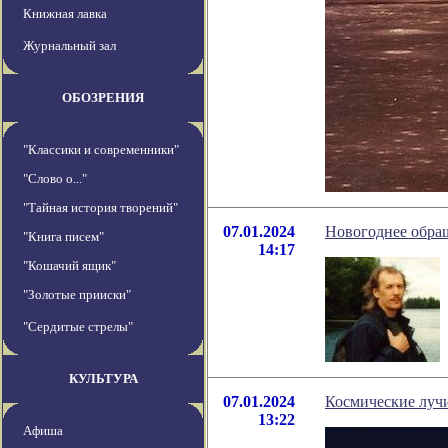
Книжная лавка
Журнальный зал
ОБОЗРЕНИЯ
"Классики и современники"
"Слово о..."
"Тайная история творений"
07.01.2024
Новогоднее обращ
"Книга писем"
14:17
"Кошачий ящик"
"Золотые прииски"
"Сердитые стрелы"
КУЛЬТУРА
07.01.2024
Космические луч
13:22
Афиша