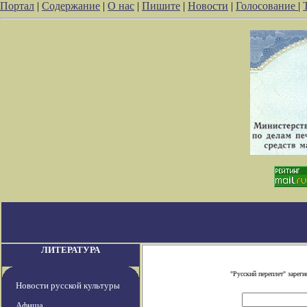
Портал
|
Содержание
|
О нас
|
Пишите
|
Новости
|
Голосование
|
ЛИТЕРАТУРА
"Русский переплет" заре
Новости русской культуры
Афиша