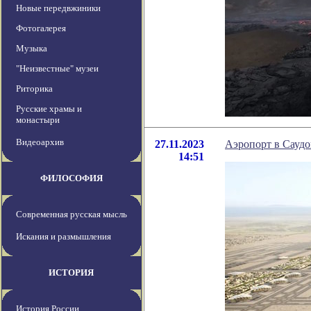
Новые передвжиники
Фотогалерея
Музыка
"Неизвестные" музеи
Риторика
Русские храмы и
монастыри
Видеоархив
27.11.2023
Аэропорт в Саудо
14:51
ФИЛОСОФИЯ
Современная русская мысль
Искания и размышления
ИСТОРИЯ
История России