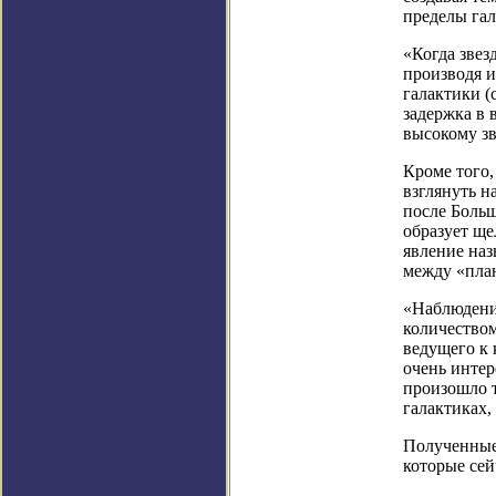
пределы гал
«Когда звез
производя и
галактики (
задержка в 
высокому зв
Кроме того,
взглянуть н
после Больш
образует ще
явление наз
между «план
«Наблюдени
количеством
ведущего к 
очень интер
произошло т
галактиках,
Полученные 
которые се