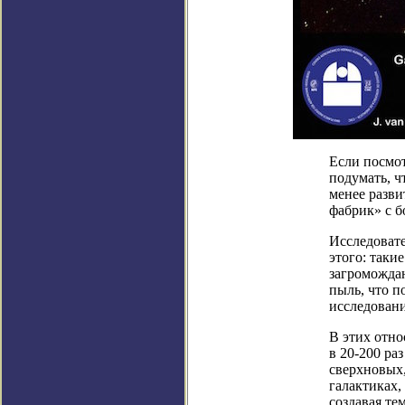
Если посмот
подумать, ч
менее разви
фабрик» с б
Исследоват
этого: таки
загромождаю
пыль, что п
исследовани
В этих отно
в 20-200 ра
сверхновых,
галактиках,
создавая те