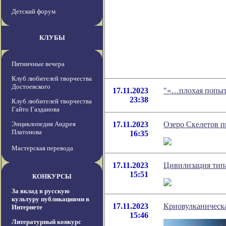
Детский форум
КЛУБЫ
Пятничные вечера
Клуб любителей творчества
Достоевского
17.11.2023
"«…плохая попытк
23:38
Клуб любителей творчества
Гайто Газданова
Энциклопедия Андрея
17.11.2023
Озеро Скелетов п
Платонова
16:35
Мастерская перевода
17.11.2023
Цивилизация типа
15:51
КОНКУРСЫ
За вклад в русскую
культуру публикациями в
17.11.2023
Криовулканическа
Интернете
15:46
Литературный конкурс