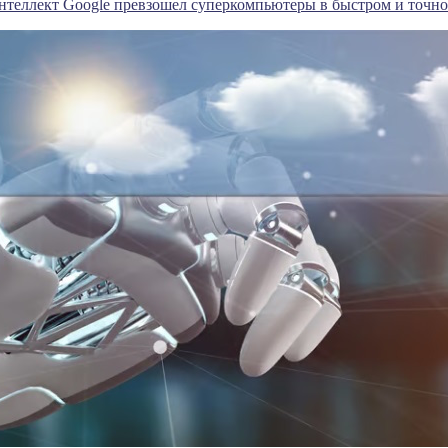
теллект Google превзошел суперкомпьютеры в быстром и точно