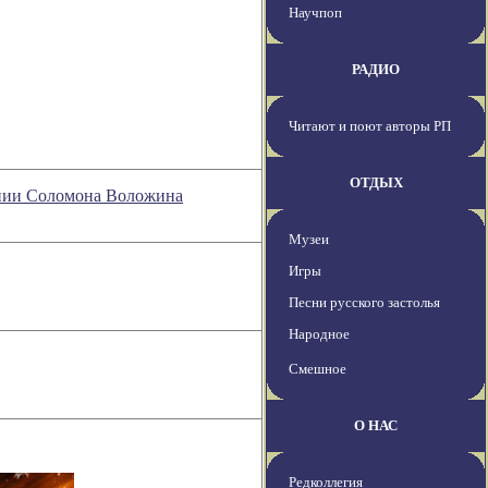
Научпоп
РАДИО
Читают и поют авторы РП
ОТДЫХ
рении Соломона Воложина
Музеи
Игры
Песни русского застолья
Народное
Смешное
О НАС
Редколлегия