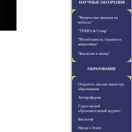
НАУЧНЫЕ ОБОЗРЕНИЯ
"Физические явления на
небесах"
"TERRA & Comp"
"Неизбежность странного
микромира"
"Биология и жизнь"
ОБРАЗОВАНИЕ
Открытое письмо министру
образования
Антиреформа
Соросовский
образовательный журнал
Биология
Науки о Земле