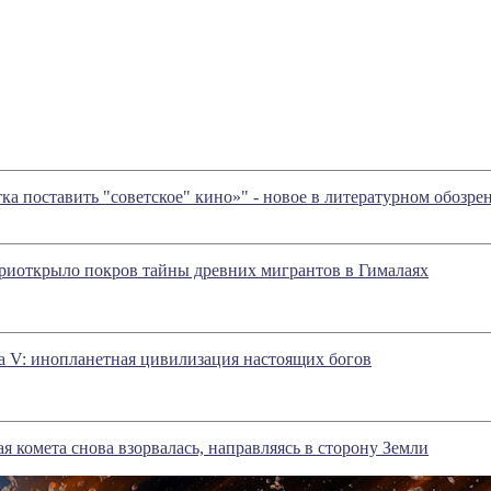
а поставить "советское" кино»" - новое в литературном обоз
риоткрыло покров тайны древних мигрантов в Гималаях
 V: инопланетная цивилизация настоящих богов
я комета снова взорвалась, направляясь в сторону Земли