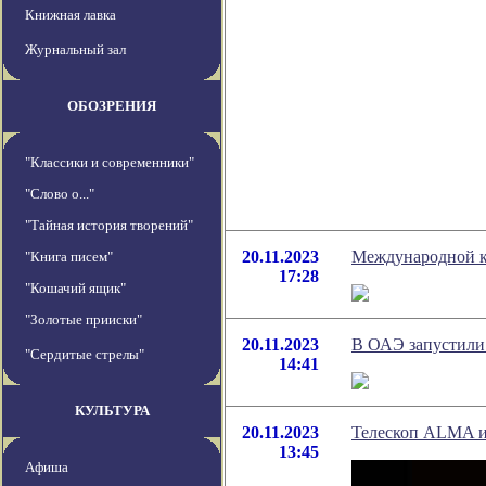
Книжная лавка
Журнальный зал
ОБОЗРЕНИЯ
"Классики и современники"
"Слово о..."
"Тайная история творений"
20.11.2023
Международной к
"Книга писем"
17:28
"Кошачий ящик"
"Золотые прииски"
20.11.2023
В ОАЭ запустили
"Сердитые стрелы"
14:41
КУЛЬТУРА
20.11.2023
Телескоп ALMA и
13:45
Афиша