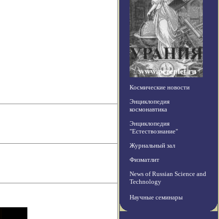
Космические новости
Энциклопедия
космонавтика
Энциклопедия
"Естествознание"
Журнальный зал
Физматлит
News of Russian Science and
Technology
Научные семинары