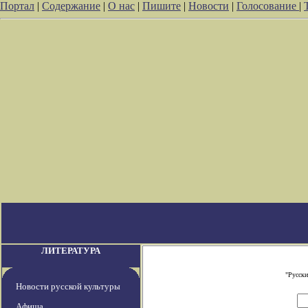
Портал
|
Содержание
|
О нас
|
Пишите
|
Новости
|
Голосование
|
ЛИТЕРАТУРА
"Русски
Новости русской культуры
Афиша