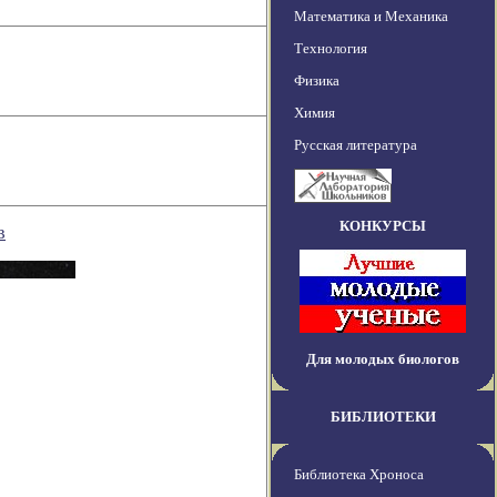
Математика и Механика
Технология
Физика
Химия
Русская литература
КОНКУРСЫ
в
Для молодых биологов
БИБЛИОТЕКИ
Библиотека Хроноса