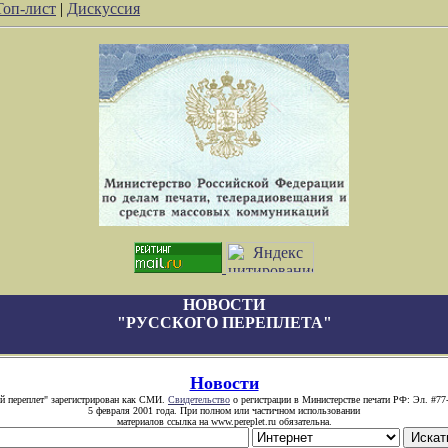
Топ-лист
|
Дискуссия
НОВОСТИ
"РУССКОГО ПЕРЕПЛЕТА"
Новости
й переплет" зарегистрирован как СМИ.
Свидетельство
о регистрации в Министерстве печати РФ: Эл. #77
5 февраля 2001 года. При полном или частичном использовании
материалов ссылка на www.pereplet.ru обязательна.