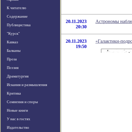
К читателю
Содержание
20.11.2023
Астрономы наблю
Публицистика
20:30
"Курск"
20.11.2023
«Галактики-подро
Кавказ
19:50
Балканы
Проза
Поэзия
Драматургия
Искания и размышления
Критика
Сомнения и споры
Новые книги
У нас в гостях
Издательство