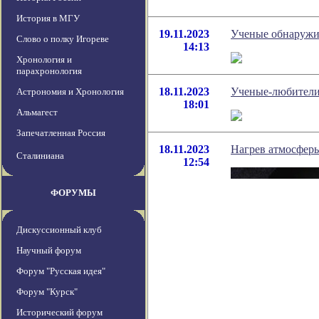
История в МГУ
19.11.2023
Ученые обнаружи
Слово о полку Игореве
14:13
Хронология и
парахронология
18.11.2023
Ученые-любители
Астрономия и Хронология
18:01
Альмагест
Запечатленная Россия
18.11.2023
Нагрев атмосферы
Сталиниана
12:54
ФОРУМЫ
Дискуссионный клуб
Научный форум
Форум "Русская идея"
Форум "Курск"
Исторический форум