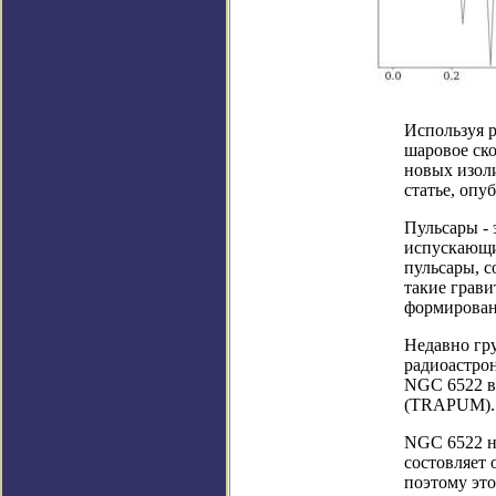
Используя 
шаровое ско
новых изол
статье, опу
Пульсары -
испускающи
пульсары, 
такие грав
формирован
Недавно гру
радиоастрон
NGC 6522 в 
(TRAPUM).
NGC 6522 на
состовляет 
поэтому это