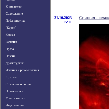
К читателю
Содержание
21.10.2023
Странная аномали
Публицистика
15:11
"Курск"
Кавказ
Балканы
Проза
Поэзия
Драматургия
Искания и размышления
Критика
Сомнения и споры
Новые книги
У нас в гостях
Издательство