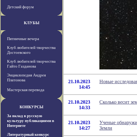
Детский форум
КЛУБЫ
Пятничные вечера
Клуб любителей творчества
Достоевского
Клуб любителей творчества
Гайто Газданова
Энциклопедия Андрея
Платонова
21.10.2023
Новые исследова
14:45
Мастерская перевода
21.10.2023
Сколько весит зе
КОНКУРСЫ
14:33
За вклад в русскую
культуру публикациями в
21.10.2023
Ученые обнаружи
Интернете
14:27
Земли
Литературный конкурс