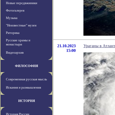
Новые передвжиники
Фотогалерея
Музыка
"Неизвестные" музеи
Риторика
Русские храмы и
монастыри
21.10.2023
Ураганы в Атлант
15:00
Видеоархив
ФИЛОСОФИЯ
Современная русская мысль
Искания и размышления
ИСТОРИЯ
История России