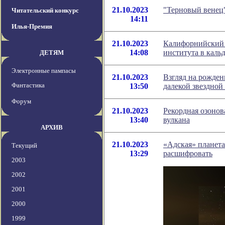
21.10.2023
"Терновый венец"
Читательский конкурс
14:11
Илья-Премия
21.10.2023
Калифорнийский 
14:08
института в каль
ДЕТЯМ
Электронные пампасы
21.10.2023
Взгляд на рожден
Фантастика
13:50
далекой звездной
Форум
21.10.2023
Рекордная озонов
13:40
вулкана
АРХИВ
21.10.2023
«Адская» планета
Текущий
13:29
расшифровать
2003
2002
2001
2000
1999