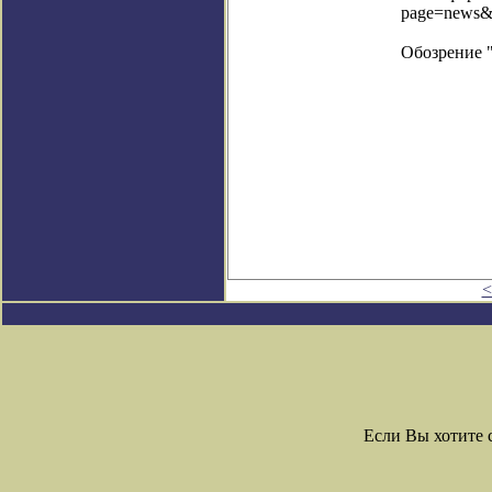
page=news&
Обозрение 
<
Если Вы хотите