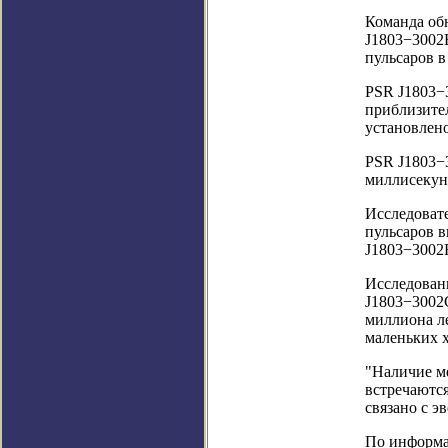
Команда об
J1803−3002
пульсаров в
PSR J1803−
приблизите
установлено
PSR J1803−3
миллисекунд
Исследоват
пульсаров в
J1803−3002
Исследовани
J1803−3002
миллиона ле
маленьких 
"Наличие ме
встречаются
связано с э
По информац