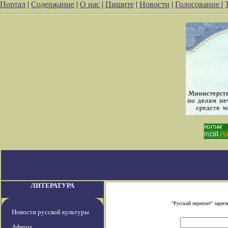
Портал
|
Содержание
|
О нас
|
Пишите
|
Новости
|
Голосование
|
ЛИТЕРАТУРА
"Русский переплет" заре
Новости русской культуры
Афиша