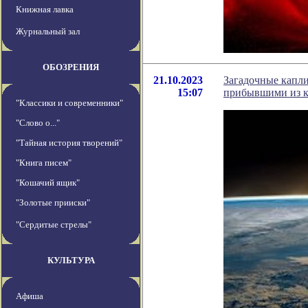
Книжная лавка
Журнальный зал
ОБОЗРЕНИЯ
21.10.2023
Загадочные капли
15:07
прибывшими из к
"Классики и современники"
"Слово о..."
"Тайная история творений"
"Книга писем"
"Кошачий ящик"
"Золотые прииски"
"Сердитые стрелы"
КУЛЬТУРА
Афиша