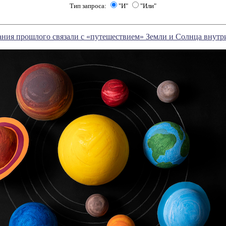
Тип запроса:
"И"
"Или"
ния прошлого связали с «путешествием» Земли и Солнца внут