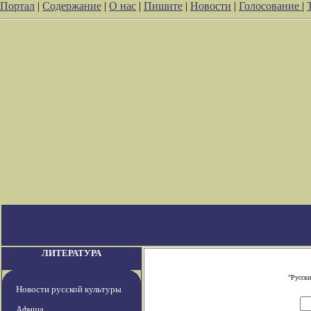
Портал
|
Содержание
|
О нас
|
Пишите
|
Новости
|
Голосование
|
ЛИТЕРАТУРА
"Русски
Новости русской культуры
Афиша