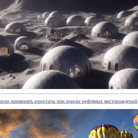
жили применять аэростаты при поиске нефтяных месторождений