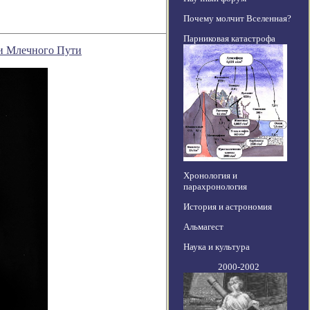
Почему молчит Вселенная?
Парниковая катастрофа
ри Млечного Пути
Хронология и
парахронология
История и астрономия
Альмагест
Наука и культура
2000-2002