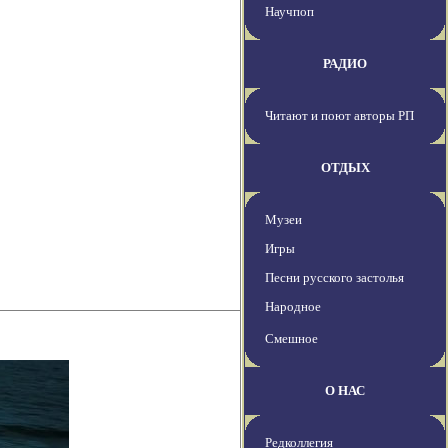
Научпоп
РАДИО
Читают и поют авторы РП
ОТДЫХ
Музеи
Игры
Песни русского застолья
Народное
Смешное
О НАС
Редколлегия