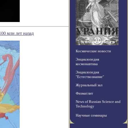
00 млн лет назад
Космические новости
Энциклопедия
космонавтика
Энциклопедия
"Естествознание"
Журнальный зал
Физматлит
News of Russian Science and
Technology
Научные семинары