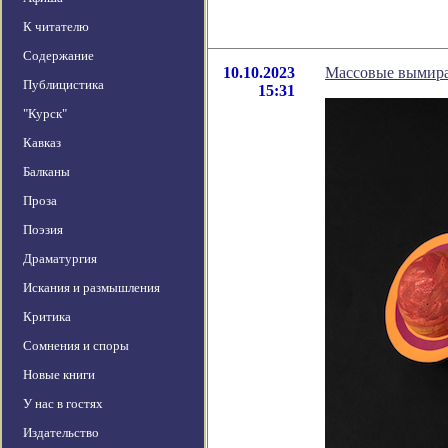
К читателю
Содержание
10.10.2023
Массовые вымира
Публицистика
15:31
"Курск"
Кавказ
Балканы
Проза
Поэзия
Драматургия
Искания и размышления
Критика
Сомнения и споры
Новые книги
У нас в гостях
Издательство