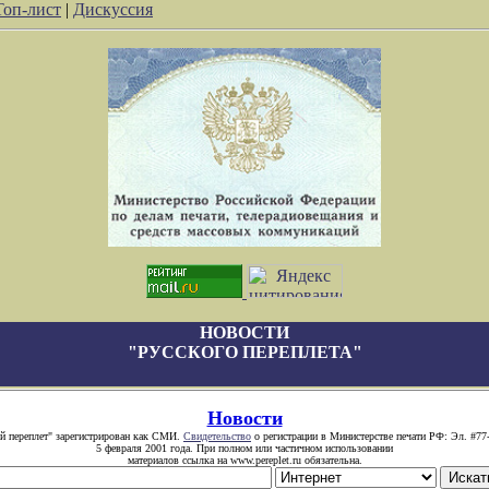
Топ-лист
|
Дискуссия
НОВОСТИ
"РУССКОГО ПЕРЕПЛЕТА"
Новости
й переплет" зарегистрирован как СМИ.
Свидетельство
о регистрации в Министерстве печати РФ: Эл. #77
5 февраля 2001 года. При полном или частичном использовании
материалов ссылка на www.pereplet.ru обязательна.