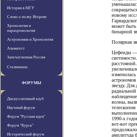
уменьшалась
История в МГУ
сокращаться
новому исс
Слово о полку Игореве
Гарвардског
Хронология и
может быть
парахронология
бинарной зв
Астрономия и Хронология
Полярная зв
Альмагест
Цефеиды — 
Запечатленная Россия
светимости.
расстояний
Сталиниана
увеличивалс
изменилась
астрономов
ФОРУМЫ
звезду. Для
радиальной 
наблюдение
Дискуссионный клуб
волны, вызв
телескопом
Научный форум
выполненных
Форум "Русская идея"
1990-х годо
вот-вот пре
Форум "Курск"
продолжало
Исторический форум
амплитуда б