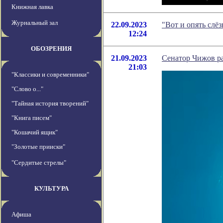
Книжная лавка
Журнальный зал
22.09.2023
"Вот и опять слё
12:24
ОБОЗРЕНИЯ
21.09.2023
Сенатор Чижов ра
21:03
"Классики и современники"
"Слово о..."
"Тайная история творений"
"Книга писем"
"Кошачий ящик"
"Золотые прииски"
"Сердитые стрелы"
КУЛЬТУРА
Афиша