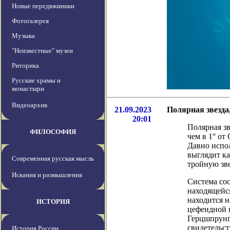
Новые передвжиники
Фотогалерея
Музыка
"Неизвестные" музеи
Риторика
Русские храмы и
монастыри
Видеоархив
21.09.2023
Полярная звезда
20:01
Полярная зв
ФИЛОСОФИЯ
чем в 1° от
Давно испо
выглядит ка
Современная русская мысль
тройную зв
Искания и размышления
Система сос
находящейс
находится н
ИСТОРИЯ
цефеидной 
Герцшпрунг
свидетельст
История России