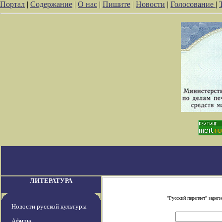
Портал
|
Содержание
|
О нас
|
Пишите
|
Новости
|
Голосование
|
ЛИТЕРАТУРА
"Русский переплет" заре
Новости русской культуры
Афиша