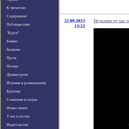
К читателю
Содержание
22.09.2023
Недалеко от нас 
Публицистика
13:22
"Курск"
Кавказ
Балканы
Проза
Поэзия
Драматургия
Искания и размышления
Критика
Сомнения и споры
Новые книги
У нас в гостях
Издательство