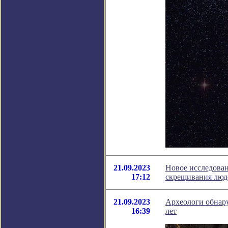
21.09.2023
Новое исследован
17:12
скрещивания люд
21.09.2023
Археологи обнар
16:39
лет