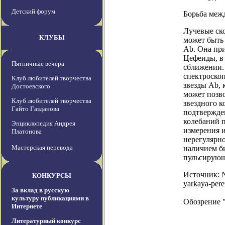
Детский форум
Борьба меж
Лучевые ско
КЛУБЫ
может быть 
Ab. Она пр
Цефеиды, в 
Пятничные вечера
сближении.
спектроско
Клуб любителей творчества
звезды Ab,
Достоевского
может позв
Клуб любителей творчества
звездного 
Гайто Газданова
подтвержден
колебаний 
Энциклопедия Андрея
измерения и
Платонова
нерегулярно
Мастерская перевода
наличием би
пульсирующ
Источник: Ne
КОНКУРСЫ
yarkaya-pere
За вклад в русскую
культуру публикациями в
Обозрение 
Интернете
Литературный конкурс