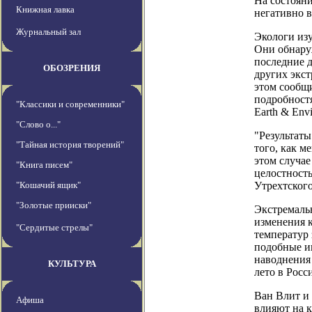
На состоян
Книжная лавка
негативно 
Журнальный зал
Экологи изу
Они обнаруж
последние д
ОБОЗРЕНИЯ
других экс
этом сообщи
подробностя
"Классики и современники"
Earth & Env
"Слово о..."
"Результат
"Тайная история творений"
того, как м
этом случае
"Книга писем"
целостность
"Кошачий ящик"
Утрехтского
"Золотые прииски"
Экстремаль
изменения 
"Сердитые стрелы"
температур
подобные и
наводнения
КУЛЬТУРА
лето в Росс
Ван Влит и 
Афиша
влияют на к