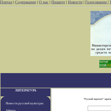
Портал
|
Содержание
|
О нас
|
Пишите
|
Новости
|
Голосование
|
ЛИТЕРАТУРА
"Русский переплет" заре
Новости русской культуры
Афиша