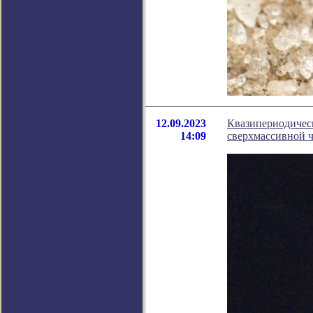
12.09.2023
Квазипериодичес
14:09
сверхмассивной 