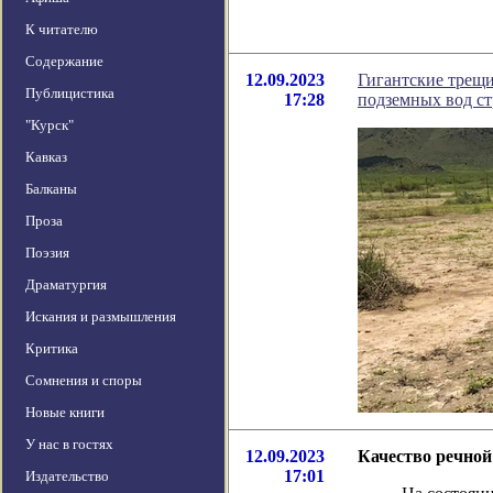
К читателю
Содержание
12.09.2023
Гигантские трещ
Публицистика
17:28
подземных вод с
"Курск"
Кавказ
Балканы
Проза
Поэзия
Драматургия
Искания и размышления
Критика
Сомнения и споры
Новые книги
У нас в гостях
12.09.2023
Качество речной
17:01
Издательство