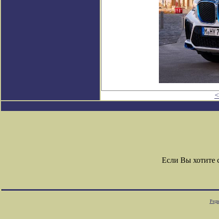
<
Если Вы хотите
Редк