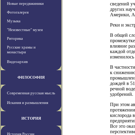
Новые передвжиники
сведений у
других нау
Фотогалерея
Америки, А
Музыка
Реки и экс
"Неизвестные" музеи
В общей сл
Риторика
промежутке
влияние ра
Русские храмы и
каждой отде
монастыри
изменилось
Видеоархив
В частности
к снижению 
ФИЛОСОФИЯ
промышленн
дождей в 51
речной воде
Современная русская мысль
удобрений.
Искания и размышления
При этом ав
протяжении
кислорода в
ИСТОРИЯ
предприяти
Все это ока
перспективе
История России