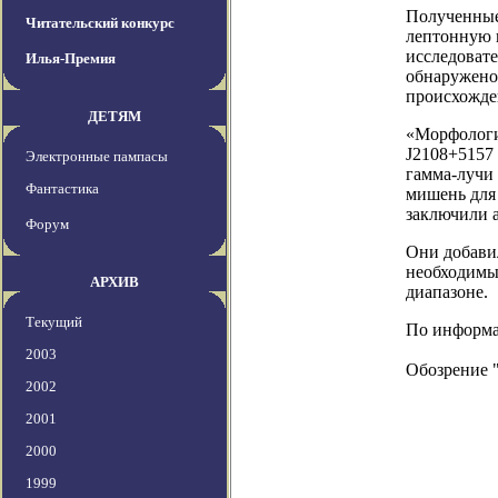
Полученные
Читательский конкурс
лептонную п
исследоват
Илья-Премия
обнаружено 
происхожде
ДЕТЯМ
«Морфологи
J2108+5157
Электронные пампасы
гамма-лучи 
Фантастика
мишень для
заключили 
Форум
Они добави
необходимы
АРХИВ
диапазоне.
Текущий
По информаци
2003
Обозрение 
2002
2001
2000
1999