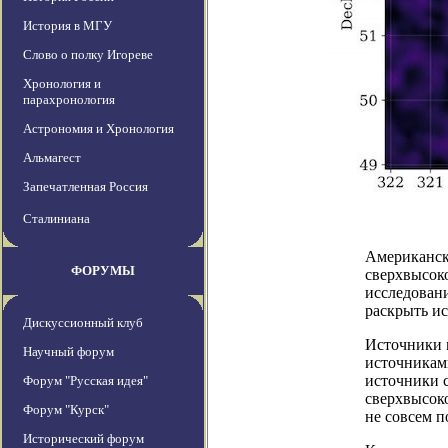
История в МГУ
Слово о полку Игореве
Хронология и
парахронология
Астрономия и Хронология
Альмагест
Запечатленная Россия
Сталиниана
Американск
ФОРУМЫ
сверхвысок
исследовани
раскрыть и
Дискуссионный клуб
Источники г
Научный форум
источниками
источники 
Форум "Русская идея"
сверхвысоко
Форум "Курск"
не совсем п
Исторический форум