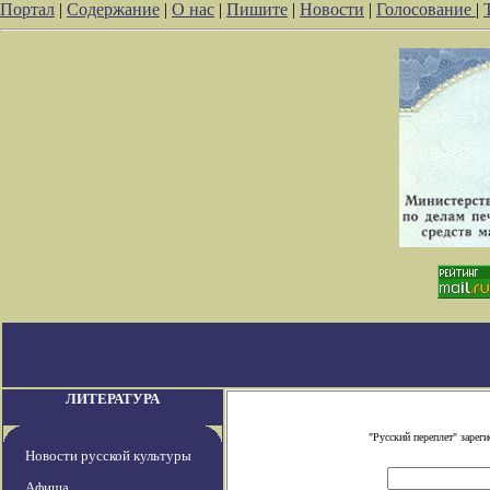
Портал
|
Содержание
|
О нас
|
Пишите
|
Новости
|
Голосование
|
ЛИТЕРАТУРА
"Русский переплет" заре
Новости русской культуры
Афиша