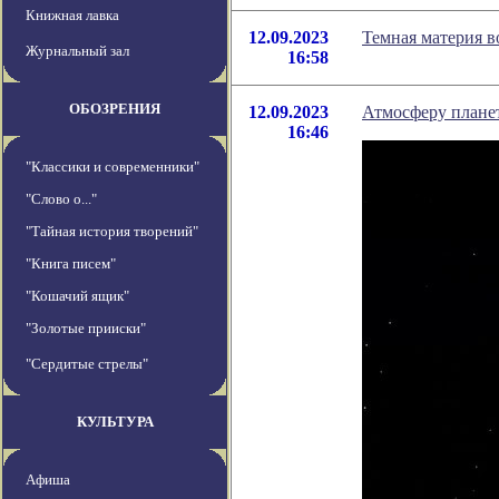
Книжная лавка
12.09.2023
Темная материя во
Журнальный зал
16:58
ОБОЗРЕНИЯ
12.09.2023
Атмосферу плане
16:46
"Классики и современники"
"Слово о..."
"Тайная история творений"
"Книга писем"
"Кошачий ящик"
"Золотые прииски"
"Сердитые стрелы"
КУЛЬТУРА
Афиша