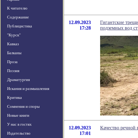
К читателю
Содержание
12.09.2023
Гигантские трещ
Публицистика
17:28
подземных вод с
"Курск"
Кавказ
Балканы
Проза
Поэзия
Драматургия
Искания и размышления
Критика
Сомнения и споры
Новые книги
У нас в гостях
12.09.2023
Качество речной 
17:01
Издательство