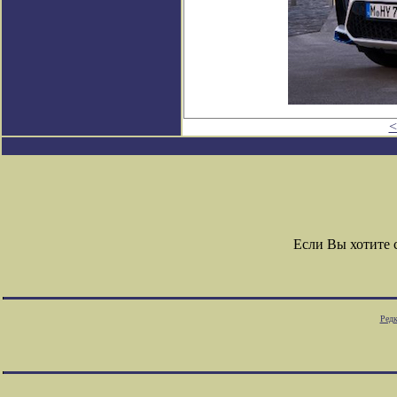
<
Если Вы хотите
Редк