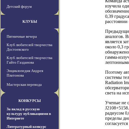
Команда ас
изучила од
Детский форум
обозначени
0,39 граду
расстоянии 
КЛУБЫ
Предыдущие
аналогов. 
Пятничные вечера
является за
Клуб любителей творчества
около 0,3 г
Достоевского
обнаружено 
гамма-излуч
Клуб любителей творчества
лептонными
Гайто Газданова
Энциклопедия Андрея
Поэтому ав
Платонова
системы тел
Radiation I
Мастерская перевода
обсерватори
света на и
КОНКУРСЫ
Ученые не 
J2108+5158
За вклад в русскую
радиусом 0
культуру публикациями в
пределы диф
Интернете
согласуетс
Литературный конкурс