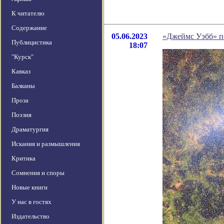
К читателю
Содержание
05.06.2023
«Джеймс Уэбб» п
Публицистика
18:07
"Курск"
Кавказ
Балканы
Проза
Поэзия
Драматургия
Искания и размышления
Критика
Сомнения и споры
Новые книги
У нас в гостях
Издательство