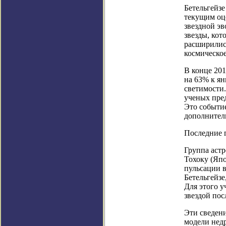
Бетельгейзе
текущим оце
звездной эв
звезды, кот
расширилис
космическое
В конце 201
на 63% к ян
светимости
ученых пре
Это событие
дополнител
Последние 
Группа аст
Тохоку (Япо
пульсации в
Бетельгейзе
Для этого у
звездой пос
Эти сведени
модели нед