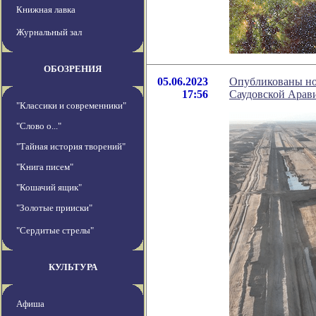
Книжная лавка
Журнальный зал
ОБОЗРЕНИЯ
05.06.2023
Опубликованы нов
17:56
Саудовской Арав
"Классики и современники"
"Слово о..."
"Тайная история творений"
"Книга писем"
"Кошачий ящик"
"Золотые прииски"
"Сердитые стрелы"
КУЛЬТУРА
Афиша