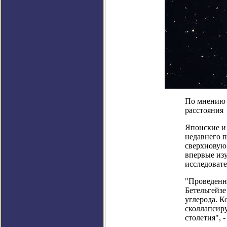
По мнению а
расстояния
Японские и 
недавнего п
сверхновую
впервые изу
исследовате
"Проведенн
Бетельгейзе
углерода. К
сколлапсиру
столетия", 