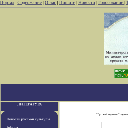
Портал
|
Содержание
|
О нас
|
Пишите
|
Новости
|
Голосование
|
ЛИТЕРАТУРА
"Русский переплет" заре
Новости русской культуры
Афиша