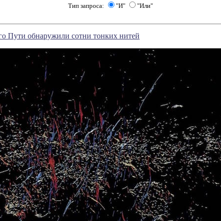
Тип запроса:
"И"
"Или"
го Пути обнаружили сотни тонких нитей