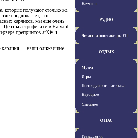
Научпоп
а, которые получают столько же
ытие предполагает, что
РАДИО
асных карликов, мы еще очень
ль Центра астрофизики в Harvard
сервере препринтов arXiv и
Читают и поют авторы РП
ные карлики — наши ближайшие
ОТДЫХ
Музеи
Игры
Песни русского застолья
Народное
Смешное
О НАС
Редколлегия