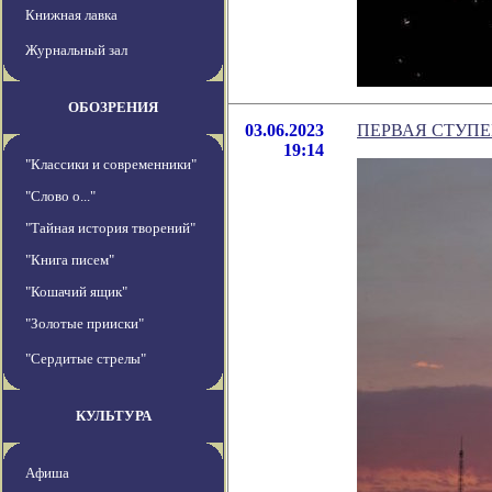
Книжная лавка
Журнальный зал
ОБОЗРЕНИЯ
03.06.2023
ПЕРВАЯ СТУПЕ
19:14
"Классики и современники"
"Слово о..."
"Тайная история творений"
"Книга писем"
"Кошачий ящик"
"Золотые прииски"
"Сердитые стрелы"
КУЛЬТУРА
Афиша