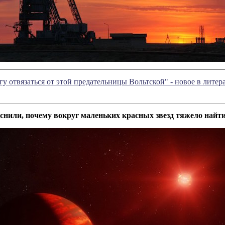
гу отвязаться от этой предательницы Вольтской" - новое в лит
нили, почему вокруг маленьких красных звезд тяжело найт