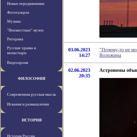
Новые передвжиники
Фотогалерея
Музыка
"Неизвестные" музеи
Риторика
Русские храмы и
03.06.2023
"Почему-то не мо
монастыри
14:27
Воложина
Видеоархив
02.06.2023
Астрономы объяс
20:35
ФИЛОСОФИЯ
Современная русская мысль
Искания и размышления
ИСТОРИЯ
История России