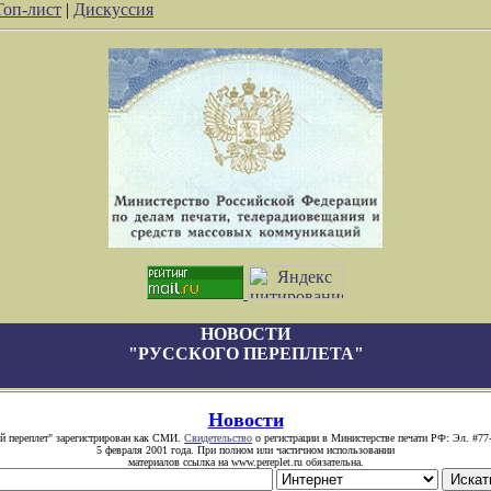
Топ-лист
|
Дискуссия
НОВОСТИ
"РУССКОГО ПЕРЕПЛЕТА"
Новости
й переплет" зарегистрирован как СМИ.
Свидетельство
о регистрации в Министерстве печати РФ: Эл. #77
5 февраля 2001 года. При полном или частичном использовании
материалов ссылка на www.pereplet.ru обязательна.