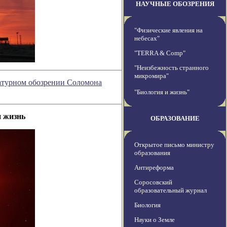
НАУЧНЫЕ ОБОЗРЕНИЯ
"Физические явления на
небесах"
"TERRA & Comp"
"Неизбежность странного
микромира"
ературном обозрении Соломона
"Биология и жизнь"
и жизнь
ОБРАЗОВАНИЕ
Открытое письмо министру
образования
Антиреформа
Соросовский
образовательный журнал
Биология
Науки о Земле