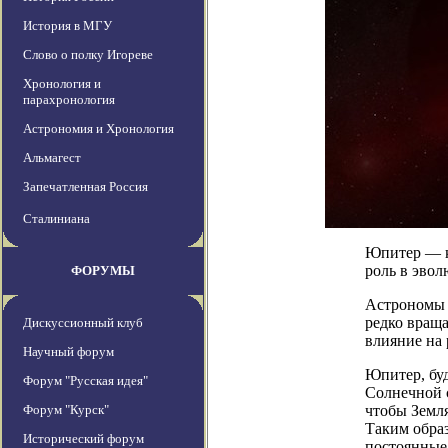
История в МГУ
Слово о полку Игореве
Хронология и
парахронология
Астрономия и Хронология
Альмагест
Запечатленная Россия
Сталиниана
Юпитер — к
роль в эво
ФОРУМЫ
Астрономы 
редко враща
Дискуссионный клуб
влияние на
Научный форум
Юпитер, бу
Форум "Русская идея"
Солнечной с
Форум "Курск"
чтобы Земля
Таким образ
Исторический форум
постоянные