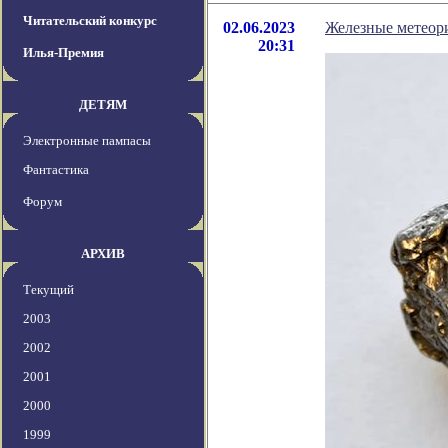
Читательский конкурс
02.06.2023
Железные метеори
20:31
Илья-Премия
ДЕТЯМ
Электронные пампасы
Фантастика
Форум
АРХИВ
Текущий
2003
2002
2001
2000
1999