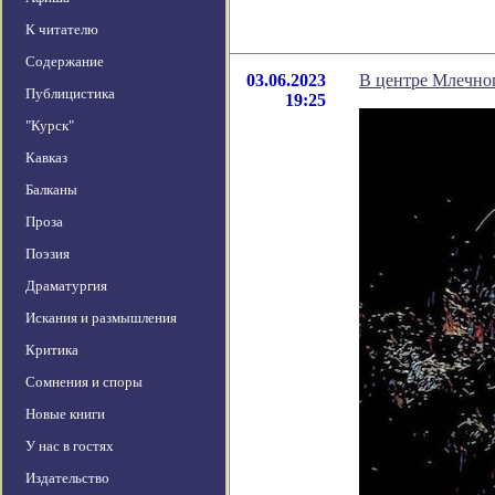
К читателю
Содержание
03.06.2023
В центре Млечно
Публицистика
19:25
"Курск"
Кавказ
Балканы
Проза
Поэзия
Драматургия
Искания и размышления
Критика
Сомнения и споры
Новые книги
У нас в гостях
Издательство