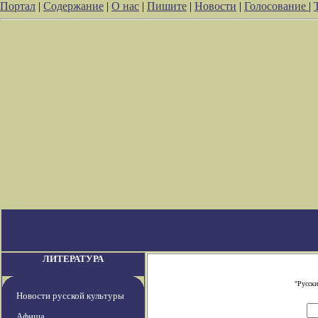
Портал
|
Содержание
|
О нас
|
Пишите
|
Новости
|
Голосование
|
ЛИТЕРАТУРА
"Русски
Новости русской культуры
Афиша