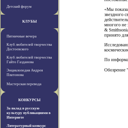
Детский форум
«Мы показал
звездного с
действител
КЛУБЫ
многого не 
& Smithsoni
принято для
Пятничные вечера
Клуб любителей творчества
Исследован
Достоевского
космические
Клуб любителей творчества
По информаци
Гайто Газданова
Обозрение 
Энциклопедия Андрея
Платонова
Мастерская перевода
КОНКУРСЫ
За вклад в русскую
культуру публикациями в
Интернете
Литературный конкурс