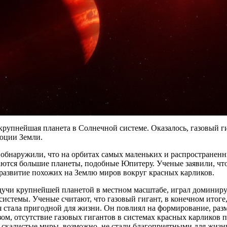
рупнейшая планета в Солнечной системе. Оказалось, газовый 
люции Земли.
обнаружили, что на орбитах самых маленьких и распространенны
ются большие планеты, подобные Юпитеру. Ученые заявили, что 
 развитие похожих на Землю миров вокруг красных карликов.
дучи крупнейшей планетой в местном масштабе, играл домини
истемы. Ученые считают, что газовый гигант, в конечном итоге,
 стала пригодной для жизни. Он повлиял на формирование, разм
ом, отсутствие газовых гигантов в системах красных карликов п
 скалистые миры, возможно, не стали благоприятными для жизн