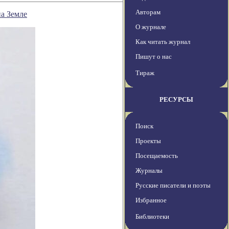
Авторам
а Земле
О журнале
Как читать журнал
Пишут о нас
Тираж
РЕСУРСЫ
Поиск
Проекты
Посещаемость
Журналы
Русские писатели и поэты
Избранное
Библиотеки