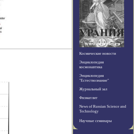
Космические новости
Энциклопедия
космонавтика
Энциклопедия
"Естествознание"
Журнальный зал
Физматлит
News of Russian Science and
Technology
Научные семинары