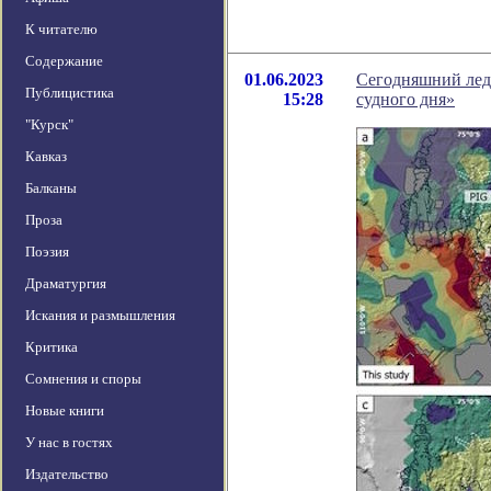
К читателю
Содержание
01.06.2023
Сегодняшний лед 
Публицистика
15:28
судного дня»
"Курск"
Кавказ
Балканы
Проза
Поэзия
Драматургия
Искания и размышления
Критика
Сомнения и споры
Новые книги
У нас в гостях
Издательство