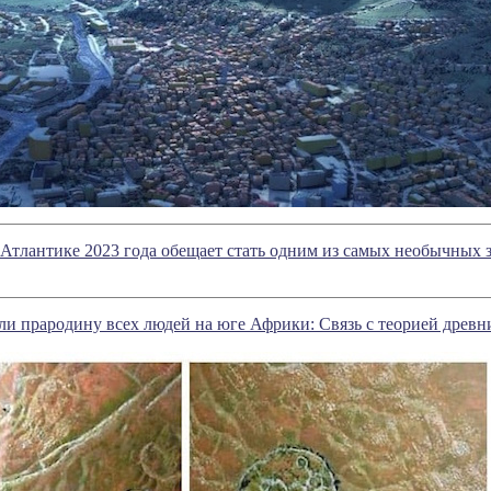
 Атлантике 2023 года обещает стать одним из самых необычных 
и прародину всех людей на юге Африки: Связь с теорией древн