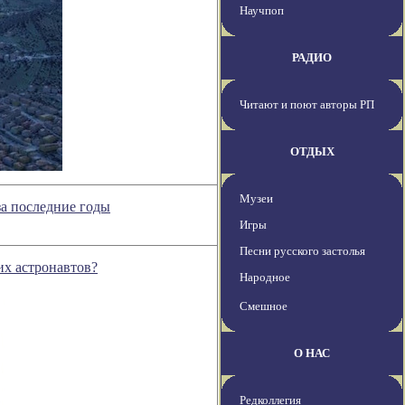
Научпоп
РАДИО
Читают и поют авторы РП
ОТДЫХ
Музеи
за последние годы
Игры
Песни русского застолья
их астронавтов?
Народное
Смешное
О НАС
Редколлегия