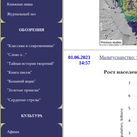
Книжная лавка
Журнальный зал
ОБОЗРЕНИЯ
"Классики и современники"
"Слово о..."
01.06.2023
Мальтусианство: 
14:57
"Тайная история творений"
"Книга писем"
"Кошачий ящик"
"Золотые прииски"
"Сердитые стрелы"
КУЛЬТУРА
Афиша