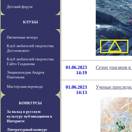
Детский форум
КЛУБЫ
Пятничные вечера
Клуб любителей творчества
Достоевского
Клуб любителей творчества
Гайто Газданова
01.06.2023
Сезон ураганов в
Энциклопедия Андрея
14:19
Платонова
Мастерская перевода
01.06.2023
Ученые проследил
14:13
КОНКУРСЫ
За вклад в русскую
культуру публикациями в
Интернете
Литературный конкурс