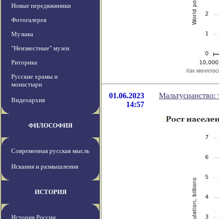
Новые передвжиники
Фотогалерея
Музыка
"Неизвестные" музеи
Риторика
Русские храмы и
монастыри
01.06.2023
Мальтусианство: 
Видеоархив
14:57
ФИЛОСОФИЯ
Современная русская мысль
Искания и размышления
ИСТОРИЯ
История России