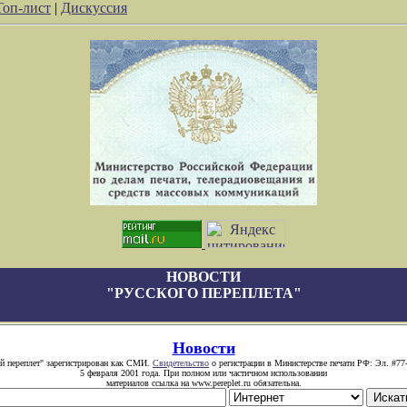
Топ-лист
|
Дискуссия
НОВОСТИ
"РУССКОГО ПЕРЕПЛЕТА"
Новости
й переплет" зарегистрирован как СМИ.
Свидетельство
о регистрации в Министерстве печати РФ: Эл. #77
5 февраля 2001 года. При полном или частичном использовании
материалов ссылка на www.pereplet.ru обязательна.