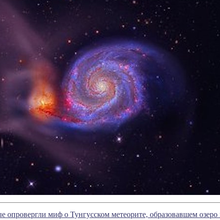
е опровергли миф о Тунгусском метеорите, образовавшем озеро 