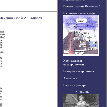
Почему молчит Вселенная?
Парниковая катастрофа
 разрушает миф о «леднике
Хронология и
парахронология
История и астрономия
Альмагест
Наука и культура
2000-2002