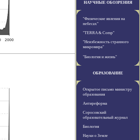
НАУЧНЫЕ ОБОЗРЕНИЯ
"Физические явления на
небесах"
"TERRA & Comp"
"Неизбежность странного
микромира"
"Биология и жизнь"
ОБРАЗОВАНИЕ
Открытое письмо министру
образования
Антиреформа
Соросовский
образовательный журнал
Биология
Науки о Земле