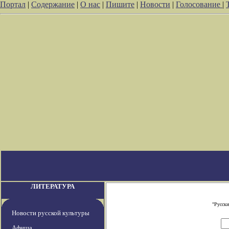
Портал
|
Содержание
|
О нас
|
Пишите
|
Новости
|
Голосование
|
ЛИТЕРАТУРА
"Русски
Новости русской культуры
Афиша