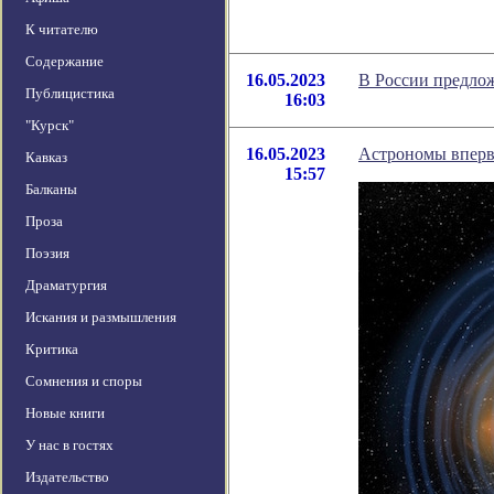
К читателю
Содержание
16.05.2023
В России предло
Публицистика
16:03
"Курск"
16.05.2023
Астрономы вперв
Кавказ
15:57
Балканы
Проза
Поэзия
Драматургия
Искания и размышления
Критика
Сомнения и споры
Новые книги
У нас в гостях
Издательство