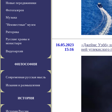
Новые передвжиники
Фотогалерея
Музыка
"Неизвестные" музеи
Риторика
Русские храмы и
монастыри
16.05.2023
«Джеймс Уэбб» на
15:16
ней углекислого г
Видеоархив
ФИЛОСОФИЯ
Современная русская мысль
Искания и размышления
ИСТОРИЯ
История России