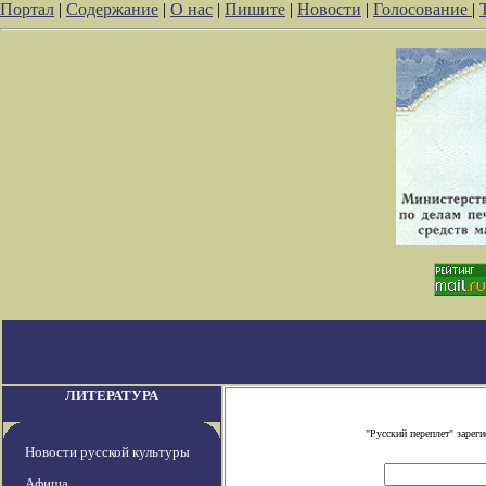
Портал
|
Содержание
|
О нас
|
Пишите
|
Новости
|
Голосование
|
ЛИТЕРАТУРА
"Русский переплет" заре
Новости русской культуры
Афиша