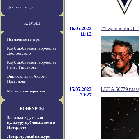
Детский форум
КЛУБЫ
16.05.2023
""Герои войны!" 
11:12
Пятничные вечера
Клуб любителей творчества
Достоевского
Клуб любителей творчества
Гайто Газданова
Энциклопедия Андрея
Платонова
15.05.2023
LEDA 56779 глаза
Мастерская перевода
20:27
КОНКУРСЫ
За вклад в русскую
культуру публикациями в
Интернете
Литературный конкурс