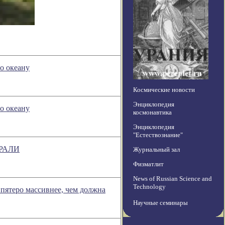
о океану
Космические новости
Энциклопедия
о океану
космонавтика
Энциклопедия
"Естествознание"
ТРАЛИ
Журнальный зал
Физматлит
News of Russian Science and
Technology
пятеро массивнее, чем должна
Научные семинары