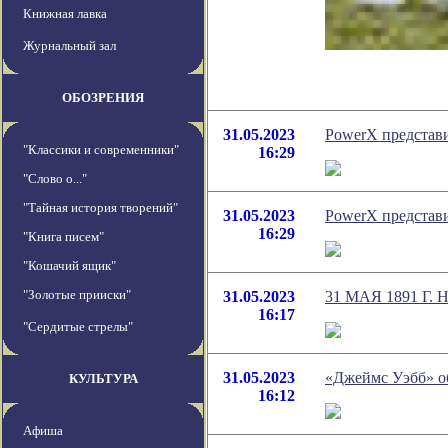
Книжная лавка
Журнальный зал
ОБОЗРЕНИЯ
31.05.2023
PowerX представи
"Классики и современники"
16:29
"Слово о..."
"Тайная история творений"
31.05.2023
PowerX представи
16:29
"Книга писем"
"Кошачий ящик"
"Золотые прииски"
31.05.2023
31 МАЯ 1891 
16:17
"Сердитые стрелы"
31.05.2023
«Джеймс Уэбб» о
КУЛЬТУРА
16:12
Афиша