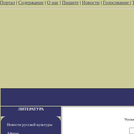
Портал
|
Содержание
|
О нас
|
Пишите
|
Новости
|
Голосование
|
ЛИТЕРАТУРА
"Русски
Новости русской культуры
Афиша