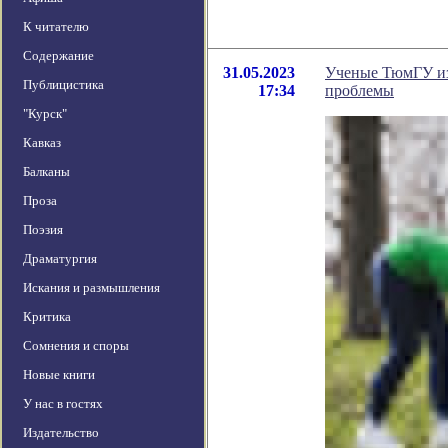
К читателю
Содержание
31.05.2023
Ученые ТюмГУ из
Публицистика
17:34
проблемы
"Курск"
Кавказ
Балканы
Проза
Поэзия
Драматургия
Искания и размышления
Критика
Сомнения и споры
Новые книги
У нас в гостях
Издательство