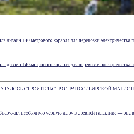
ла дизайн 140-метрового корабля для перевозки электричества п
ла дизайн 140-метрового корабля для перевозки электричества п
Г. НАЧАЛОСЬ СТРОИТЕЛЬСТВО ТРАНССИБИРСКОЙ МАГИС
бнаружил необычную чёрную дыру в древней галактике — она в