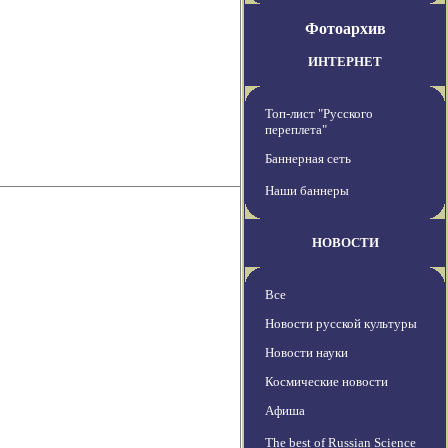
Фотоархив
ИНТЕРНЕТ
Топ-лист "Русского
переплета"
Баннерная сеть
Наши баннеры
НОВОСТИ
Все
Новости русской культуры
Новости науки
Космические новости
Афиша
The best of Russian Science