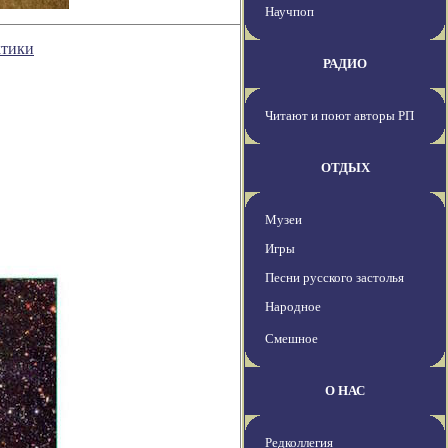
Научпоп
ктики
РАДИО
Читают и поют авторы РП
ОТДЫХ
Музеи
Игры
Песни русского застолья
Народное
Смешное
О НАС
Редколлегия