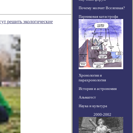
Почему молчит Вселенная?
Парниковая катастрофа
гут решить экологические
Хронология и
парахронология
История и астрономия
Альмагест
Наука и культура
2000-2002