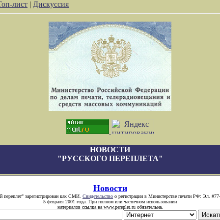
Топ-лист
|
Дискуссия
НОВОСТИ
"РУССКОГО ПЕРЕПЛЕТА"
Новости
й переплет" зарегистрирован как СМИ.
Свидетельство
о регистрации в Министерстве печати РФ: Эл. #77
5 февраля 2001 года. При полном или частичном использовании
материалов ссылка на www.pereplet.ru обязательна.