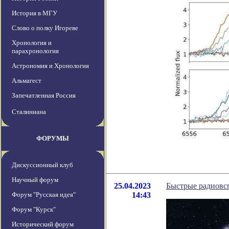
История в МГУ
Слово о полку Игореве
Хронология и
парахронология
Астрономия и Хронология
Альмагест
Запечатленная Россия
Сталиниана
ФОРУМЫ
Дискуссионный клуб
Научный форум
25.04.2023
Быстрые радиовс
Форум "Русская идея"
14:43
Форум "Курск"
Исторический форум