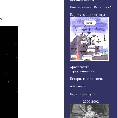
Почему молчит Вселенная?
Парниковая катастрофа
ру
Хронология и
парахронология
История и астрономия
Альмагест
Наука и культура
2000-2002