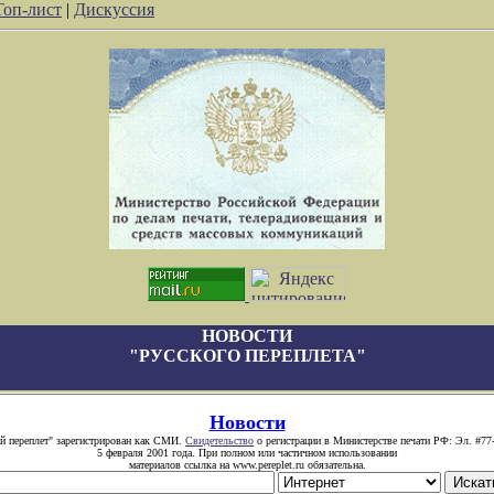
Топ-лист
|
Дискуссия
НОВОСТИ
"РУССКОГО ПЕРЕПЛЕТА"
Новости
й переплет" зарегистрирован как СМИ.
Свидетельство
о регистрации в Министерстве печати РФ: Эл. #77
5 февраля 2001 года. При полном или частичном использовании
материалов ссылка на www.pereplet.ru обязательна.