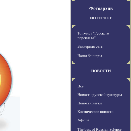
Фотоархив
ИНТЕРНЕТ
Топ-лист "Русского
переплета"
Баннерная сеть
Наши баннеры
НОВОСТИ
Все
Новости русской культуры
Новости науки
Космические новости
Афиша
The best of Russian Science