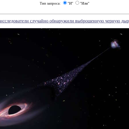
Тип запроса:
"И"
"Или"
 исследователи случайно обнаружили выброшенную черную ды