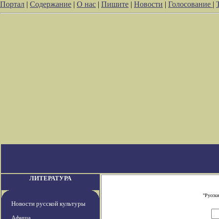
Портал
|
Содержание
|
О нас
|
Пишите
|
Новости
|
Голосование
|
ЛИТЕРАТУРА
"Русски
Новости русской культуры
Афиша