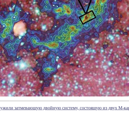
ужили затмевающую двойную систему, состоящую из двух М-ка