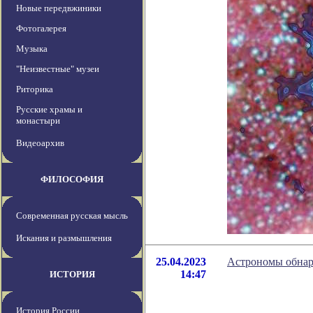
Новые передвжиники
Фотогалерея
Музыка
"Неизвестные" музеи
Риторика
Русские храмы и
монастыри
Видеоархив
ФИЛОСОФИЯ
Современная русская мысль
Искания и размышления
25.04.2023
Астрономы обнар
14:47
ИСТОРИЯ
История России