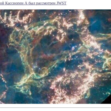
вой Кассиопеи А был рассмотрен JWST