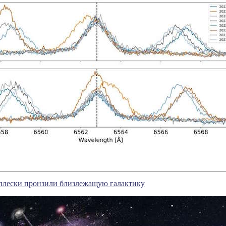
плески пронзили близлежащую галактику