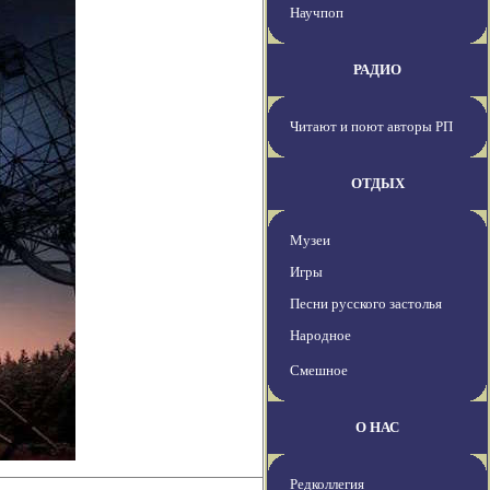
Научпоп
РАДИО
Читают и поют авторы РП
ОТДЫХ
Музеи
Игры
Песни русского застолья
Народное
Смешное
О НАС
Редколлегия