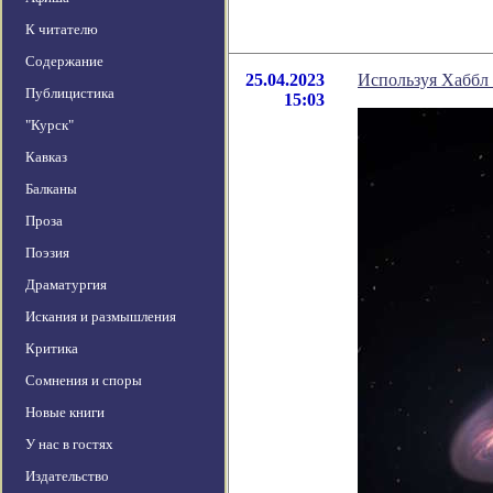
К читателю
Содержание
25.04.2023
Используя Хаббл
Публицистика
15:03
"Курск"
Кавказ
Балканы
Проза
Поэзия
Драматургия
Искания и размышления
Критика
Сомнения и споры
Новые книги
У нас в гостях
Издательство