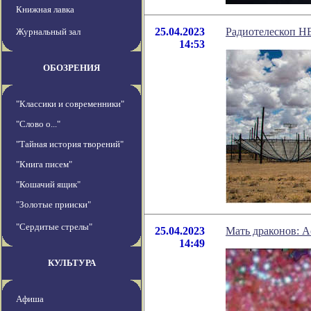
Книжная лавка
25.04.2023
Радиотелескоп H
Журнальный зал
14:53
ОБОЗРЕНИЯ
"Классики и современники"
"Слово о..."
"Тайная история творений"
"Книга писем"
"Кошачий ящик"
"Золотые прииски"
"Сердитые стрелы"
25.04.2023
Мать драконов: 
14:49
КУЛЬТУРА
Афиша