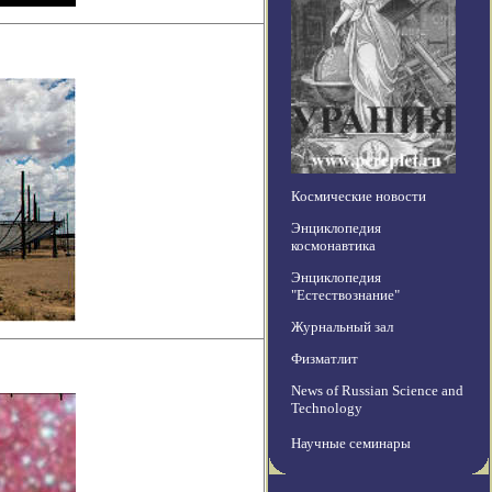
Космические новости
Энциклопедия
космонавтика
Энциклопедия
"Естествознание"
Журнальный зал
Физматлит
News of Russian Science and
Technology
Научные семинары