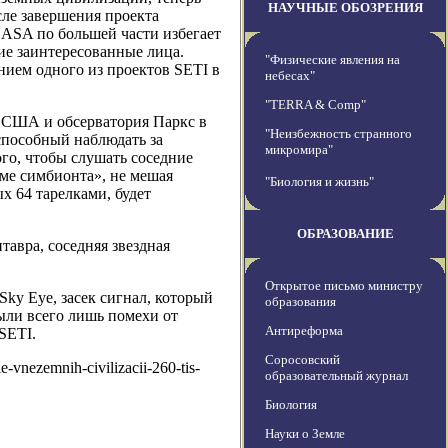
НАУЧНЫЕ ОБОЗРЕНИЯ
сле завершения проекта
ASA по большей части избегает
гие заинтересованные лица.
"Физические явления на
ием одного из проектов SETI в
небесах"
"TERRA & Comp"
в США и обсерватория Паркс в
"Неизбежность странного
способный наблюдать за
микромира"
ого, чтобы слушать соседние
име симбионта», не мешая
"Биология и жизнь"
 64 тарелками, будет
ОБРАЗОВАНИЕ
авра, соседняя звездная
Открытое письмо министру
Sky Eye, засек сигнал, который
образования
были всего лишь помехи от
Антиреформа
SETI.
Соросовский
-vnezemnih-civilizacii-260-tis-
образовательный журнал
Биология
Науки о Земле