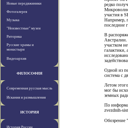
Новые передвжиники
редко получ
Микроволно
Фотогалерея
участия в S
Например, 
Музыка
последние г
"Неизвестные" музеи
В распоряже
Риторика
Австралии. 
Русские храмы и
участком не
монастыри
галактики, 
исследован
Видеоархив
задействов
Одной из пе
ФИЛОСОФИЯ
система с д
Летом этого
Современная русская мысль
мог бы исхо
земных рад
Искания и размышления
По информаци
zvezdnih-sis
ИСТОРИЯ
Обозрение 
История России