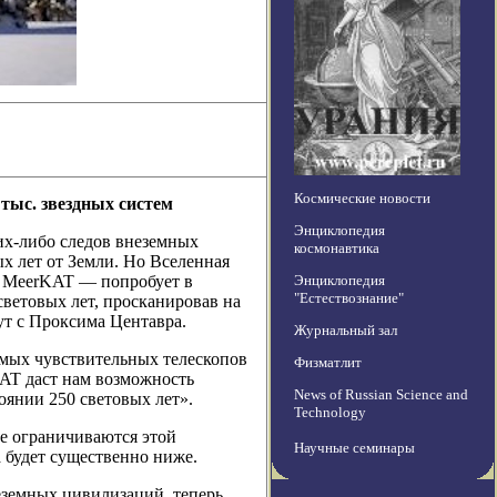
Космические новости
тыс. звездных систем
Энциклопедия
ких-либо следов внеземных
космонавтика
х лет от Земли. Но Вселенная
— MeerKAT — попробует в
Энциклопедия
"Естествознание"
световых лет, просканировав на
ут с Проксима Центавра.
Журнальный зал
амых чувствительных телескопов
Физматлит
AT даст нам возможность
News of Russian Science and
оянии 250 световых лет».
Technology
не ограничиваются этой
Научные семинары
а будет существенно ниже.
еземных цивилизаций, теперь