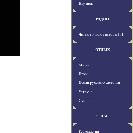
Научпоп
РАДИО
Читают и поют авторы РП
ОТДЫХ
Музеи
Игры
Песни русского застолья
Народное
Смешное
О НАС
Редколлегия