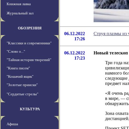
Книжная лавка
Журнальный зал
ОБОЗРЕНИЯ
06.12.2022
Струя плазмы из 
17:26
"Классики и современники"
"Слово о..."
06.12.2022
Новый телескоп 
17:23
"Тайная история творений"
Три года на
цивилизаций
"Книга писем"
намного бо
"Кошачий ящик"
следующие д
предмет нал
"Золотые прииски"
«Я очень ра
"Сердитые стрелы"
в мире, — 
обнаружить 
КУЛЬТУРА
Зона охвата
дистанцией,
Афиша
Проект SET