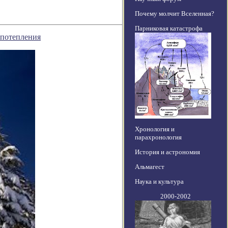
Почему молчит Вселенная?
Парниковая катастрофа
 потепления
Хронология и
парахронология
История и астрономия
Альмагест
Наука и культура
2000-2002