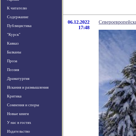
К читателю
Содержание
06.12.2022
Североевропейски
Публицистика
17:48
"Курск"
Кавказ
Балканы
Проза
Поэзия
Драматургия
Искания и размышления
Критика
Сомнения и споры
Новые книги
У нас в гостях
Издательство