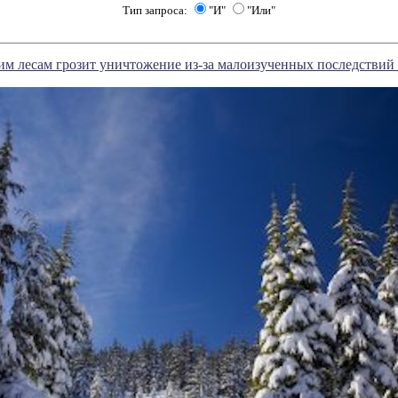
Тип запроса:
"И"
"Или"
м лесам грозит уничтожение из-за малоизученных последствий