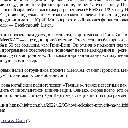
ает государственное финансирование, пишет Universe Today. По
вого обзора неба с высоким разрешением (HRMS) в 1993 году N
ETI, ставя под сомнение методы и задачи проекта. Но есть и дру
предприниматель Юрий Мильнер, который занялся финансирован
оды — Breakthrough Listen.
нии проекта находятся, в частности, радиотелескоп Грин-Бэнк 
MeerKAT — еще одно приобретение. Это массив из 64 тарелок, 
ба в 50 раз большим, чем Грин-Бэнк. Он отлично подходит для т
а программное обеспечение позволяет вести наблюдения в «реж
иям других астрономов. Для комбинирования данных, полученных
ан суперкомпьютер.
рвых целей сотрудников проекта MeerKAT станет Проксима Цент
вумя планетами в зоне обитаемости.
 года китайский радиотелескоп «Тьяньян», также известный как 
дить от инопланетной цивилизации. Однако, скорее всего, это 
иоисточников, считает Дэн Вертимер, специалист из программы 
и https://hightech.plus/2022/12/05/novii-teleskop-proverit-na-nalichie
tem
"
Terra & Comp
".