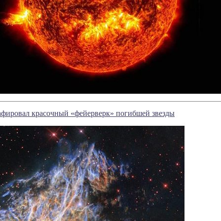
афировал красочный «фейерверк» погибшей звезды