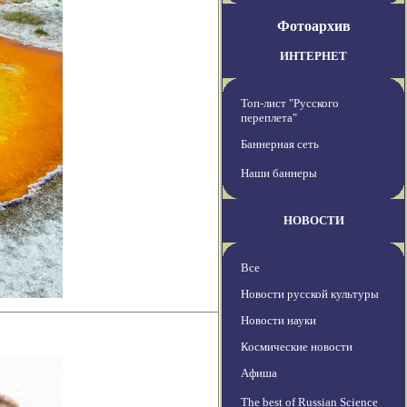
Фотоархив
ИНТЕРНЕТ
Топ-лист "Русского
переплета"
Баннерная сеть
Наши баннеры
НОВОСТИ
Все
Новости русской культуры
Новости науки
Космические новости
Афиша
The best of Russian Science