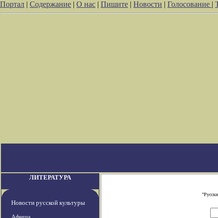
Портал
|
Содержание
|
О нас
|
Пишите
|
Новости
|
Голосование
|
ЛИТЕРАТУРА
"Русски
Новости русской культуры
Афиша