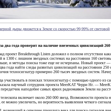
черной дыры движется к Земле со скоростью 99,99% от световой
за два года проверит на наличие внеземных цивилизаций 260 
зад проект Breakthrough Listen доложил о полном отсутствии ка
 в 1300 с лишним звездных системах на расстоянии 160 световы
льше, и методы поиска тоже еще не исчерпаны. Новый проект 
ва года найти следы развитых цивилизаций на расстоянии 250 
ичия техносигнатур примерно 260 тысяч звездных систем. Начн
да участвовать в поисках техносигнатур с помощью одного из с
сказала научный сотрудник проекта MeerKAT Черри Нг. — MeerK
передатчик наподобие самых ярких радиомаяков Земли на расст
 телескопа включает около 260 000 звезд. Возможности проекта 
 ее можно увеличить, но вероятность выявления четкого сигнал
I, возникший в середине прошлого века для поиска сигналов вн