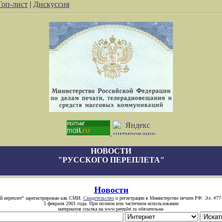
Топ-лист
|
Дискуссия
НОВОСТИ
"РУССКОГО ПЕРЕПЛЕТА"
Новости
й переплет" зарегистрирован как СМИ.
Свидетельство
о регистрации в Министерстве печати РФ: Эл. #77
5 февраля 2001 года. При полном или частичном использовании
материалов ссылка на www.pereplet.ru обязательна.