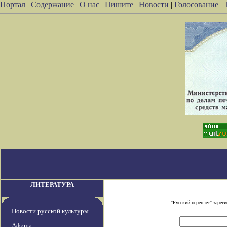
Портал
|
Содержание
|
О нас
|
Пишите
|
Новости
|
Голосование
|
ЛИТЕРАТУРА
"Русский переплет" заре
Новости русской культуры
Афиша