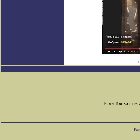
<
Если Вы хотите
Редк