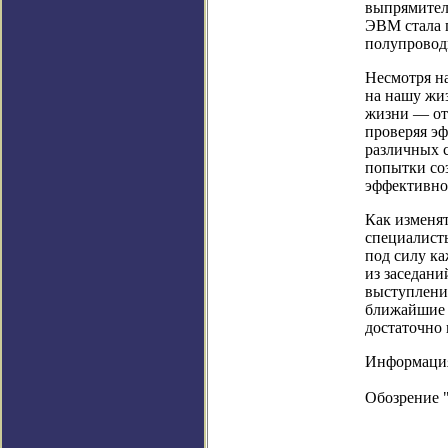
выпрямителе
ЭВМ стала п
полупроводн
Несмотря на
на нашу жиз
жизни — от
проверяя э
различных 
попытки со
эффективно 
Как изменят
специалисты
под силу ка
из заседан
выступлении
ближайшие м
достаточно 
Информация в
Обозрение 