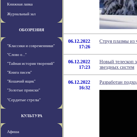
Книжная лавка
Журнальный зал
ОБОЗРЕНИЯ
06.12.2022
Струя плазмы из 
"Классики и современники"
17:26
"Слово о..."
06.12.2022
Новый телескоп з
"Тайная история творений"
17:23
звездных систем
"Книга писем"
"Кошачий ящик"
06.12.2022
Разработан подх
16:32
"Золотые прииски"
"Сердитые стрелы"
КУЛЬТУРА
Афиша