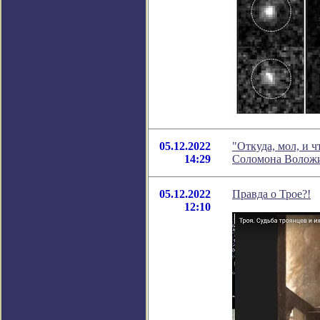
05.12.2022
"Откуда, мол, и ч
14:29
Соломона Волож
05.12.2022
Правда о Трое?!
12:10