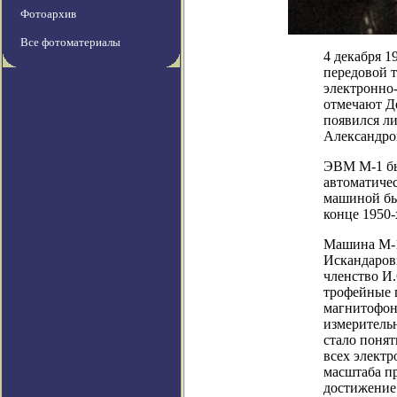
Фотоархив
Все фотоматериалы
4 декабря 
передовой т
электронно
отмечают Д
появился л
Александро
ЭВМ М-1 бы
автоматичес
машиной бы
конце 1950-
Машина М-1
Искандаров
членство И
трофейные п
магнитофон
измеритель
стало понят
всех элект
масштаба пр
достижение