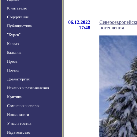
К читателю
Содержание
06.12.2022
Североевропейски
Публицистика
17:48
потепления
"Курск"
Кавказ
Балканы
Проза
Поэзия
Драматургия
Искания и размышления
Критика
Сомнения и споры
Новые книги
У нас в гостях
Издательство