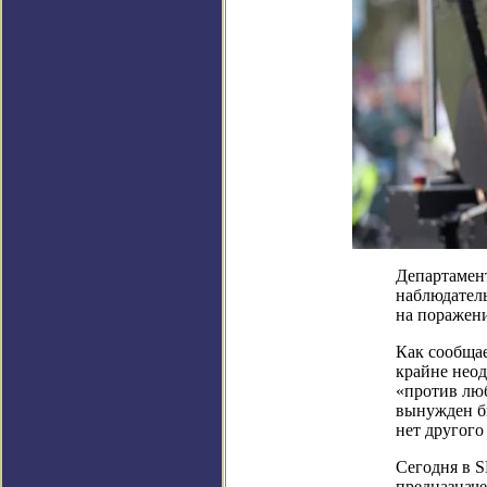
Департамен
наблюдатель
на поражени
Как сообщае
крайне нео
«против люб
вынужден бы
нет другого
Сегодня в 
предназнач