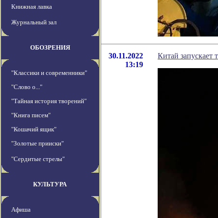
Книжная лавка
Журнальный зал
ОБОЗРЕНИЯ
30.11.2022
Китай запускает 
13:19
"Классики и современники"
"Слово о..."
"Тайная история творений"
"Книга писем"
"Кошачий ящик"
"Золотые прииски"
"Сердитые стрелы"
КУЛЬТУРА
Афиша