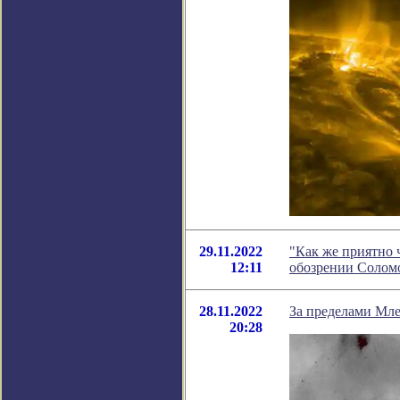
29.11.2022
"Как же приятно ч
12:11
обозрении Солом
28.11.2022
За пределами Мле
20:28