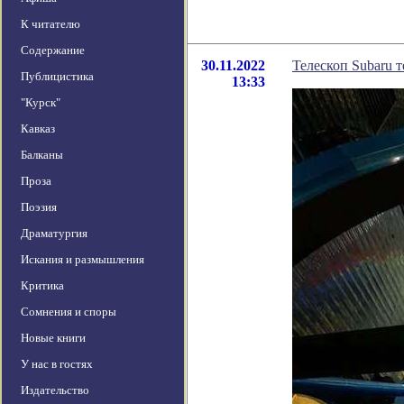
К читателю
Содержание
30.11.2022
Телескоп Subaru 
Публицистика
13:33
"Курск"
Кавказ
Балканы
Проза
Поэзия
Драматургия
Искания и размышления
Критика
Сомнения и споры
Новые книги
У нас в гостях
Издательство