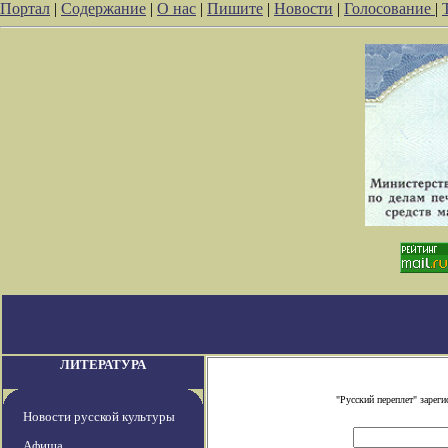
Портал
|
Содержание
|
О нас
|
Пишите
|
Новости
|
Голосование
|
ЛИТЕРАТУРА
"Русский переплет" заре
Новости русской культуры
Афиша