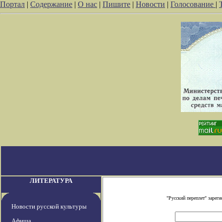
Портал
|
Содержание
|
О нас
|
Пишите
|
Новости
|
Голосование
|
ЛИТЕРАТУРА
"Русский переплет" заре
Новости русской культуры
Афиша