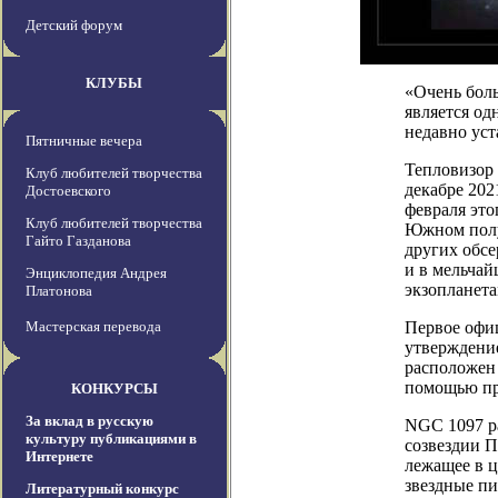
Детский форум
КЛУБЫ
«Очень боль
является о
недавно уст
Пятничные вечера
Тепловизор 
Клуб любителей творчества
декабре 202
Достоевского
февраля это
Клуб любителей творчества
Южном полу
Гайто Газданова
других обсе
и в мельчай
Энциклопедия Андрея
экзопланета
Платонова
Мастерская перевода
Первое офи
утверждени
расположен 
помощью п
КОНКУРСЫ
За вклад в русскую
NGC 1097 ра
культуру публикациями в
созвездии П
Интернете
лежащее в ц
звездные п
Литературный конкурс