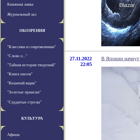
Книжная лавка
Журнальный зал
ОБОЗРЕНИЯ
"Классики и современники"
"Слово о..."
27.11.2022
В Японии начнут 
22:05
"Тайная история творений"
"Книга писем"
"Кошачий ящик"
"Золотые прииски"
"Сердитые стрелы"
КУЛЬТУРА
Афиша