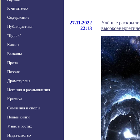
К читателю
Содержание
27.11.2022
Учёные раскрыли
Публицистика
22:13
высокоэнергетиче
"Курск"
Кавказ
Балканы
Проза
Поэзия
Драматургия
Искания и размышления
Критика
Сомнения и споры
Новые книги
У нас в гостях
Издательство