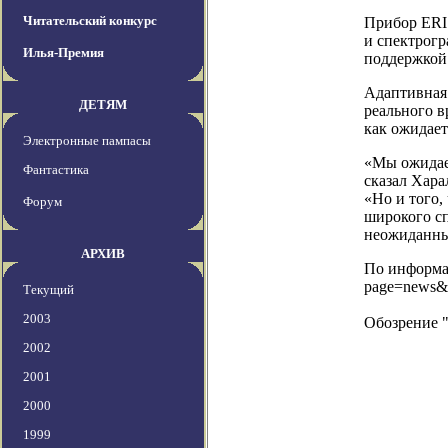
Читательский конкурс
Прибор ERIS
и спектрогр
Илья-Премия
поддержкой
Адаптивная
ДЕТЯМ
реального в
как ожидает
Электронные пампасы
«Мы ожидаем
Фантастика
сказал Хара
«Но и того,
Форум
широкого сп
неожиданны
АРХИВ
По информац
page=news&
Текущий
2003
Обозрение 
2002
2001
2000
1999