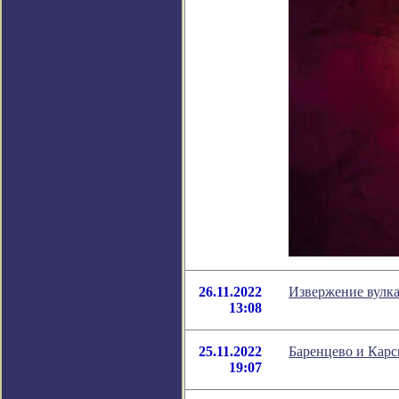
26.11.2022
Извержение вулка
13:08
25.11.2022
Баренцево и Карс
19:07