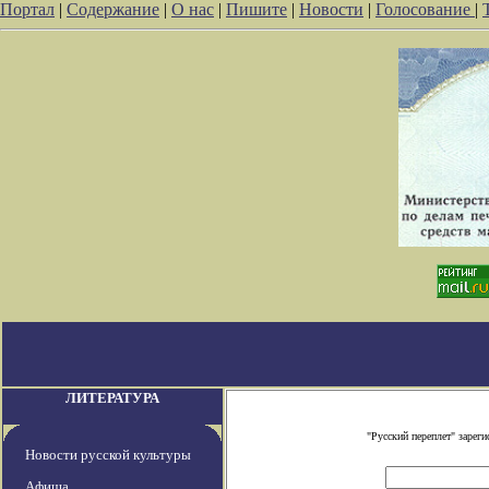
Портал
|
Содержание
|
О нас
|
Пишите
|
Новости
|
Голосование
|
ЛИТЕРАТУРА
"Русский переплет" заре
Новости русской культуры
Афиша