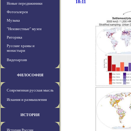
18:11
Новые передвжиники
Фотогалерея
Музыка
"Неизвестные" музеи
Риторика
Русские храмы и
монастыри
Видеоархив
ФИЛОСОФИЯ
Современная русская мысль
Искания и размышления
ИСТОРИЯ
История России