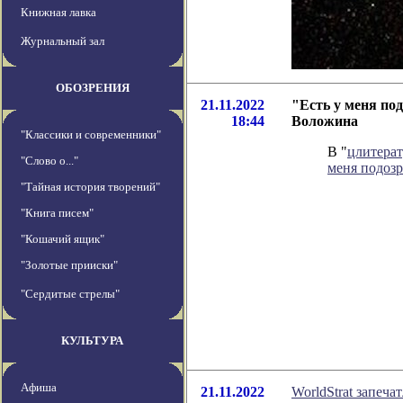
Книжная лавка
Журнальный зал
ОБОЗРЕНИЯ
21.11.2022
"Есть у меня по
18:44
Воложина
"Классики и современники"
В "
цлитера
"Слово о..."
меня подозр
"Тайная история творений"
"Книга писем"
"Кошачий ящик"
"Золотые прииски"
"Сердитые стрелы"
КУЛЬТУРА
Афиша
21.11.2022
WorldStrat запеч