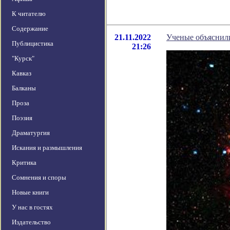
К читателю
Содержание
21.11.2022
Ученые объяснили
Публицистика
21:26
"Курск"
Кавказ
Балканы
Проза
Поэзия
Драматургия
Искания и размышления
Критика
Сомнения и споры
Новые книги
У нас в гостях
Издательство